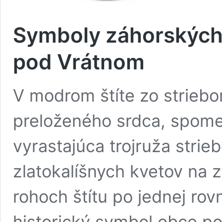
Symboly záhorských 
pod Vrátnom
V modrom štíte zo strieb
preloženého srdca, spomed
vyrastajúca trojruža strie
zlatokalíšnych kvetov na 
rohoch štítu po jednej rov
historický symbol obce po