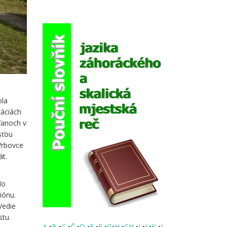
ola
káciách
ťanoch v
sťou
 Vrbovce
át.
do
iónu.
Vedie
stu.
A
•
B
•
C
•
Č
•
D
•
E
•
F
•
G
•
H
•
CH
•
I
•
J
•
K
•
L