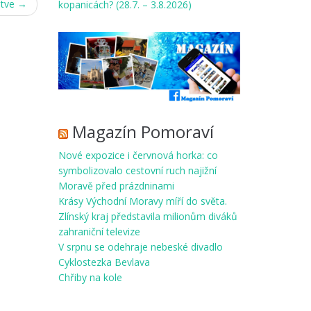
stve
→
kopanicách? (28.7. – 3.8.2026)
Magazín Pomoraví
Nové expozice i červnová horka: co
symbolizovalo cestovní ruch najižní
Moravě před prázdninami
Krásy Východní Moravy míří do světa.
Zlínský kraj představila milionům diváků
zahraniční televize
V srpnu se odehraje nebeské divadlo
Cyklostezka Bevlava
Chřiby na kole