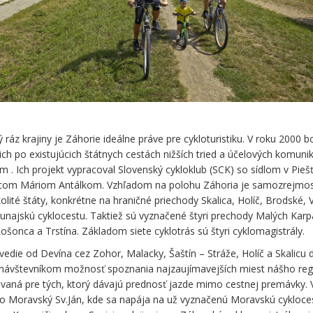
áz krajiny je Záhorie ideálne práve pre cykloturistiku. V roku 2000 b
ich po existujúcich štátnych cestách nižších tried a účelových komuni
. Ich projekt vypracoval Slovenský cykloklub (SCK) so sídlom v Pieš
ncom Máriom Antálkom. Vzhľadom na polohu Záhoria je samozrejmo
olité štáty, konkrétne na hraničné priechody Skalica, Holíč, Brodské,
unajskú cyklocestu. Taktiež sú vyznačené štyri prechody Malých Karp
ošonca a Trstína. Základom siete cyklotrás sú štyri cyklomagistrály.
edie od Devína cez Zohor, Malacky, Šaštín – Stráže, Holíč a Skalicu 
ť návštevníkom možnosť spoznania najzaujímavejších miest nášho reg
ovaná pre tých, ktorý dávajú prednosť jazde mimo cestnej premávky. 
po Moravský Sv.Ján, kde sa napája na už vyznačenú Moravskú cykloce