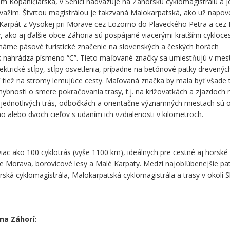
om Kopaničiarska, v Senici nadväzuje na Záhorskú cyklomagistrálu a j
ažím. Štvrtou magistrálou je takzvaná Malokarpatská, ako už napov
 Karpát z Vysokej pri Morave cez Lozorno do Plaveckého Petra a cez
, ako aj ďalšie obce Záhoria sú pospájané viacerými kratšími cykloce
náme pásové turistické značenie na slovenských a českých horách
k nahrádza písmeno “C”. Tieto maľované značky sa umiestňujú v mes
ktrické stĺpy, stĺpy osvetlenia, prípadne na betónové pätky drevenýc
í tiež na stromy lemujúce cesty. Maľovaná značka by mala byť všade
ybnosti o smere pokračovania trasy, t.j. na križovatkách a zjazdoch 
ch jednotlivých trás, odbočkách a orientačne významných miestach sú
 alebo dvoch cieľov s udaním ich vzdialenosti v kilometroch.
iac ako 100 cyklotrás (vyše 1100 km), ideálnych pre cestné aj horské 
ieke Morava, borovicové lesy a Malé Karpaty. Medzi najobľúbenejšie pat
rská cyklomagistrála, Malokarpatská cyklomagistrála a trasy v okolí S
na Záhorí: