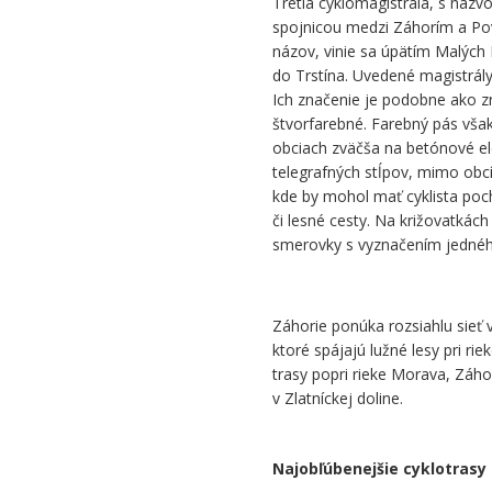
Tretia cyklomagistrála, s názv
spojnicou medzi Záhorím a Pov
názov, vinie sa úpätím Malých
do Trstína. Uvedené magistrály
Ich značenie je podobne ako z
štvorfarebné. Farebný pás vša
obciach zväčša na betónové ele
telegrafných stĺpov, mimo obc
kde by mohol mať cyklista poch
či lesné cesty. Na križovatká
smerovky s vyznačením jedného
Záhorie ponúka rozsiahlu sieť v
ktoré spájajú lužné lesy pri r
trasy popri rieke Morava, Záho
v Zlatníckej doline.
.
Najobľúbenejšie cyklotrasy 