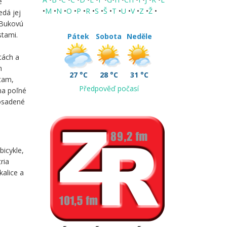
e
•
M
•
N
•
O
•
P
•
R
•
S
•
Š
•
T
•
U
•
V
•
Z
•
Ž
•
edá jej
 Bukovú
stami.
Pátek
Sobota
Neděle
tách a
h
27 °C
28 °C
31 °C
 tam,
Předpověď počasí
na poľné
 osadené
bicykle,
ria
kalice a