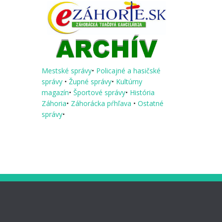
Mestské správy
•
Policajné a hasičské
správy
•
Župné správy
•
Kultúrny
magazín
•
Športové správy
•
História
Záhoria
•
Záhorácka pŕhľava
•
Ostatné
správy
•