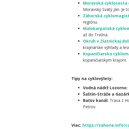
Moravská cyklocesta
Moravský Svätý Ján. Je t
Záhorská cyklomagist
regiónu.
Malokarpatská cyklo
až do Trstína.
Okruh v Zlatníckej dol
krajinárske výhľady a les
Kopaničiarska cyklom
kopaničiarskym krajom.
.
Tipy na cyklovýlety:
Vodná nádrž Lozorno:
Šaštín-Stráže a Gazár
Baťov kanál:
Trasa z Ho
Petrov.
Viac:
https://zahorie.info/