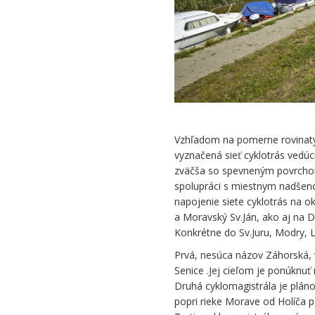
Cyklocesty
na
Záhorí
Vzhľadom na pomerne rovinatý r
vyznačená sieť cyklotrás vedúc
zväčša so spevneným povrchom 
spolupráci s miestnym nadše
napojenie siete cyklotrás na ok
a Moravský Sv.Ján, ako aj na D
Konkrétne do Sv.Juru, Modry, L
Prvá, nesúca názov Záhorská, v
Senice .Jej cieľom je ponúknu
Druhá cyklomagistrála je plán
popri rieke Morave od Holíča 