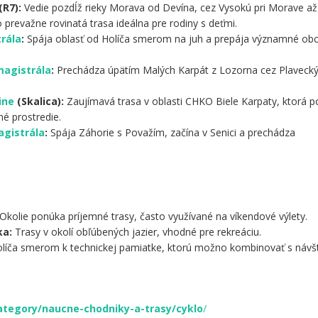
(R7):
Vedie pozdĺž rieky Morava od Devína, cez Vysokú pri Morave až
o prevažne rovinatá trasa ideálna pre rodiny s deťmi.
rála
:
Spája oblasť od Holíča smerom na juh a prepája významné ob
magistrála
:
Prechádza úpätím Malých Karpát z Lozorna cez Plavecký
ine
(Skalica):
Zaujímavá trasa v oblasti CHKO Biele Karpaty, ktorá 
né prostredie.
agistrála
:
Spája Záhorie s Považím, začína v Senici a prechádza
Okolie ponúka príjemné trasy, často využívané na víkendové výlety.
ka:
Trasy v okolí obľúbených jazier, vhodné pre rekreáciu.
líča smerom k technickej pamiatke, ktorú možno kombinovať s náv
category/naucne-chodniky-a-trasy/cyklo
/