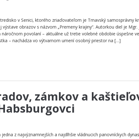
redisko v Senici, ktorého zriaďovateľom je Trnavský samosprávny kr
ej výstave obrazov s názvom „Premeny krajiny“. Autorkou diel je Mgr. 
 náročnom povolaní – aktuálne už tretie volebné obdobie úspešne ve
stka – nachádza vo výtvarnom umení osobný priestor na […]
hradov, zámkov a kaštieľo
 Habsburgovci
jedna z najvýznamnejších a najdlhšie vládnucich panovníckych dynast