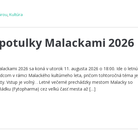
úrou
,
Kultúra
 potulky Malackami 2026
alackami 2026 sa koná v utorok 11. augusta 2026 o 18:00. Ide o letnú
odcom v rámci Malackého kultúrneho leta, pričom tohtoročná téma j
ty. Vstup je voľný. . Letné večerné prechádzky mestom Malacky so
Rádku (Fytopharma) cez veľkú časť mesta až […]