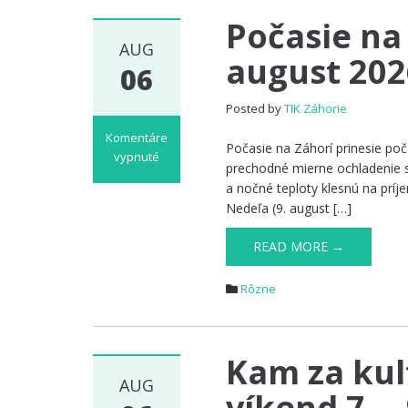
Počasie na 
AUG
august 202
06
Posted by
TIK Záhorie
Komentáre
Počasie na Záhorí prinesie poč
vypnuté
prechodné mierne ochladenie 
na
a nočné teploty klesnú na príje
Počasie
Nedeľa (9. august […]
na
Záhorí
READ MORE →
na
víkend
Rôzne
7
–
9.
august
Kam za kul
2026
AUG
víkend 7. –