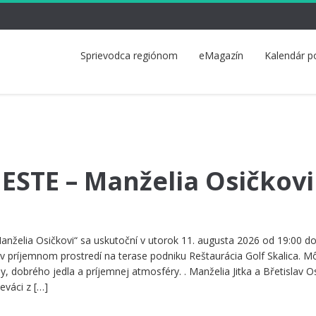
Sprievodca regiónom
eMagazín
Kalendár p
STE – Manželia Osičkovi
želia Osičkovi“ sa uskutoční v utorok 11. augusta 2026 od 19:00 d
v príjemnom prostredí na terase podniku Reštaurácia Golf Skalica. M
by, dobrého jedla a príjemnej atmosféry. . Manželia Jitka a Břetislav O
eváci z […]