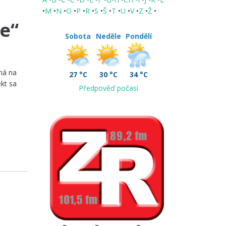
•
M
•
N
•
O
•
P
•
R
•
S
•
Š
•
T
•
U
•
V
•
Z
•
Ž
•
e“
Sobota
Neděle
Pondělí
ná na
27 °C
30 °C
34 °C
ekt sa
Předpověď počasí