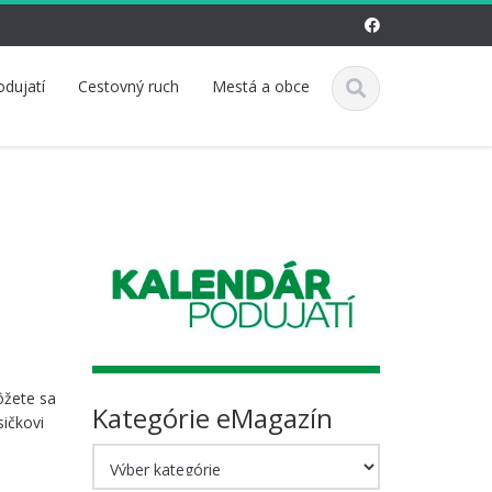
odujatí
Cestovný ruch
Mestá a obce
o
ôžete sa
Kategórie eMagazín
sičkovi
Kategórie
eMagazín