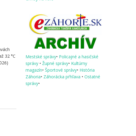
avách
až 32 °C
Mestské správy
•
Policajné a hasičské
2026)
správy
•
Župné správy
•
Kultúrny
magazín
•
Športové správy
•
História
Záhoria
•
Záhorácka pŕhľava
•
Ostatné
správy
•