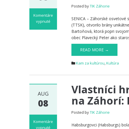
Posted by
TIK Záhorie
Komentáre
SENICA – Záhorské osvetové st
vypnuté
(TTSK), otvorilo brány unikátn
na
Bartoňová, ktorá popri svojom
PREMENY
obec Plavecký Peter ako staro
KRAJINY
JOZEFÍNY
READ MORE →
BARTOŇOVEJ
Kam za kultúrou
,
Kultúra
Vlastníci 
AUG
na Záhorí:
08
Posted by
TIK Záhorie
Komentáre
Habsburgovci (Habsburgs) bola 
vypnuté