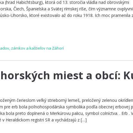
a (hrad Habichtsburg), ktorá od 13. storočia vládla nad obrovskými
rska, Čiech, Španielska a Svätej rímskej ríše, čím významne ovplyvni
kúsko-Uhorsko, ktoré existovalo až do roku 1918. Ich moc pramenila z 
hradov, zámkov a kaštieľov na Záhorí
horských miest a obcí: K
loženým čerieslom veľký strieborný lemeš, preložený zelenou okrídle
m pre erb bola poľnohospodárska symbolika podľa obecnej erbovej p
a bola preto doplnená o Merkúrovu palicu, symbol colníctva. . Erb . Vl
v Heraldickom registri SR a vychádzajú z […]