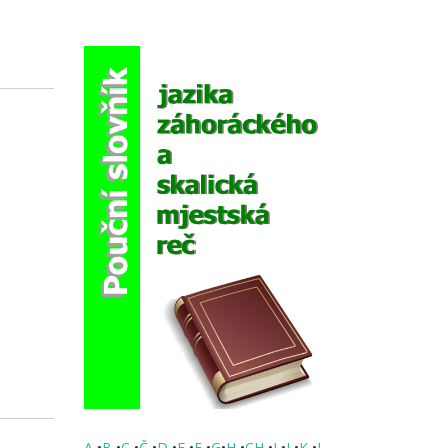
e
A
•
B
•
C
•
Č
•
D
•
E
•
F
•
G
•
H
•
CH
•
I
•
J
•
K
•
L