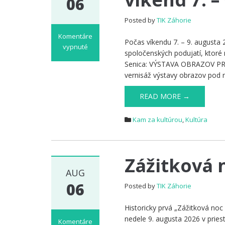
06
Posted by
TIK Záhorie
Komentáre
Počas víkendu 7. – 9. augusta 
vypnuté
spoločenských podujatí, ktoré
na
Senica: VÝSTAVA OBRAZOV P
Kam
vernisáž výstavy obrazov pod
za
kultúrou
READ MORE →
na
Záhorí
Kam za kultúrou
,
Kultúra
tento
víkend
7.
–
Zážitková 
9.
AUG
august
2026
06
Posted by
TIK Záhorie
Historicky prvá „Zážitková noc
nedele 9. augusta 2026 v pries
Komentáre