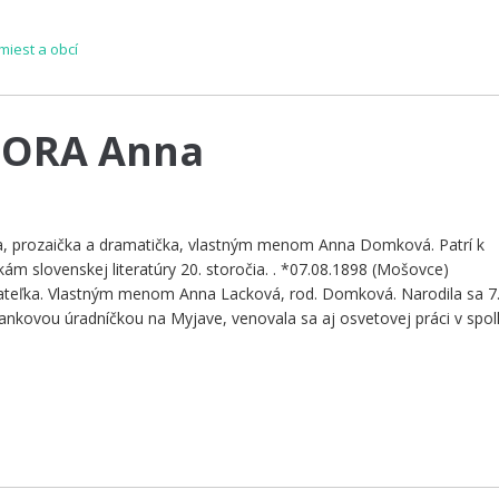
iest a obcí
ZORA Anna
ka, prozaička a dramatička, vlastným menom Anna Domková. Patrí k
orkám slovenskej literatúry 20. storočia. . *07.08.1898 (M
vateľka. Vlastným menom Anna Lacková, rod. Domková. Narodila sa 7.
nkovou úradníčkou na Myjave, venovala sa aj osvetovej práci v spol