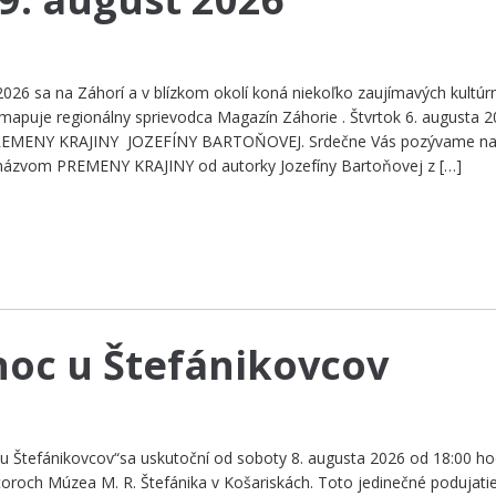
2026 sa na Záhorí a v blízkom okolí koná niekoľko zaujímavých kultúr
 mapuje regionálny sprievodca Magazín Záhorie . Štvrtok 6. augusta 
REMENY KRAJINY JOZEFÍNY BARTOŇOVEJ. Srdečne Vás pozývame n
 názvom PREMENY KRAJINY od autorky Jozefíny Bartoňovej z […]
noc u Štefánikovcov
 u Štefánikovcov“sa uskutoční od soboty 8. augusta 2026 od 18:00 ho
toroch Múzea M. R. Štefánika v Košariskách. Toto jedinečné podujati