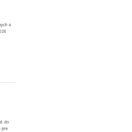
nych a
2026
a
d. do
e pre