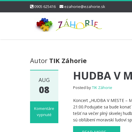
0905 625416
ezahorie@ezahorie.sk
Autor
TIK Záhorie
HUDBA V ME
AUG
08
Posted by
TIK Záhorie
Koncert „HUDBA V MESTE – Man
21:00.Podujatie sa bude konať 
Komentáre
tešiť na večer plný skvelej hud
vypnuté
sú obľúbení moravskí ľudoví sp
na
HUDBA