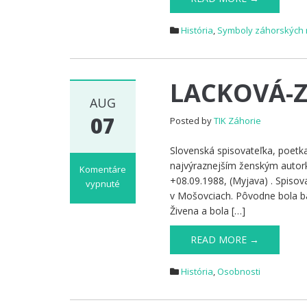
miest
a
História
,
Symboly záhorských m
obcí:
Kúty
LACKOVÁ-
AUG
07
Posted by
TIK Záhorie
Slovenská spisovateľka, poet
najvýraznejším ženským aut
Komentáre
+08.09.1988, (Myjava) . Spiso
vypnuté
v Mošovciach. Pôvodne bola ba
na
Živena a bola […]
LACKOVÁ-
ZORA
READ MORE →
Anna
História
,
Osobnosti