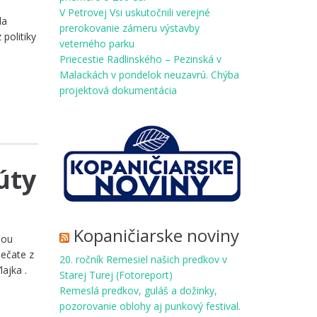
V Petrovej Vsi uskutočnili verejné
la
prerokovanie zámeru výstavby
politiky
veterného parku
Priecestie Radlinského – Pezinská v
Malackách v pondelok neuzavrú. Chýba
projektová dokumentácia
úty
Kopaničiarske noviny
nou
ečate z
20. ročník Remesiel našich predkov v
ajka .
Starej Turej (Fotoreport)
Remeslá predkov, guláš a dožinky,
pozorovanie oblohy aj punkový festival.