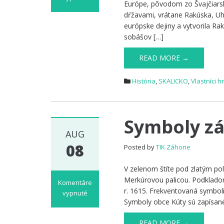
Európe, pôvodom zo Švajčiarsk
na
dŕžavami, vrátane Rakúska, Uho
Vlastníci
európske dejiny a vytvorila Ra
hradov,
sobášov […]
zámkov
a
READ MORE →
kaštieľov
na
Záhorí:
História
,
SKALICKO
,
Vlastníci 
Habsburgovci
Symboly zá
AUG
08
Posted by
TIK Záhorie
V zelenom štíte pod zlatým po
Merkúrovou palicou. Podklado
Komentáre
r. 1615. Frekventovaná symbolik
vypnuté
Symboly obce Kúty sú zapísané 
na
Symboly
READ MORE →
záhorských