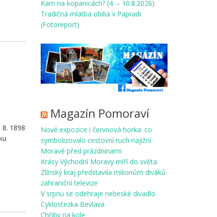
Kam na kopanicách? (4. – 10.8.2026)
Tradičná mlatba obilia v Papradi
(Fotoreport)
Magazín Pomoraví
ošovce)
 8. 1898
Nové expozice i červnová horka: co
ku
symbolizovalo cestovní ruch najižní
Moravě před prázdninami
Krásy Východní Moravy míří do světa.
Zlínský kraj představila milionům diváků
zahraniční televize
V srpnu se odehraje nebeské divadlo
Cyklostezka Bevlava
Chřiby na kole