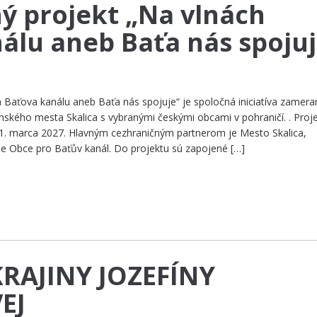
ý projekt „Na vlnách
álu aneb Baťa nás spojuj
h Baťova kanálu aneb Baťa nás spojuje“ je spoločná iniciatíva zamera
enského mesta Skalica s vybranými českými obcami v pohraničí. . Proj
o 31. marca 2027. Hlavným cezhraničným partnerom je Mesto Skalica,
e Obce pro Baťův kanál. Do projektu sú zapojené […]
RAJINY JOZEFÍNY
EJ