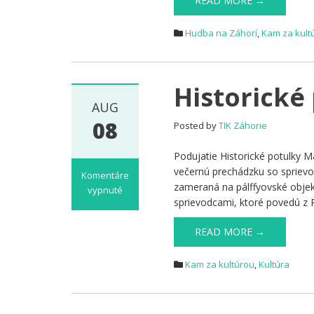
READ MORE →
V
MESTE
–
Hudba na Záhorí
,
Kam za kult
Manželia
Osičkovi
Historické
AUG
08
Posted by
TIK Záhorie
Podujatie Historické potulky M
večernú prechádzku so spriev
Komentáre
zameraná na pálffyovské objek
vypnuté
sprievodcami, ktoré povedú z 
na
Historické
READ MORE →
potulky
Malackami
2026
Kam za kultúrou
,
Kultúra