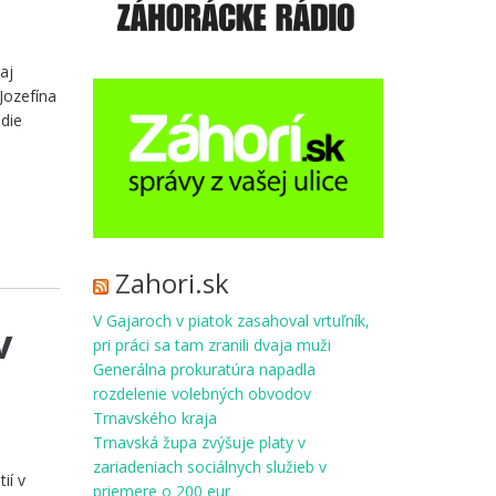
aj
Jozefína
die
Zahori.sk
V Gajaroch v piatok zasahoval vrtuľník,
v
pri práci sa tam zranili dvaja muži
Generálna prokuratúra napadla
rozdelenie volebných obvodov
Trnavského kraja
Trnavská župa zvýšuje platy v
zariadeniach sociálnych služieb v
ií v
priemere o 200 eur