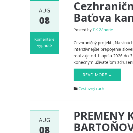
Cezhraničn
AUG
Baťova kan
08
Posted by
TIK Záhorie
Komentáre
Cezhraničný projekt „Na vlnác
vypnuté
intenzívnejšie prepojenie slov
na
realizuje od 1. apríla 2026 d
Cezhraničný
konečným užívateľom združeni
projekt
„Na
READ MORE →
vlnách
Baťova
Cestovný ruch
kanálu
aneb
Baťa
nás
PREMENY K
spojuje“
AUG
BARTOŇOV
08