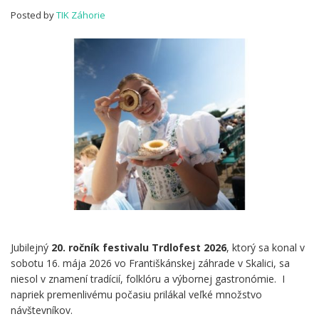
(video)
Posted by
TIK Záhorie
Jubilejný
20. ročník festivalu Trdlofest 2026
, ktorý sa konal v
sobotu 16. mája 2026 vo Františkánskej záhrade v Skalici, sa
niesol v znamení tradícií, folklóru a výbornej gastronómie. I
napriek premenlivému počasiu prilákal veľké množstvo
návštevníkov.