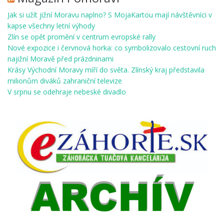
Jak si užít jižní Moravu naplno? S MojaKartou mají návštěvníci v
kapse všechny letní výhody
Zlín se opět promění v centrum evropské rally
Nové expozice i červnová horka: co symbolizovalo cestovní ruch
najižní Moravě před prázdninami
Krásy Východní Moravy míří do světa. Zlínský kraj představila
milionům diváků zahraniční televize
V srpnu se odehraje nebeské divadlo