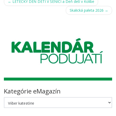
Post
←
LETECKÝ DEŇ DETÍ V SENICI a Deň detí v Kolibe
navigation
Skalická paleta 2026
→
Kategórie eMagazín
Kategórie
eMagazín