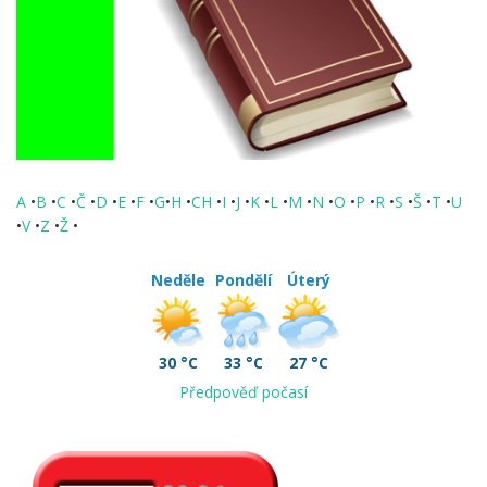
A
•
B
•
C
•
Č
•
D
•
E
•
F
•
G
•
H
•
CH
•
I
•
J
•
K
•
L
•
M
•
N
•
O
•
P
•
R
•
S
•
Š
•
T
•
U
•
V
•
Z
•
Ž
•
Neděle
Pondělí
Úterý
30 °C
33 °C
27 °C
Předpověď počasí