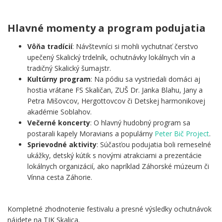
.
Hlavné momenty a program podujatia
Vôňa tradícií
: Návštevníci si mohli vychutnať čerstvo
upečený Skalický trdelník, ochutnávky lokálnych vín a
tradičný Skalický šumajstr.
Kultúrny program
: Na pódiu sa vystriedali domáci aj
hostia vrátane FS Skaličan, ZUŠ Dr. Janka Blahu, Jany a
Petra Mišovcov, Hergottovcov či Detskej harmonikovej
akadémie Soblahov.
Večerné koncerty
: O hlavný hudobný program sa
postarali kapely Moravians a populárny
Peter Bič Project
.
Sprievodné aktivity
: Súčasťou podujatia boli remeselné
ukážky, detský kútik s novými atrakciami a prezentácie
lokálnych organizácií, ako napríklad Záhorské múzeum či
Vínna cesta Záhorie.
.
Kompletné zhodnotenie festivalu a presné výsledky ochutnávok
nájdete na TIK Skalica.