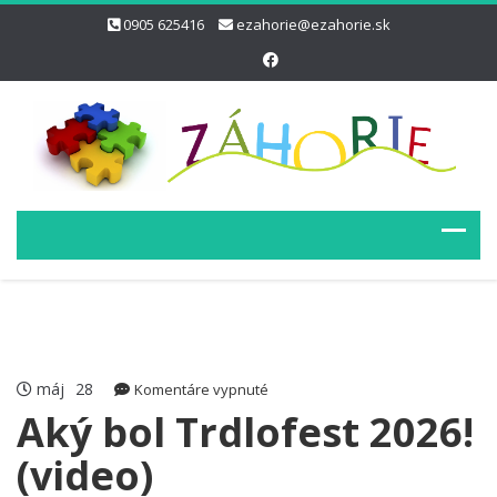
0905 625416
ezahorie@ezahorie.sk
máj
28
na
Komentáre vypnuté
Aký
Aký bol Trdlofest 2026!
bol
(video)
Trdlofest
2026!