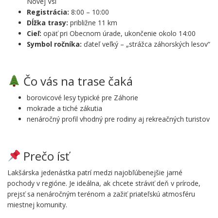
Novej Vsi
Registrácia:
8:00 – 10:00
Dĺžka trasy:
približne 11 km
Cieľ:
opäť pri Obecnom úrade, ukončenie okolo 14:00
Symbol ročníka:
ďateľ veľký – „strážca záhorských lesov“
.
Čo vás na trase čaká
borovicové lesy typické pre Záhorie
mokrade a tiché zákutia
nenáročný profil vhodný pre rodiny aj rekreačných turistov
.
Prečo ísť
Lakšárska jedenástka patrí medzi najobľúbenejšie jarné
pochody v regióne. Je ideálna, ak chcete stráviť deň v prírode,
prejsť sa nenáročným terénom a zažiť priateľskú atmosféru
miestnej komunity.