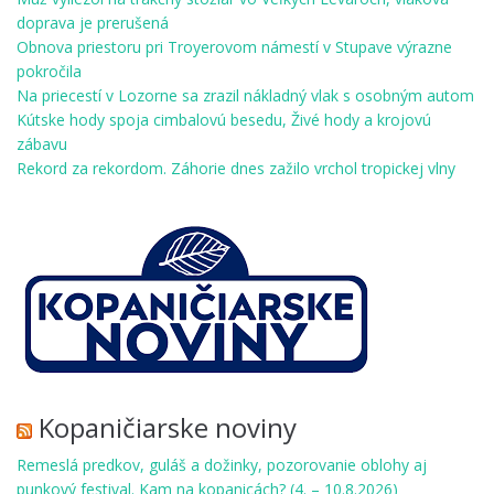
doprava je prerušená
Obnova priestoru pri Troyerovom námestí v Stupave výrazne
pokročila
Na priecestí v Lozorne sa zrazil nákladný vlak s osobným autom
Kútske hody spoja cimbalovú besedu, Živé hody a krojovú
zábavu
Rekord za rekordom. Záhorie dnes zažilo vrchol tropickej vlny
Kopaničiarske noviny
Remeslá predkov, guláš a dožinky, pozorovanie oblohy aj
punkový festival. Kam na kopanicách? (4. – 10.8.2026)