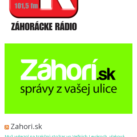
Zahori.sk
Muž vyliezol na trakčný stožiar vo Veľkých Levároch, vlaková