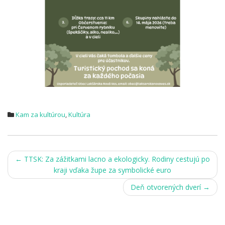
Kam za kultúrou
,
Kultúra
Post
←
TTSK: Za zážitkami lacno a ekologicky. Rodiny cestujú po
kraji vďaka župe za symbolické euro
navigation
Deň otvorených dverí
→