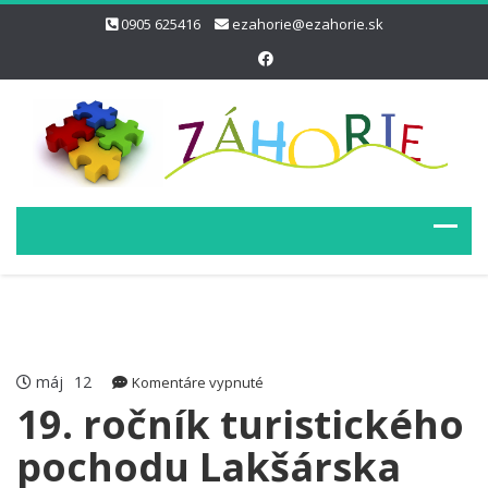
0905 625416
ezahorie@ezahorie.sk
máj
12
na
Komentáre vypnuté
19.
19. ročník turistického
ročník
pochodu Lakšárska
turistického
pochodu