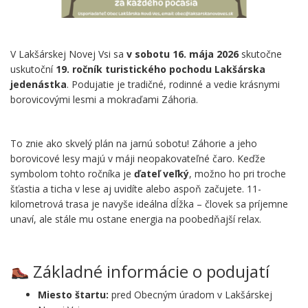
V Lakšárskej Novej Vsi sa
v sobotu 16. mája 2026
skutočne
uskutoční
19. ročník turistického pochodu Lakšárska
jedenástka
. Podujatie je tradičné, rodinné a vedie krásnymi
borovicovými lesmi a mokraďami Záhoria.
.
To znie ako skvelý plán na jarnú sobotu! Záhorie a jeho
borovicové lesy majú v máji neopakovateľné čaro. Keďže
symbolom tohto ročníka je
ďateľ veľký
, možno ho pri troche
šťastia a ticha v lese aj uvidíte alebo aspoň začujete. 11-
kilometrová trasa je navyše ideálna dĺžka – človek sa príjemne
unaví, ale stále mu ostane energia na poobedňajší relax.
.
Základné informácie o podujatí
Miesto štartu:
pred Obecným úradom v Lakšárskej