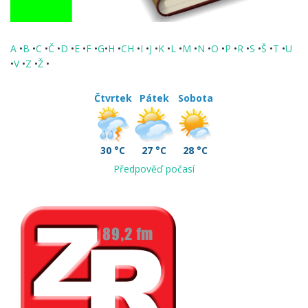
A
•
B
•
C
•
Č
•
D
•
E
•
F
•
G
•
H
•
CH
•
I
•
J
•
K
•
L
•
M
•
N
•
O
•
P
•
R
•
S
•
Š
•
T
•
U
•
V
•
Z
•
Ž
•
Čtvrtek
Pátek
Sobota
30 °C
27 °C
28 °C
Předpověď počasí