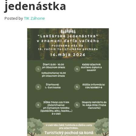
jedenástka
Lakšárska
jedenástka
Posted by
TIK Záhorie