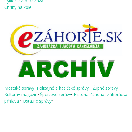
Cyklostezka Bevlava
Chřiby na kole
Mestské správy
•
Policajné a hasičské správy
•
Župné správy
•
Kultúrny magazín
•
Športové správy
•
História Záhoria
•
Záhorácka
pŕhľava
•
Ostatné správy
•