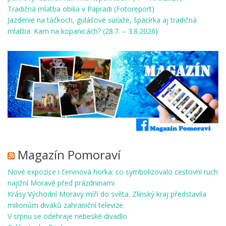
Tradičná mlatba obilia v Papradi (Fotoreport)
Jazdenie na táčkoch, gulášové súťaže, špacírka aj tradičná
mlatba. Kam na kopanicách? (28.7. – 3.8.2026)
Magazín Pomoraví
Nové expozice i červnová horka: co symbolizovalo cestovní ruch
najižní Moravě před prázdninami
Krásy Východní Moravy míří do světa. Zlínský kraj představila
milionům diváků zahraniční televize
V srpnu se odehraje nebeské divadlo