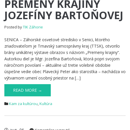
PREMENY KRAJINY
KRAJINY
JOZEFÍNY BARTOŇOVEJ
JOZEFÍNY
BARTOŇOVEJ
Posted by
TIK Záhorie
SENICA – Záhorské osvetové stredisko v Senici, ktorého
zriaďovateľom je Trnavský samosprávny kraj (TTSK), otvorilo
brány unikátnej výstave obrazov s názvom „Premeny krajiny“.
Autorkou diel je Mgr. Jozefína Bartoňová, ktorá popri svojom
náročnom povolaní – aktuálne už tretie volebné obdobie
úspešne vedie obec Plavecký Peter ako starostka – nachádza vo
výtvarnom umení osobný priestor na […]
READ MORE →
Kam za kultúrou
,
Kultúra
aug
06
na