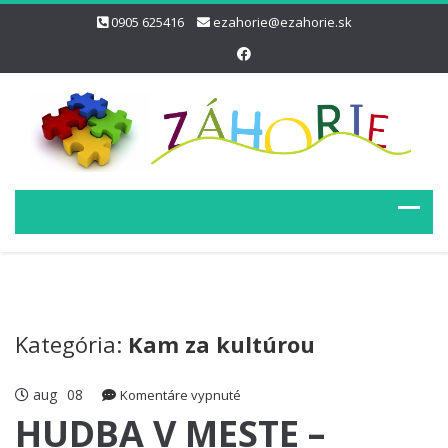
0905 625416
ezahorie@ezahorie.sk
Kategória:
Kam za kultúrou
aug
08
na
Komentáre vypnuté
HUDBA
HUDBA V MESTE –
V