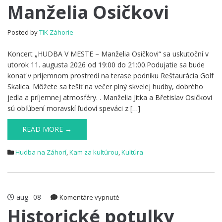
Manželia Osičkovi
MESTE
–
Manželia
Posted by
TIK Záhorie
Osičkovi
Koncert „HUDBA V MESTE – Manželia Osičkovi“ sa uskutoční v
utorok 11. augusta 2026 od 19:00 do 21:00.Podujatie sa bude
konať v príjemnom prostredí na terase podniku Reštaurácia Golf
Skalica. Môžete sa tešiť na večer plný skvelej hudby, dobrého
jedla a príjemnej atmosféry. . Manželia Jitka a Břetislav Osičkovi
sú obľúbení moravskí ľudoví speváci z […]
READ MORE →
Hudba na Záhorí
,
Kam za kultúrou
,
Kultúra
aug
08
na
Komentáre vypnuté
Historické
Historické potulky
potulky