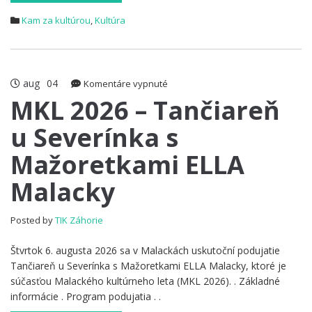
Kam za kultúrou
,
Kultúra
aug
04
na
Komentáre vypnuté
MKL
MKL 2026 – Tančiareň
2026
u Severínka s
–
Tančiareň
Mažoretkami ELLA
u
Severínka
Malacky
s
Mažoretkami
ELLA
Posted by
TIK Záhorie
Malacky
Štvrtok 6. augusta 2026 sa v Malackách uskutoční podujatie
Tančiareň u Severínka s Mažoretkami ELLA Malacky, ktoré je
súčasťou Malackého kultúrneho leta (MKL 2026). . Základné
informácie . Program podujatia . .