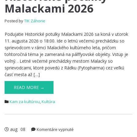
Malackami 2026
Malackami
2026
Posted by
TIK Záhorie
Podujatie Historické potulky Malackami 2026 sa koná v utorok
11. augusta 2026 o 18:00. Ide o letnú večernú prechádzku so
sprievodcom v rámci Malackého kultúrneho leta, pričom
tohtoročná téma je zameraná na pálffyovské objekty. Vstup je
voľný. . Letné večerné prechádzky mestom Malacky so
sprievodcami, ktoré povedú z Rádku (Fytopharma) cez veľkú
časť mesta až […]
READ MORE →
Kam za kultúrou
,
Kultúra
aug
08
na
Komentáre vypnuté
PREMENY