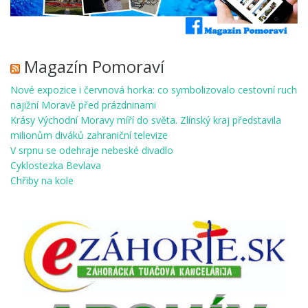
Magazín Pomoraví
Nové expozice i červnová horka: co symbolizovalo cestovní ruch
najižní Moravě před prázdninami
Krásy Východní Moravy míří do světa. Zlínský kraj představila
milionům diváků zahraniční televize
V srpnu se odehraje nebeské divadlo
Cyklostezka Bevlava
Chřiby na kole