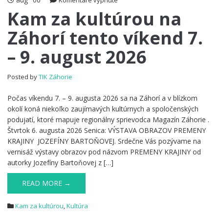
Komentáre vypnuté
Kam
Kam za kultúrou na
za
Záhorí tento víkend 7.
kultúrou
na
– 9. august 2026
Záhorí
tento
víkend
Posted by
TIK Záhorie
7.
–
Počas víkendu 7. – 9. augusta 2026 sa na Záhorí a v blízkom
9.
okolí koná niekoľko zaujímavých kultúrnych a spoločenských
august
podujatí, ktoré mapuje regionálny sprievodca Magazín Záhorie .
2026
Štvrtok 6. augusta 2026 Senica: VÝSTAVA OBRAZOV PREMENY
KRAJINY JOZEFÍNY BARTOŇOVEJ. Srdečne Vás pozývame na
vernisáž výstavy obrazov pod názvom PREMENY KRAJINY od
autorky Jozefíny Bartoňovej z […]
READ MORE →
Kam za kultúrou
,
Kultúra