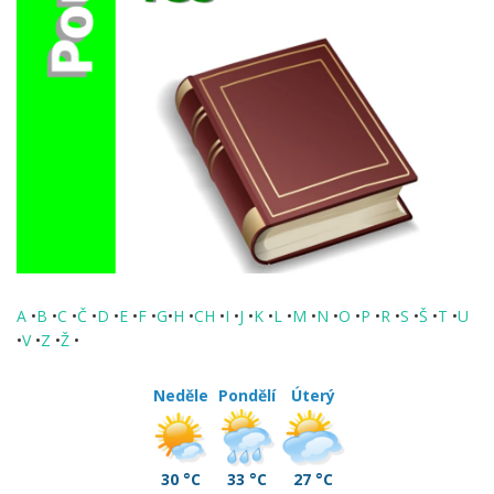
A
•
B
•
C
•
Č
•
D
•
E
•
F
•
G
•
H
•
CH
•
I
•
J
•
K
•
L
•
M
•
N
•
O
•
P
•
R
•
S
•
Š
•
T
•
U
•
V
•
Z
•
Ž
•
Neděle
Pondělí
Úterý
30 °C
33 °C
27 °C