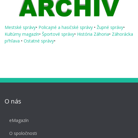
Mestské správy
•
Policajné a hasičské správy
•
Župné správy
•
Kultúrny magazín
•
Športové správy
•
História Záhoria
•
Záhorácka
pŕhľava
•
Ostatné správy
•
O nás
eMagazín
O spoločnosti