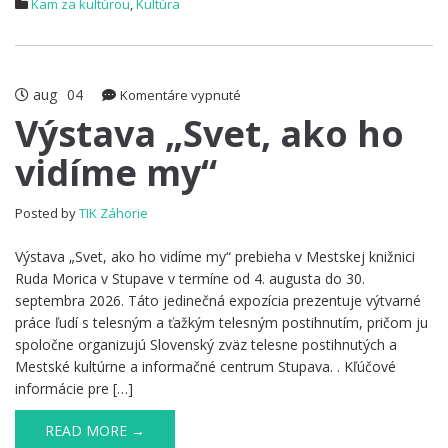
Kam za kultúrou
,
Kultúra
aug
04
na
Komentáre vypnuté
Výstava
Výstava „Svet, ako ho
„Svet,
vidíme my“
ako
ho
vidíme
Posted by
TIK Záhorie
my“
Výstava „Svet, ako ho vidíme my“ prebieha v Mestskej knižnici
Ruda Morica v Stupave v termíne od 4. augusta do 30.
septembra 2026. Táto jedinečná expozícia prezentuje výtvarné
práce ľudí s telesným a ťažkým telesným postihnutím, pričom ju
spoločne organizujú Slovenský zväz telesne postihnutých a
Mestské kultúrne a informačné centrum Stupava. . Kľúčové
informácie pre […]
READ MORE →