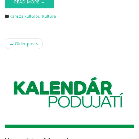
READ MORE →
Kam za kultúrou
,
Kultúra
Post
←
Older posts
navigation