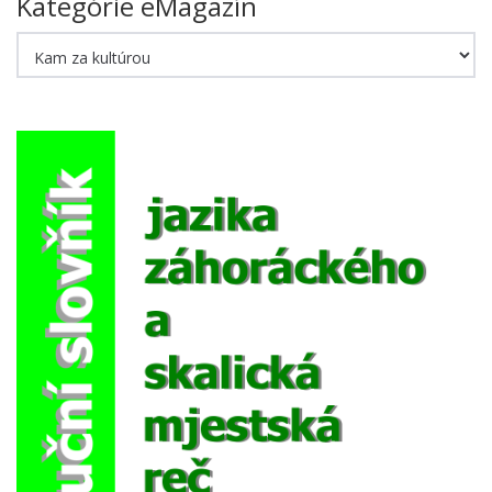
Kategórie eMagazín
Kategórie
eMagazín