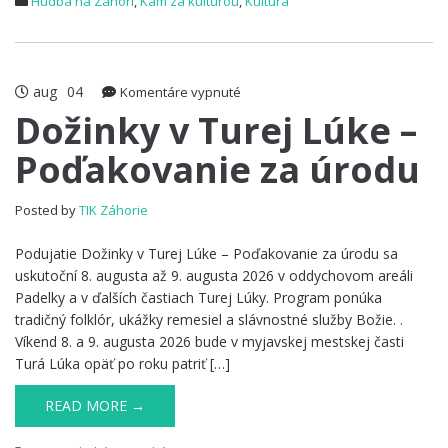
Hudba na Záhorí
,
Kam za kultúrou
,
Kultúra
aug
04
na
Komentáre vypnuté
Dožinky
Dožinky v Turej Lúke –
v
Poďakovanie za úrodu
Turej
Lúke
–
Posted by
TIK Záhorie
Poďakovanie
za
Podujatie Dožinky v Turej Lúke – Poďakovanie za úrodu sa
úrodu
uskutoční 8. augusta až 9. augusta 2026 v oddychovom areáli
Padelky a v ďalších častiach Turej Lúky. Program ponúka
tradičný folklór, ukážky remesiel a slávnostné služby Božie. .
Víkend 8. a 9. augusta 2026 bude v myjavskej mestskej časti
Turá Lúka opäť po roku patriť […]
READ MORE →