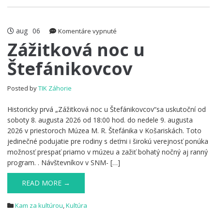
aug
06
na
Komentáre vypnuté
Zážitková
Zážitková noc u
noc
Štefánikovcov
u
Štefánikovcov
Posted by
TIK Záhorie
Historicky prvá „Zážitková noc u Štefánikovcov“sa uskutoční od
soboty 8. augusta 2026 od 18:00 hod. do nedele 9. augusta
2026 v priestoroch Múzea M. R. Štefánika v Košariskách. Toto
jedinečné podujatie pre rodiny s deťmi i širokú verejnosť ponúka
možnosť prespať priamo v múzeu a zažiť bohatý nočný aj ranný
program. . Návštevníkov v SNM- […]
READ MORE →
Kam za kultúrou
,
Kultúra