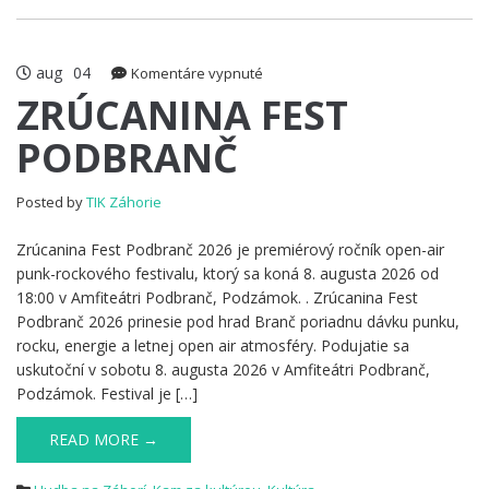
aug
04
na
Komentáre vypnuté
ZRÚCANINA
ZRÚCANINA FEST
FEST
PODBRANČ
PODBRANČ
Posted by
TIK Záhorie
Zrúcanina Fest Podbranč 2026 je premiérový ročník open-air
punk-rockového festivalu, ktorý sa koná 8. augusta 2026 od
18:00 v Amfiteátri Podbranč, Podzámok. . Zrúcanina Fest
Podbranč 2026 prinesie pod hrad Branč poriadnu dávku punku,
rocku, energie a letnej open air atmosféry. Podujatie sa
uskutoční v sobotu 8. augusta 2026 v Amfiteátri Podbranč,
Podzámok. Festival je […]
READ MORE →