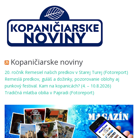
Kopaničiarske noviny
20. ročník Remesiel našich predkov v Starej Turej (Fotoreport)
Remeslá predkov, guláš a dožinky, pozorovanie oblohy aj
punkový festival. Kam na kopanicách? (4. – 10.8.2026)
Tradičná mlatba obilia v Papradi (Fotoreport)