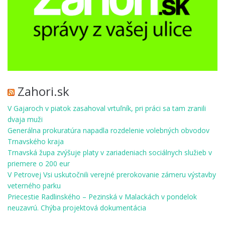
Zahori.sk
V Gajaroch v piatok zasahoval vrtuľník, pri práci sa tam zranili
dvaja muži
Generálna prokuratúra napadla rozdelenie volebných obvodov
Trnavského kraja
Trnavská župa zvýšuje platy v zariadeniach sociálnych služieb v
priemere o 200 eur
V Petrovej Vsi uskutočnili verejné prerokovanie zámeru výstavby
veterného parku
Priecestie Radlinského – Pezinská v Malackách v pondelok
neuzavrú. Chýba projektová dokumentácia