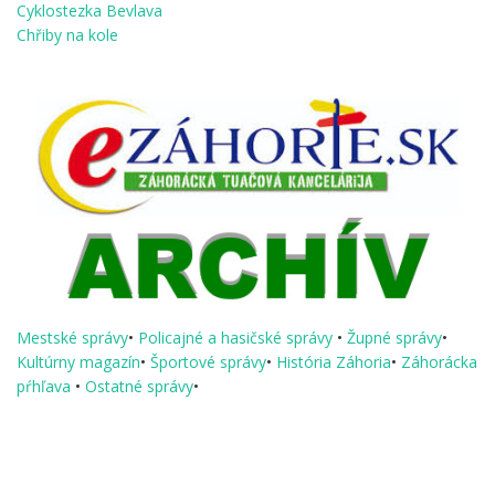
Cyklostezka Bevlava
Chřiby na kole
Mestské správy
•
Policajné a hasičské správy
•
Župné správy
•
Kultúrny magazín
•
Športové správy
•
História Záhoria
•
Záhorácka
pŕhľava
•
Ostatné správy
•