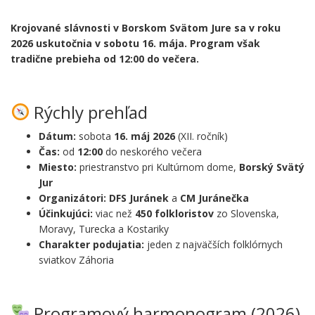
Krojované slávnosti v Borskom Svätom Jure sa v roku
2026 uskutočnia v sobotu 16. mája. Program však
tradične prebieha od 12:00 do večera.
.
Rýchly prehľad
Dátum:
sobota
16. máj 2026
(XII. ročník)
Čas:
od
12:00
do neskorého večera
Miesto:
priestranstvo pri Kultúrnom dome,
Borský Svätý
Jur
Organizátori:
DFS Juránek
a
CM Juránečka
Účinkujúci:
viac než
450 folkloristov
zo Slovenska,
Moravy, Turecka a Kostariky
Charakter podujatia:
jeden z najväčších folklórnych
sviatkov Záhoria
.
Programový harmonogram (2026)