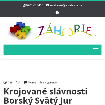
0905 625416
ezahorie@ezahorie.sk
máj
13
na
Komentáre vypnuté
Krojované
Krojované slávnosti
slávnosti
Borský Svätý Jur
Borský
Svätý