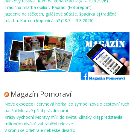
punkový festival. Kam na kopanicách? (4. – 10.8.2026)
Tradičná mlatba obilia v Papradi (Fotoreport)
Jazdenie na táčkoch, gulášové súťaže, špacírka aj tradičná
mlatba. Kam na kopanicách? (28.7. – 3.8.2026)
Magazín Pomoraví
Nové expozice i červnová horka: co symbolizovalo cestovní ruch
najižní Moravě před prázdninami
Krásy Východní Moravy míří do světa. Zlínský kraj představila
milionům diváků zahraniční televize
V srpnu se odehraje nebeské divadlo