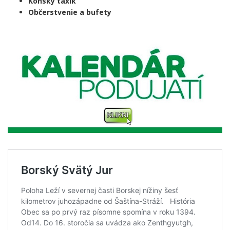
Konský taxík
Občerstvenie a bufety
.