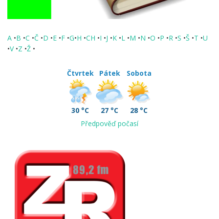
A
•
B
•
C
•
Č
•
D
•
E
•
F
•
G
•
H
•
CH
•
I
•
J
•
K
•
L
•
M
•
N
•
O
•
P
•
R
•
S
•
Š
•
T
•
U
•
V
•
Z
•
Ž
•
Čtvrtek
Pátek
Sobota
30 °C
27 °C
28 °C
Předpověď počasí