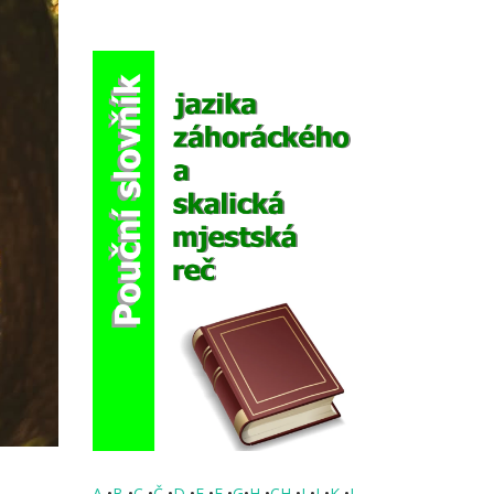
A
•
B
•
C
•
Č
•
D
•
E
•
F
•
G
•
H
•
CH
•
I
•
J
•
K
•
L