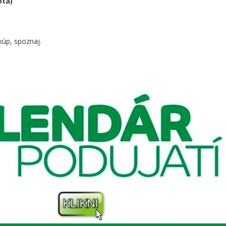
ota)
kúp, spoznaj.