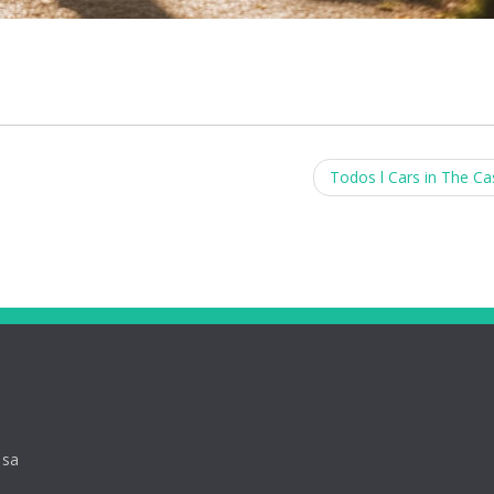
Todos l Cars in The Ca
 sa