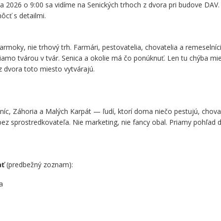
a 2026 o 9:00 sa vidíme na Senických trhoch z dvora pri budove DAV.
cť s detailmi.
jarmoky, nie trhový trh. Farmári, pestovatelia, chovatelia a remeselníci
iamo tvárou v tvár. Senica a okolie má čo ponúknuť. Len tu chýba mi
z dvora toto miesto vytvárajú.
íc, Záhoria a Malých Karpát — ľudí, ktorí doma niečo pestujú, chova
i bez sprostredkovateľa. Nie marketing, nie fancy obal. Priamy pohľad d
.
ať
(predbežný zoznam):
a