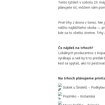
Tento týždeň v sobotu 23. máj
plánujete ísť, môžem vám pomô
.
Prvé trhy z dvora v Senici. Nie 
nášho najbližšieho okolia — pr
kde sa to všetko stretne. Trhy 
.
Čo nájdeš na trhoch?
Lokálnych producentov z Kopan
vyrábajú a radi by ti to predal
keď sa spýtaš, ako to pestoval
.
Na trhoch plánujeme privít
Statek u Šindelů – Podkylav
Prazrnko – Košariská
Majer Políčko – Boleráz