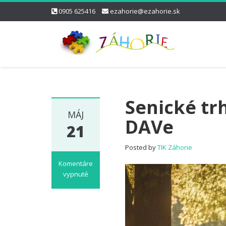
0905 625416
ezahorie@ezahorie.sk
Senické trh
MÁJ
DAVe
21
Posted by
TIK Záhorie
Komentáre
vypnuté
na
Senické
trhy
z