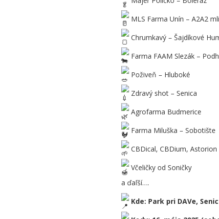
MLS Farma Unín – A2A2 mli
Chrumkavý – Šajdíkové Hum
Farma FAAM Slezák – Podh
Poživeň – Hluboké
Zdravý shot – Senica
Agrofarma Budmerice
Farma Miluška – Sobotište
CBDical, CBDium, Astorion
Včeličky od Soničky
a ďaľší….
Kde: Park pri DAVe, Seni