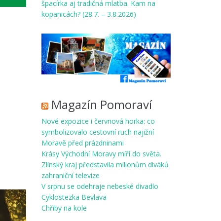
špacírka aj tradičná mlatba. Kam na
kopanicách? (28.7. – 3.8.2026)
Magazín Pomoraví
Nové expozice i červnová horka: co
symbolizovalo cestovní ruch najižní
Moravě před prázdninami
Krásy Východní Moravy míří do světa.
Zlínský kraj představila milionům diváků
zahraniční televize
V srpnu se odehraje nebeské divadlo
Cyklostezka Bevlava
Chřiby na kole