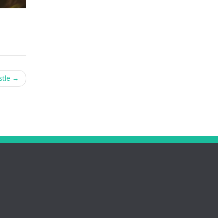
stle
→