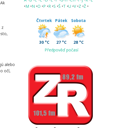
 Ak
•
M
•
N
•
O
•
P
•
R
•
S
•
Š
•
T
•
U
•
V
•
Z
•
Ž
•
Čtvrtek
Pátek
Sobota
 z
esto,
30 °C
27 °C
28 °C
Předpověď počasí
jú alebo
o očí,