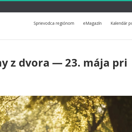
Sprievodca regiónom
eMagazín
Kalendár p
y z dvora — 23. mája pri