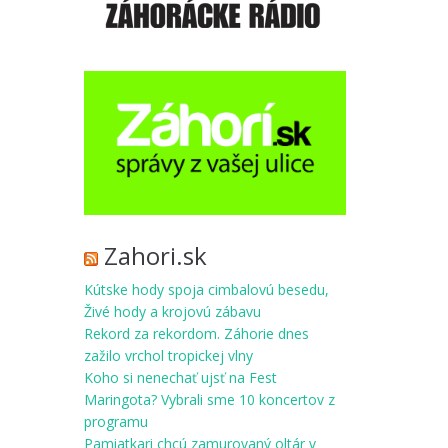
Zahori.sk
Kútske hody spoja cimbalovú besedu,
Živé hody a krojovú zábavu
Rekord za rekordom. Záhorie dnes
zažilo vrchol tropickej vlny
Koho si nenechať ujsť na Fest
Maringota? Vybrali sme 10 koncertov z
programu
Pamiatkari chcú zamurovaný oltár v