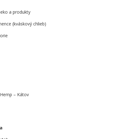
eko a produkty
ence (kváskový chlieb)
orie
 Hemp – Kátov
ca