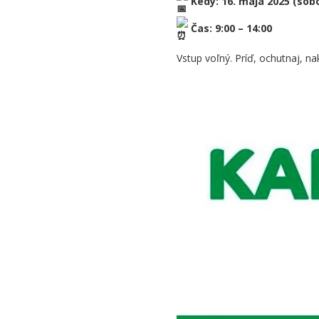
Kedy: 16. mája 2025 (sob
Čas: 9:00 – 14:00
Vstup voľný. Príď, ochutnaj, na