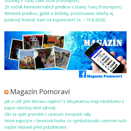
Dožinky v Turej Lúke 2026 (Fotoreport)
20. ročník Remesiel našich predkov v Starej Turej (Fotoreport)
Remeslá predkov, guláš a dožinky, pozorovanie oblohy aj
punkový festival. Kam na kopanicách? (4. – 10.8.2026)
Magazín Pomoraví
Jak si užít jižní Moravu naplno? S MojaKartou mají návštěvníci v
kapse všechny letní výhody
Zlín se opět promění v centrum evropské rally
Nové expozice i červnová horka: co symbolizovalo cestovní ruch
najižní Moravě před prázdninami