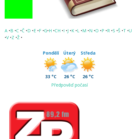
A
•
B
•
C
•
Č
•
D
•
E
•
F
•
G
•
H
•
CH
•
I
•
J
•
K
•
L
•
M
•
N
•
O
•
P
•
R
•
S
•
Š
•
T
•
U
•
V
•
Z
•
Ž
•
Pondělí
Úterý
Středa
33 °C
26 °C
26 °C
Předpověď počasí