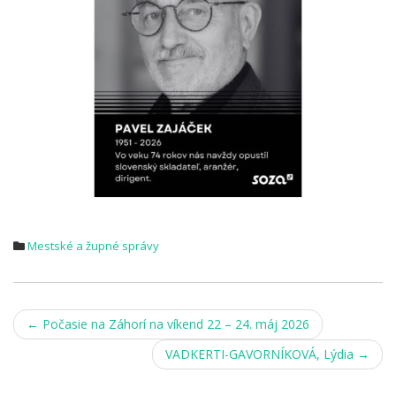
Mestské a župné správy
Post
←
Počasie na Záhorí na víkend 22 – 24. máj 2026
navigation
VADKERTI-GAVORNÍKOVÁ, Lýdia
→