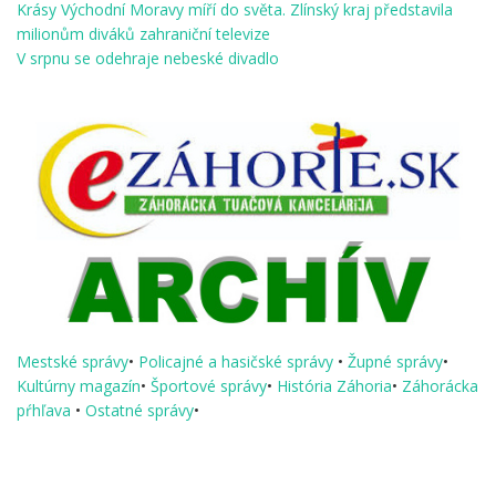
Krásy Východní Moravy míří do světa. Zlínský kraj představila
milionům diváků zahraniční televize
V srpnu se odehraje nebeské divadlo
Mestské správy
•
Policajné a hasičské správy
•
Župné správy
•
Kultúrny magazín
•
Športové správy
•
História Záhoria
•
Záhorácka
pŕhľava
•
Ostatné správy
•