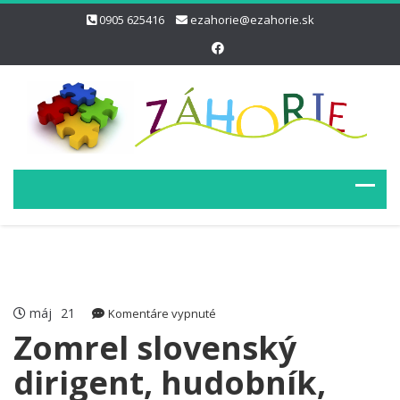
0905 625416
ezahorie@ezahorie.sk
máj
21
na
Komentáre vypnuté
Zomrel
Zomrel slovenský
slovenský
dirigent, hudobník,
dirigent,
hudobník,