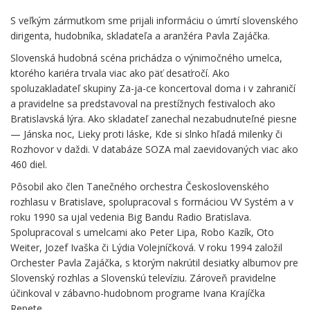
S veľkým zármutkom sme prijali informáciu o úmrtí slovenského
dirigenta, hudobníka, skladateľa a aranžéra Pavla Zajáčka.
Slovenská hudobná scéna prichádza o výnimočného umelca,
ktorého kariéra trvala viac ako päť desaťročí. Ako
spoluzakladateľ skupiny Za-ja-ce koncertoval doma i v zahraničí
a pravidelne sa predstavoval na prestížnych festivaloch ako
Bratislavská lýra. Ako skladateľ zanechal nezabudnuteľné piesne
— Jánska noc, Lieky proti láske, Kde si slnko hľadá milenky či
Rozhovor v daždi. V databáze SOZA mal zaevidovaných viac ako
460 diel.
Pôsobil ako člen Tanečného orchestra Československého
rozhlasu v Bratislave, spolupracoval s formáciou VV Systém a v
roku 1990 sa ujal vedenia Big Bandu Radio Bratislava.
Spolupracoval s umelcami ako Peter Lipa, Robo Kazík, Oto
Weiter, Jozef Ivaška či Lýdia Volejníčková. V roku 1994 založil
Orchester Pavla Zajáčka, s ktorým nakrútil desiatky albumov pre
Slovenský rozhlas a Slovenskú televíziu. Zároveň pravidelne
účinkoval v zábavno-hudobnom programe Ivana Krajíčka
Repete.