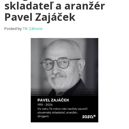
skladateľ a aranžér
skladateľ
a
Pavel Zajáček
aranžér
Pavel
Zajáček
Posted by
TIK Záhorie