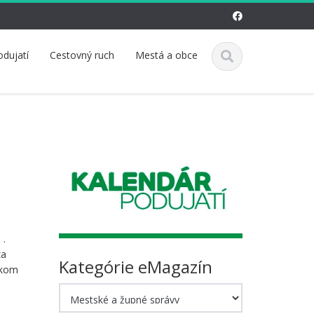
odujatí
Cestovný ruch
Mestá a obce
 .
za
Kategórie eMagazín
tkom
Kategórie
eMagazín