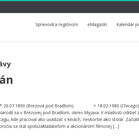
Sprievodca regiónom
eMagazín
Kalendár p
ávy
án
u . * 26.07.1890 (Brezová pod Bradlom) + 18.02.1980 (Chicago)
Narodil sa v Brezovej pod Bradlom, okres Myjava. V mladosti odišiel 
cagu, kde pracoval ako uvádzač v kinách, neskoršie ako stolár. Začia
oročia sa stal spoluzakladateľom a akcionárom filmovej […]