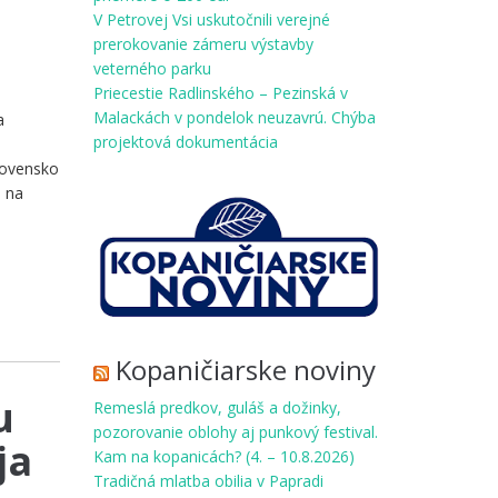
V Petrovej Vsi uskutočnili verejné
prerokovanie zámeru výstavby
veterného parku
Priecestie Radlinského – Pezinská v
Malackách v pondelok neuzavrú. Chýba
a
projektová dokumentácia
lovensko
m na
Kopaničiarske noviny
u
Remeslá predkov, guláš a dožinky,
pozorovanie oblohy aj punkový festival.
ja
Kam na kopanicách? (4. – 10.8.2026)
Tradičná mlatba obilia v Papradi