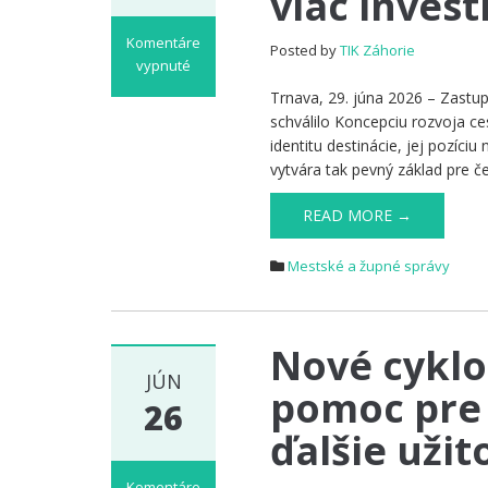
viac invest
Komentáre
Posted by
TIK Záhorie
vypnuté
na
Trnava, 29. júna 2026 – Zast
Nový
schválilo Koncepciu rozvoja c
plán
identitu destinácie, jej pozíci
rozvoja
vytvára tak pevný základ pre č
cestovného
ruchu
READ MORE →
pomôže
priniesť
Mestské a župné správy
do
Trnavského
kraja
viac
Nové cyklo
investícií
JÚN
aj
pomoc pre 
26
nových
zážitkov
ďalšie uži
Komentáre