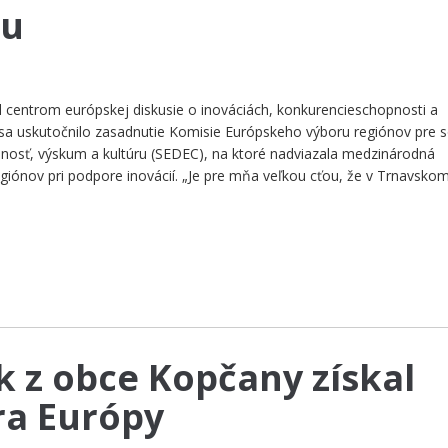
iu
al centrom európskej diskusie o inováciách, konkurencieschopnosti a
 sa uskutočnilo zasadnutie Komisie Európskeho výboru regiónov pre s
nanosť, výskum a kultúru (SEDEC), na ktoré nadviazala medzinárodná
iónov pri podpore inovácií. „Je pre mňa veľkou cťou, že v Trnavskom
k z obce Kopčany získal
tra Európy