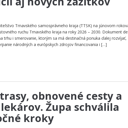
ícií aj nových zážitkov
upiteľstvo Trnavského samosprávneho kraja (TTSK) na júnovom rokov
estovného ruchu Trnavského kraja na roky 2026 – 2030. Dokument de
u na trhu i smerovanie, ktorým sa má destinačná ponuka ďalej rozvíjať,
erpanie národných a európskych zdrojov financovania i […]
trasy, obnovené cesty a
lekárov. Župa schválila
točné kroky