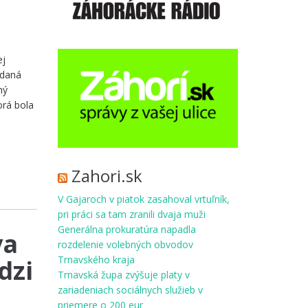
ej
adaná
ný
orá bola
Zahori.sk
V Gajaroch v piatok zasahoval vrtuľník,
pri práci sa tam zranili dvaja muži
Generálna prokuratúra napadla
va
rozdelenie volebných obvodov
Trnavského kraja
dzi
Trnavská župa zvýšuje platy v
zariadeniach sociálnych služieb v
priemere o 200 eur