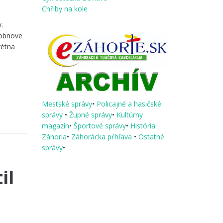
Chřiby na kole
.
 obnove
rétna
Mestské správy
•
Policajné a hasičské
správy
•
Župné správy
•
Kultúrny
magazín
•
Športové správy
•
História
Záhoria
•
Záhorácka pŕhľava
•
Ostatné
správy
•
il