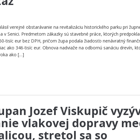
ťaž
sil verejné obstarávanie na revitalizáciu historického parku pri župn
ha v Senici. Predmetom zákazky sú stavebné práce, ktorých predpokl
0-tisíc eur bez DPH, pričom župa podala žiadosťo nenávratný finanč
iac ako 346-tisíc eur. Obnova nadviaže na odbornú sanáciu drevín, kt
roka ako […]
upan Jozef Viskupič vyzý
nie vlakovej dopravy me
licou, stretol sa so