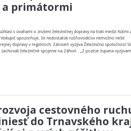
 a primátormi
hlasí s úvahami o zrušení železničnej dopravy na trati medzi Kútmi 
f Viskupič upozorňuje, že nedostatok rušňovodičov nemožno riešiť
ejnej dopravy v regiónoch. Zároveň vyzýva Železničnú spoločnosť S
 zachovali železničné spojenie na Záhorí. . „Z pozície župana vyzýva
rozvoja cestovného ruch
niesť do Trnavského kra