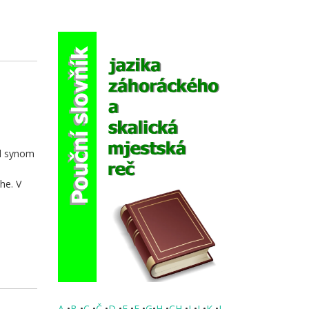
ol synom
a
he. V
A
•
B
•
C
•
Č
•
D
•
E
•
F
•
G
•
H
•
CH
•
I
•
J
•
K
•
L