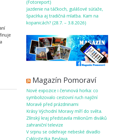
(Fotoreport)
Jazdenie na táčkoch, gulášové súťaže,
špacírka aj tradičná mlatba. Kam na
kopanicách? (28.7. – 3.8.2026)
aní
finuje
 a
Magazín Pomoraví
Nové expozice i červnová horka: co
symbolizovalo cestovní ruch najižní
Moravě před prázdninami
Krásy Východní Moravy míří do světa.
Zlínský kraj představila milionům diváků
zahraniční televize
V srpnu se odehraje nebeské divadlo
Cyklostezka Bevlava