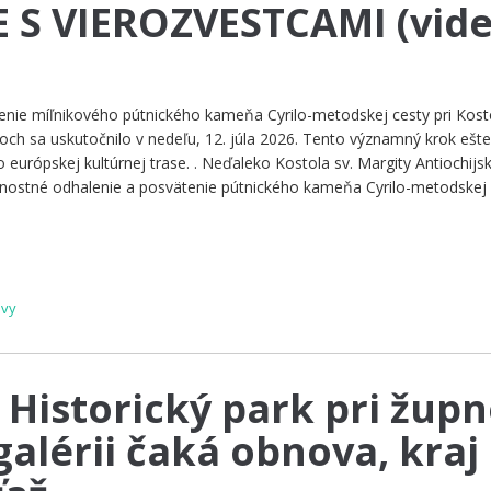
 S VIEROZVESTCAMI (vide
enie míľnikového pútnického kameňa Cyrilo-metodskej cesty pri Kosto
och sa uskutočnilo v nedeľu, 12. júla 2026. Tento významný krok ešte
o európskej kultúrnej trase. . Neďaleko Kostola sv. Margity Antiochijsk
nostné odhalenie a posvätenie pútnického kameňa Cyrilo-metodskej 
ávy
 Historický park pri župn
galérii čaká obnova, kraj