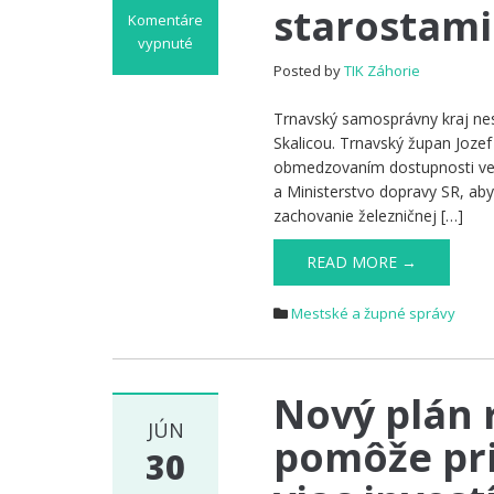
starostami
Komentáre
vypnuté
na
Posted by
TIK Záhorie
Trnavský
župan
Trnavský samosprávny kraj nesú
Jozef
Skalicou. Trnavský župan Joze
Viskupič
obmedzovaním dostupnosti ver
vyzýva
a Ministerstvo dopravy SR, aby
na
zachovanie železničnej […]
zachovanie
vlakovej
READ MORE →
dopravy
medzi
Mestské a župné správy
Kútmi
a Skalicou,
stretol
sa
Nový plán 
so
JÚN
starostami
pomôže pri
30
a
primátormi