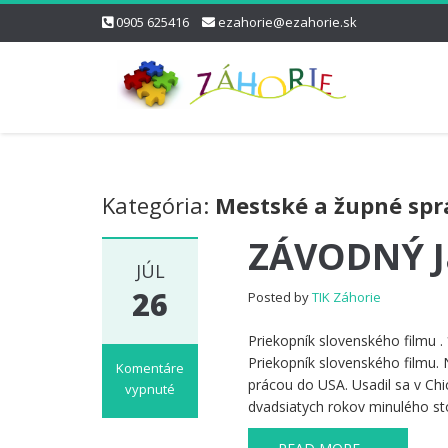
0905 625416
ezahorie@ezahorie.sk
Kategória:
Mestské a župné spr
ZÁVODNÝ J
JÚL
26
Posted by
TIK Záhorie
Priekopník slovenského film
Priekopník slovenského filmu. 
Komentáre
prácou do USA. Usadil sa v Chi
vypnuté
dvadsiatych rokov minulého st
na
ZÁVODNÝ