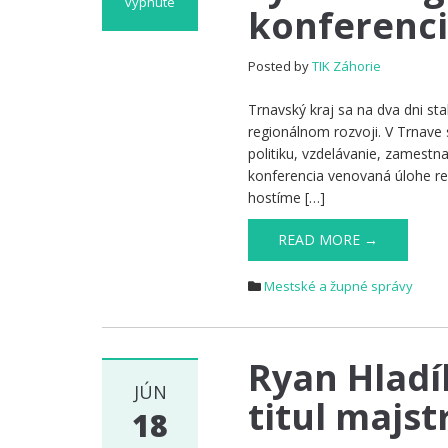
vypnuté
konferenc
na
Trnavský
kraj
Posted by
TIK Záhorie
sa
stal
Trnavský kraj sa na dva dni st
európskym
regionálnom rozvoji. V Trnave
centrom
politiku, vzdelávanie, zamest
diskusie
konferencia venovaná úlohe reg
o
hostíme […]
inováciách.
Hostil
READ MORE →
zasadnutie
komisie
Mestské a župné správy
Európskeho
výboru
regiónov
a
Ryan Hladí
medzinárodnú
JÚN
konferenciu
titul majs
18