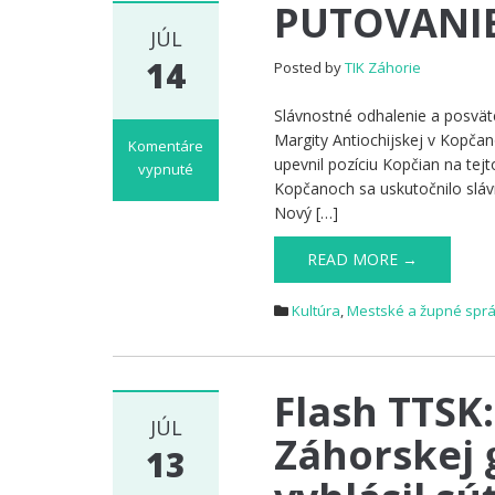
PUTOVANIE
JÚL
14
Posted by
TIK Záhorie
Slávnostné odhalenie a posvät
Margity Antiochijskej v Kopčan
Komentáre
upevnil pozíciu Kopčian na tejt
vypnuté
Kopčanoch sa uskutočnilo sláv
na
Nový […]
PUTOVANIE
S
READ MORE →
VIEROZVESTCAMI
(video)
Kultúra
,
Mestské a župné spr
Flash TTSK:
JÚL
Záhorskej 
13