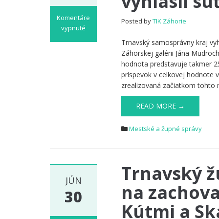
vyhlásil sú
Komentáre
Posted by
TIK Záhorie
vypnuté
na
Trnavský samosprávny kraj vyhlá
Flash
Záhorskej galérii Jána Mudroc
TTSK:
hodnota predstavuje takmer 25
Historický
príspevok v celkovej hodnote v
park
zrealizovaná začiatkom tohto 
pri
župnej
READ MORE →
Záhorskej
galérii
Mestské a župné správy
čaká
obnova,
kraj
vyhlásil
Trnavský ž
súťaž
JÚN
na zachova
30
Kútmi a Ska