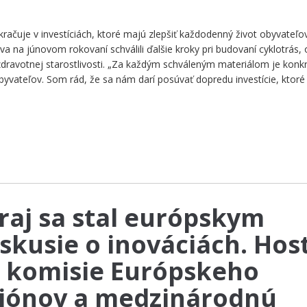
ačuje v investíciách, ktoré majú zlepšiť každodenný život obyvateľov
tva na júnovom rokovaní schválili ďalšie kroky pri budovaní cyklotrás,
zdravotnej starostlivosti. „Za každým schváleným materiálom je konk
byvateľov. Som rád, že sa nám darí posúvať dopredu investície, ktoré
raj sa stal európskym
skusie o inováciách. Host
 komisie Európskeho
giónov a medzinárodnú