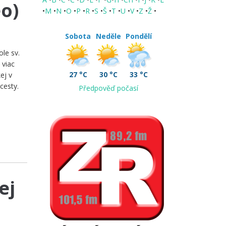
o)
•
M
•
N
•
O
•
P
•
R
•
S
•
Š
•
T
•
U
•
V
•
Z
•
Ž
•
Sobota
Neděle
Pondělí
le sv.
 viac
27 °C
30 °C
33 °C
ej v
cesty.
Předpověď počasí
ej