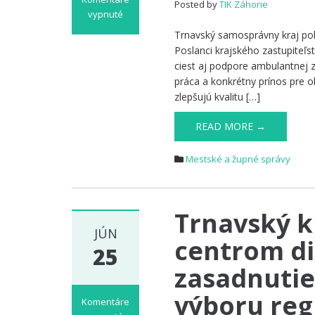
Posted by
TIK Záhorie
vypnuté
na
Trnavský samosprávny kraj pokr
Nové
Poslanci krajského zastupiteľs
cyklotrasy,
ciest aj podpore ambulantnej 
obnovené
práca a konkrétny prínos pre o
cesty
zlepšujú kvalitu […]
a
pomoc
READ MORE →
pre
lekárov.
Mestské a župné správy
Župa
schválila
ďalšie
užitočné
Trnavský k
kroky
JÚN
centrom di
25
zasadnutie
výboru re
Komentáre