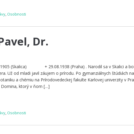
ávy
,
Osobnosti
avel, Dr.
07.1905 (Skalica) + 29.08.1938 (Praha) . Narodil sa v Skalici a b
gera. Už od mladi javil záujem o prírodu. Po gymanziálnych štúdiách n
taniku a chémiu na Prírodovedeckej fakulte Karlovej univerzity v Pra
a Domina, ktorý v ňom […]
ávy
,
Osobnosti