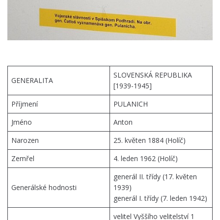
SLOVENSKÁ REPUBLIKA
GENERALITA
[1939-1945]
Příjmení
PULANICH
Jméno
Anton
Narozen
25. květen 1884 (Holíč)
Zemřel
4. leden 1962 (Holíč)
generál II. třídy (17. květen
Generálské hodnosti
1939)
generál I. třídy (7. leden 1942)
velitel Vyššího velitelství 1