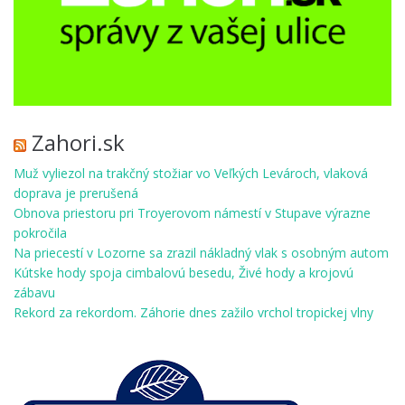
Zahori.sk
Muž vyliezol na trakčný stožiar vo Veľkých Levároch, vlaková
doprava je prerušená
Obnova priestoru pri Troyerovom námestí v Stupave výrazne
pokročila
Na priecestí v Lozorne sa zrazil nákladný vlak s osobným autom
Kútske hody spoja cimbalovú besedu, Živé hody a krojovú
zábavu
Rekord za rekordom. Záhorie dnes zažilo vrchol tropickej vlny