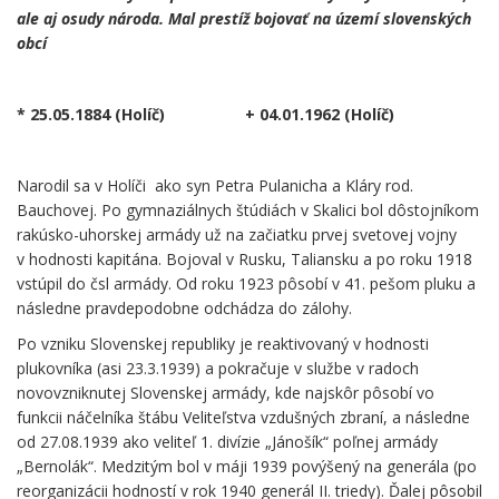
ale aj osudy národa. Mal prestíž bojovať na území slovenských
obcí
* 25.05.1884 (Holíč) + 04.01.1962 (Holíč)
Narodil sa v Holíči ako syn Petra Pulanicha a Kláry rod.
Bauchovej. Po gymnaziálnych štúdiách v Skalici bol dôstojníkom
rakúsko-uhorskej armády už na začiatku prvej svetovej vojny
v hodnosti kapitána. Bojoval v Rusku, Taliansku a po roku 1918
vstúpil do čsl armády. Od roku 1923 pôsobí v 41. pešom pluku a
následne pravdepodobne odchádza do zálohy.
Po vzniku Slovenskej republiky je reaktivovaný v hodnosti
plukovníka (asi 23.3.1939) a pokračuje v službe v radoch
novovzniknutej Slovenskej armády, kde najskôr pôsobí vo
funkcii náčelníka štábu Veliteľstva vzdušných zbraní, a následne
od 27.08.1939 ako veliteľ 1. divízie „Jánošík“ poľnej armády
„Bernolák“. Medzitým bol v máji 1939 povýšený na generála (po
reorganizácii hodností v rok 1940 generál II. triedy). Ďalej pôsobil