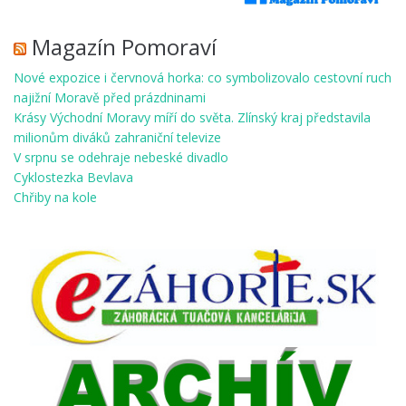
Magazín Pomoraví
Nové expozice i červnová horka: co symbolizovalo cestovní ruch
najižní Moravě před prázdninami
Krásy Východní Moravy míří do světa. Zlínský kraj představila
milionům diváků zahraniční televize
V srpnu se odehraje nebeské divadlo
Cyklostezka Bevlava
Chřiby na kole