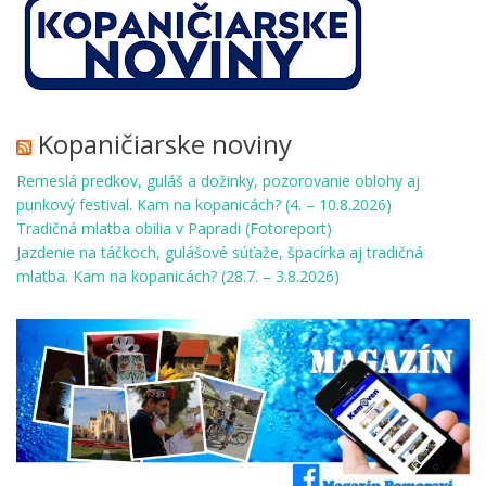
Kopaničiarske noviny
Remeslá predkov, guláš a dožinky, pozorovanie oblohy aj
punkový festival. Kam na kopanicách? (4. – 10.8.2026)
Tradičná mlatba obilia v Papradi (Fotoreport)
Jazdenie na táčkoch, gulášové súťaže, špacírka aj tradičná
mlatba. Kam na kopanicách? (28.7. – 3.8.2026)