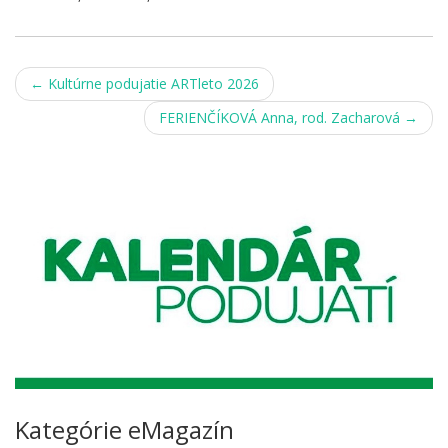
Post
←
Kultúrne podujatie ARTleto 2026
navigation
FERIENČÍKOVÁ Anna, rod. Zacharová
→
Kategórie eMagazín