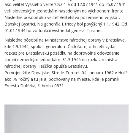
ako veliteľ Vyššieho veliteľstva 1 a od 12.07.1941 do 25.07.1941
velil slovenským jednotkám nasadeným na východnom fronte.
Následne pôsobil ako veliteľ Veliteľstva pozemného vojska v
Banskej Bystrici. Na generála I. triedy bol povýšený 1.1.1942. Od
01.01.1944 ho vo funkcii vystriedal generál Turanec.
Následne pôsobil na Ministerstve národnej obrany v Bratislave,
kde 1.9.1944, spolu s generálom Čatlošom, odmietli vydať
rozkaz pre Bratislavskú posádku na dobrovoľné odovzdanie
zbraní nemeckým jednotkám. 31.3.1945 na rozkaz ministra
národnej obrany Haššíka opúšťa Bratislavu.
Po vojne žil v Dunajskej Strede Zomrel 04. januára 1962 v Holíči
ako 78 ročný a tu je aj pochovaný na mieste, kde je pomník
Ernesta Duffeka, č. hrobu 0831.