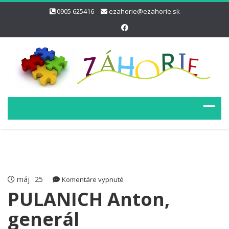
0905 625416
ezahorie@ezahorie.sk
máj
25
na
Komentáre vypnuté
PULANICH
PULANICH Anton,
Anton,
generál
generál