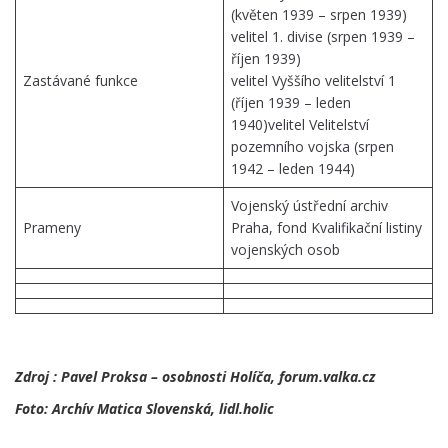
(květen 1939 – srpen 1939)
velitel 1. divise (srpen 1939 –
říjen 1939)
Zastávané funkce
velitel Vyššího velitelství 1
(říjen 1939 – leden
1940)velitel Velitelství
pozemního vojska (srpen
1942 – leden 1944)
Vojenský ústřední archiv
Prameny
Praha, fond Kvalifikační listiny
vojenských osob
Zdroj : Pavel Proksa – osobnosti Holíča, forum.valka.cz
Foto: Archív Matica Slovenská, lidl.holic
.