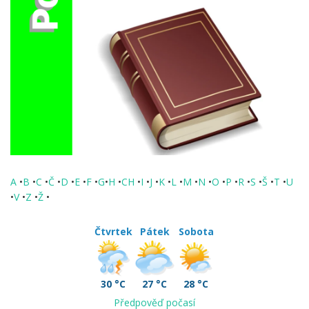
A
•
B
•
C
•
Č
•
D
•
E
•
F
•
G
•
H
•
CH
•
I
•
J
•
K
•
L
•
M
•
N
•
O
•
P
•
R
•
S
•
Š
•
T
•
U
•
V
•
Z
•
Ž
•
Čtvrtek
Pátek
Sobota
30 °C
27 °C
28 °C
Předpověď počasí