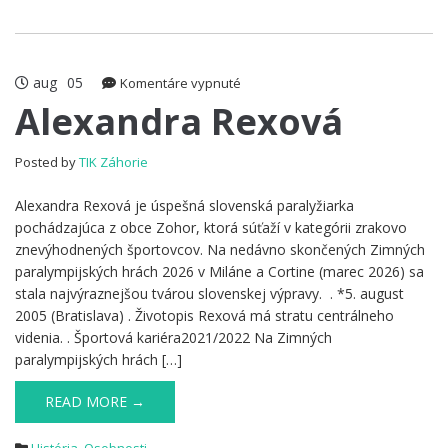
aug
05
na
Komentáre vypnuté
Alexandra
Alexandra Rexová
Rexová
Posted by
TIK Záhorie
Alexandra Rexová je úspešná slovenská paralyžiarka
pochádzajúca z obce Zohor, ktorá súťaží v kategórii zrakovo
znevýhodnených športovcov. Na nedávno skončených Zimných
paralympijských hrách 2026 v Miláne a Cortine (marec 2026) sa
stala najvýraznejšou tvárou slovenskej výpravy. . *5. august
2005 (Bratislava) . Životopis Rexová má stratu centrálneho
videnia. . Športová kariéra2021/2022 Na Zimných
paralympijských hrách […]
READ MORE →