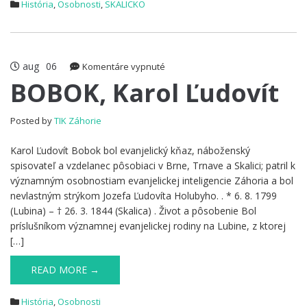
História
,
Osobnosti
,
SKALICKO
aug
06
na
Komentáre vypnuté
BOBOK,
BOBOK, Karol Ľudovít
Karol
Ľudovít
Posted by
TIK Záhorie
Karol Ľudovít Bobok bol evanjelický kňaz, náboženský
spisovateľ a vzdelanec pôsobiaci v Brne, Trnave a Skalici; patril k
významným osobnostiam evanjelickej inteligencie Záhoria a bol
nevlastným strýkom Jozefa Ľudovíta Holubyho. . * 6. 8. 1799
(Lubina) – † 26. 3. 1844 (Skalica) . Život a pôsobenie Bol
príslušníkom významnej evanjelickej rodiny na Lubine, z ktorej
[…]
READ MORE →
História
,
Osobnosti