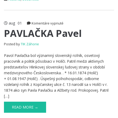
aug
01
na
Komentáre vypnuté
PAVLAČKA
PAVLAČKA Pavel
Pavel
Posted by
TIK Záhorie
Pavol Pavlačka bol významný slovenský roľník, osvetový
pracovník a politik pôsobiaci v Holíči. Patril medzi aktívnych
predstaviteľov Hlinkovej slovenskej ľudovej strany v období
medzivojnového Československa. . * 16.01.1874 (Holíč)
+ 01.08.1947 (Holíč) . Úspešný poľnohospodár, odborne
vzdelaný roľník z Kopčanskej ulice č. 13 narodil sa v Holíči v r.
1874 ako syn Pavla Pavlačku a Alžbety rod. Prokopovej. Patril
[…]
READ MORE →