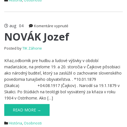
História
,
Osobnosti
aug
04
na
Komentáre vypnuté
NOVÁK
NOVÁK Jozef
Jozef
Posted by
TIK Záhorie
Kňaz,odborník pre hudbu a ľudové výšivky v období
maďarizácie, na prelome 19. a 20. storočia v Čajkove pôsobiaci
ako národný buditeľ, ktorý sa zaslúžil o zachovanie slovenského
povedomia tunajšieho obyvateľstva. . *10.01.1879
(Skalica) +04.08.1917 (Čajkov) . Narodil sa 19.1.1879 v
Skalici. Po štúdiách na teológii bol vysvätený za kňaza v roku
1904 v Ostrihome. Ako […]
READ MORE →
História
,
Osobnosti