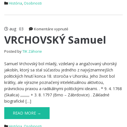
História
,
Osobnosti
aug
03
na
Komentáre vypnuté
VRCHOVSKÝ
VRCHOVSKÝ Samuel
Samuel
Posted by
TIK Záhorie
Samuel Vrchovský bol mladý, vzdelaný a angažovaný uhorský
jakobín, ktorý sa stal súčasťou jedného z najvýznamnejších
politických hnutí konca 18. storočia v Uhorsku. Jeho život bol
krátky, ale výrazne poznačený intelektuálnou aktivitou,
právnickou praxou a radikálnymi politickými ideami. . * 9. 4. 1768
(Skalica) ,,,,,,,, + 3. 8. 1797 (Brno – Zábrdovice) . Základné
biografické […]
READ MORE →
História
,
Osobnosti