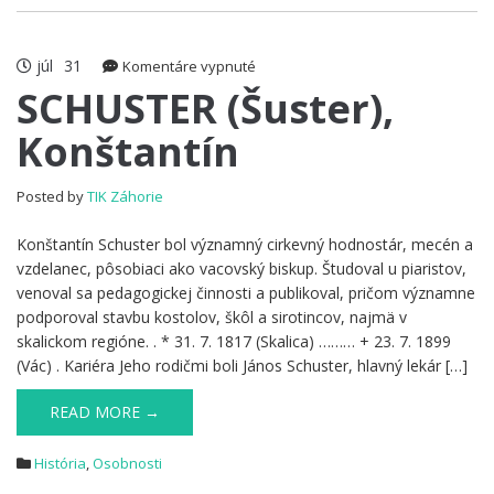
júl
31
na
Komentáre vypnuté
SCHUSTER
SCHUSTER (Šuster),
(Šuster),
Konštantín
Konštantín
Posted by
TIK Záhorie
Konštantín Schuster bol významný cirkevný hodnostár, mecén a
vzdelanec, pôsobiaci ako vacovský biskup. Študoval u piaristov,
venoval sa pedagogickej činnosti a publikoval, pričom významne
podporoval stavbu kostolov, škôl a sirotincov, najmä v
skalickom regióne. . * 31. 7. 1817 (Skalica) ……… + 23. 7. 1899
(Vác) . Kariéra Jeho rodičmi boli János Schuster, hlavný lekár […]
READ MORE →
História
,
Osobnosti