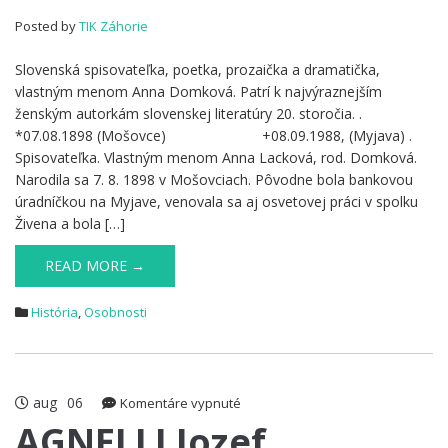
Anna
Posted by
TIK Záhorie
Slovenská spisovateľka, poetka, prozaička a dramatička,
vlastným menom Anna Domková. Patrí k najvýraznejším
ženským autorkám slovenskej literatúry 20. storočia. .
*07.08.1898 (Mošovce) +08.09.1988, (Myjava) .
Spisovateľka. Vlastným menom Anna Lacková, rod. Domková.
Narodila sa 7. 8. 1898 v Mošovciach. Pôvodne bola bankovou
úradníčkou na Myjave, venovala sa aj osvetovej práci v spolku
Živena a bola […]
READ MORE →
História
,
Osobnosti
aug
06
na
Komentáre vypnuté
AGNELLI
AGNELLI Jozef
Jozef