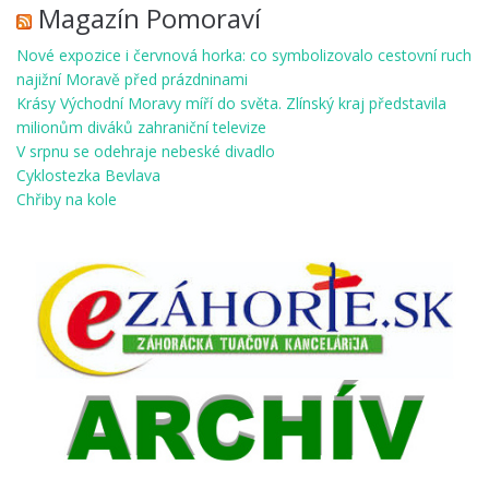
Magazín Pomoraví
Nové expozice i červnová horka: co symbolizovalo cestovní ruch
najižní Moravě před prázdninami
Krásy Východní Moravy míří do světa. Zlínský kraj představila
milionům diváků zahraniční televize
V srpnu se odehraje nebeské divadlo
Cyklostezka Bevlava
Chřiby na kole