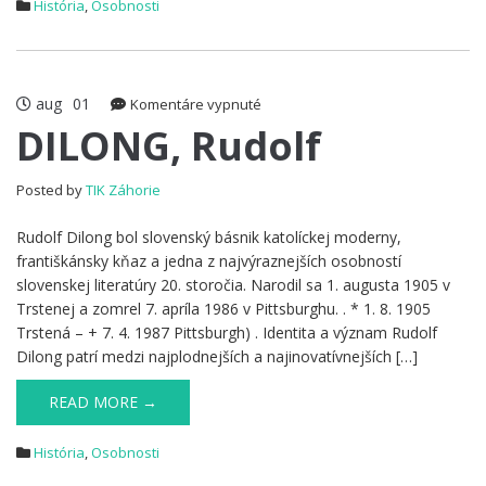
História
,
Osobnosti
aug
01
na
Komentáre vypnuté
DILONG,
DILONG, Rudolf
Rudolf
Posted by
TIK Záhorie
Rudolf Dilong bol slovenský básnik katolíckej moderny,
františkánsky kňaz a jedna z najvýraznejších osobností
slovenskej literatúry 20. storočia. Narodil sa 1. augusta 1905 v
Trstenej a zomrel 7. apríla 1986 v Pittsburghu. . * 1. 8. 1905
Trstená – + 7. 4. 1987 Pittsburgh) . Identita a význam Rudolf
Dilong patrí medzi najplodnejších a najinovatívnejších […]
READ MORE →
História
,
Osobnosti