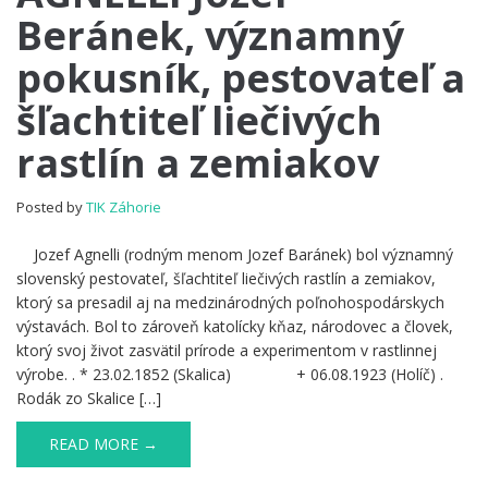
Beránek, významný
Beránek,
významný
pokusník, pestovateľ a
pokusník,
pestovateľ
šľachtiteľ liečivých
a
šľachtiteľ
rastlín a zemiakov
liečivých
rastlín
a
Posted by
TIK Záhorie
zemiakov
Jozef Agnelli (rodným menom Jozef Baránek) bol významný
slovenský pestovateľ, šľachtiteľ liečivých rastlín a zemiakov,
ktorý sa presadil aj na medzinárodných poľnohospodárskych
výstavách. Bol to zároveň katolícky kňaz, národovec a človek,
ktorý svoj život zasvätil prírode a experimentom v rastlinnej
výrobe. . * 23.02.1852 (Skalica) + 06.08.1923 (Holíč) .
Rodák zo Skalice […]
READ MORE →