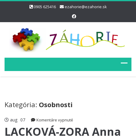
0905 625416
ezahorie@ezahorie.sk
Kategória:
Osobnosti
aug
07
na
Komentáre vypnuté
LACKOVÁ-
LACKOVÁ-ZORA Anna
ZORA