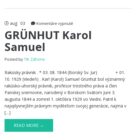
aug
03
na
Komentáre vypnuté
GRÜNHUT
GRÜNHUT Karol
Karol
Samuel
Samuel
Posted by
TIK Záhorie
Rakúsky právnik . * 03. 08. 1844 (Borský Sv. Jur) + 01.
10. 1929 (Viedeň) . Karl (Karol) Samuel Grünhut bol významný
rakúsko‑uhorský právnik, profesor trestného práva a člen
Panskej snemovne, narodený v Borskom Svätom Jure 3.
augusta 1844 a zomrel 1. októbra 1929 vo Viedni. Patril k
najvplyvnejším právnym mysliteľom svojej generácie, najmä v
[…]
READ MORE →