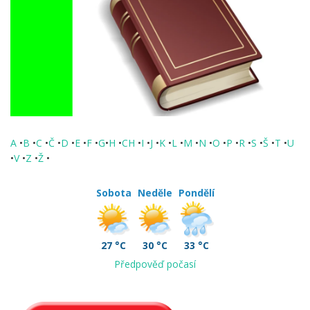
A
•
B
•
C
•
Č
•
D
•
E
•
F
•
G
•
H
•
CH
•
I
•
J
•
K
•
L
•
M
•
N
•
O
•
P
•
R
•
S
•
Š
•
T
•
U
•
V
•
Z
•
Ž
•
Sobota
Neděle
Pondělí
27 °C
30 °C
33 °C
Předpověď počasí