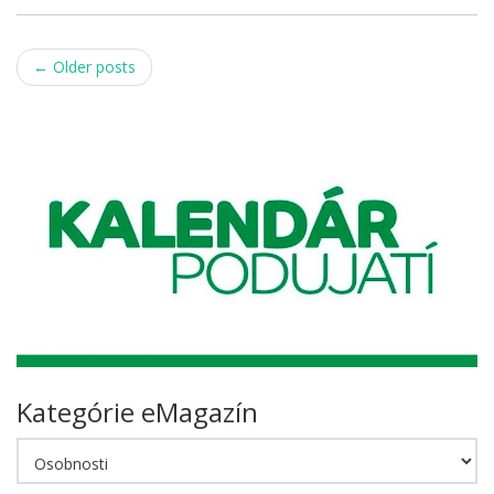
Post
←
Older posts
navigation
Kategórie eMagazín
Kategórie
eMagazín