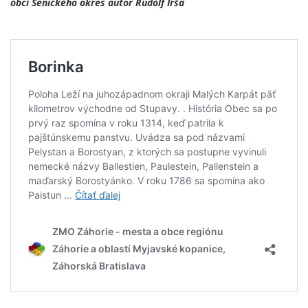
obcí Senického okres autor Rudolf Irša
,