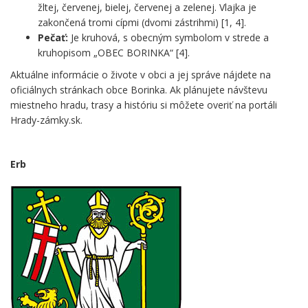
žltej, červenej, bielej, červenej a zelenej. Vlajka je
zakončená tromi cípmi (dvomi zástrihmi) [1, 4].
Pečať:
Je kruhová, s obecným symbolom v strede a
kruhopisom „OBEC BORINKA“ [4].
Aktuálne informácie o živote v obci a jej správe nájdete na
oficiálnych stránkach obce Borinka. Ak plánujete návštevu
miestneho hradu, trasy a históriu si môžete overiť na portáli
Hrady-zámky.sk.
.
.
Erb