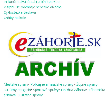
milionům diváků zahraniční televize
V srpnu se odehraje nebeské divadlo
Cyklostezka Bevlava
Chřiby na kole
Mestské správy
•
Policajné a hasičské správy
•
Župné správy
•
Kultúrny magazín
•
Športové správy
•
História Záhoria
•
Záhorácka
pŕhľava
•
Ostatné správy
•