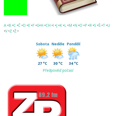
A
•
B
•
C
•
Č
•
D
•
E
•
F
•
G
•
H
•
CH
•
I
•
J
•
K
•
L
•
M
•
N
•
O
•
P
•
R
•
S
•
Š
•
T
•
U
•
V
•
Z
•
Ž
•
Sobota
Neděle
Pondělí
27 °C
30 °C
34 °C
Předpověď počasí