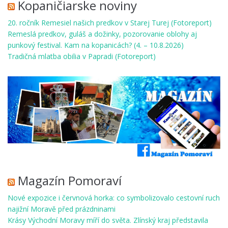
Kopaničiarske noviny
20. ročník Remesiel našich predkov v Starej Turej (Fotoreport)
Remeslá predkov, guláš a dožinky, pozorovanie oblohy aj
punkový festival. Kam na kopanicách? (4. – 10.8.2026)
Tradičná mlatba obilia v Papradi (Fotoreport)
Magazín Pomoraví
Nové expozice i červnová horka: co symbolizovalo cestovní ruch
najižní Moravě před prázdninami
Krásy Východní Moravy míří do světa. Zlínský kraj představila