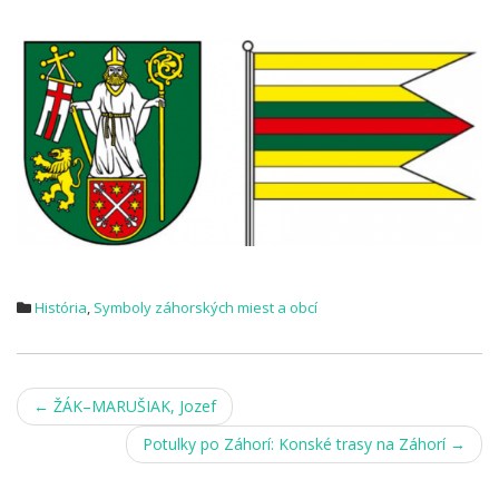
.
História
,
Symboly záhorských miest a obcí
Post
←
ŽÁK–MARUŠIAK, Jozef
navigation
Potulky po Záhorí: Konské trasy na Záhorí
→