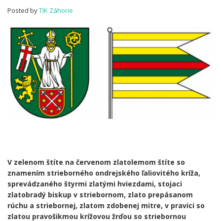
obcí:
Posted by
TIK Záhorie
Borinka
V zelenom štíte na červenom zlatolemom štíte so
znamením strieborného ondrejského ľaliovitého kríža,
sprevádzaného štyrmi zlatými hviezdami, stojaci
zlatobradý biskup v striebornom, zlato prepásanom
rúchu a striebornej, zlatom zdobenej mitre, v pravici so
zlatou pravošikmou krížovou žrďou so striebornou