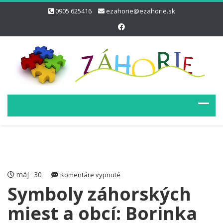
0905 625416
ezahorie@ezahorie.sk
máj
30
na
Komentáre vypnuté
Symboly
Symboly záhorských
záhorských
miest a obcí: Borinka
miest
a