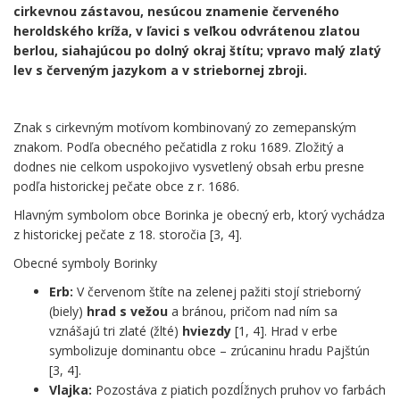
cirkevnou zástavou, nesúcou znamenie červeného
heroldského kríža, v ľavici s veľkou odvrátenou zlatou
berlou, siahajúcou po dolný okraj štítu; vpravo malý zlatý
lev s červeným jazykom a v striebornej zbroji.
.
Znak s cirkevným motívom kombinovaný zo zemepanským
znakom. Podľa obecného pečatidla z roku 1689. Zložitý a
dodnes nie celkom uspokojivo vysvetlený obsah erbu presne
podľa historickej pečate obce z r. 1686.
Hlavným symbolom obce Borinka je obecný erb, ktorý vychádza
z historickej pečate z 18. storočia [3, 4].
Obecné symboly Borinky
Erb:
V červenom štíte na zelenej pažiti stojí strieborný
(biely)
hrad s vežou
a bránou, pričom nad ním sa
vznášajú tri zlaté (žlté)
hviezdy
[1, 4]. Hrad v erbe
symbolizuje dominantu obce – zrúcaninu hradu Pajštún
[3, 4].
Vlajka:
Pozostáva z piatich pozdĺžnych pruhov vo farbách