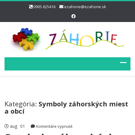
0905 625416
ezahorie@ezahorie.sk
Kategória:
Symboly záhorských miest
a obcí
aug
01
na
Komentáre vypnuté
Symboly