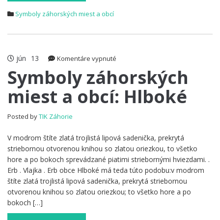
Symboly záhorských miest a obcí
jún
13
na
Komentáre vypnuté
Symboly
Symboly záhorských
záhorských
miest a obcí: Hlboké
miest
a
obcí:
Posted by
TIK Záhorie
Hlboké
V modrom štíte zlatá trojlistá lipová sadenička, prekrytá
striebornou otvorenou knihou so zlatou oriezkou, to všetko
hore a po bokoch sprevádzané piatimi striebornými hviezdami. .
Erb . Vlajka . Erb obce Hlboké má teda túto podobu:v modrom
štíte zlatá trojlistá lipová sadenička, prekrytá striebornou
otvorenou knihou so zlatou oriezkou; to všetko hore a po
bokoch […]