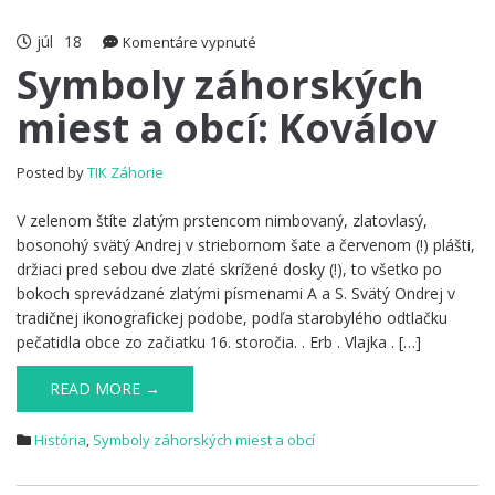
júl
18
na
Komentáre vypnuté
Symboly
Symboly záhorských
záhorských
miest a obcí: Koválov
miest
a
obcí:
Posted by
TIK Záhorie
Koválov
V zelenom štíte zlatým prstencom nimbovaný, zlatovlasý,
bosonohý svätý Andrej v striebornom šate a červenom (!) plášti,
držiaci pred sebou dve zlaté skrížené dosky (!), to všetko po
bokoch sprevádzané zlatými písmenami A a S. Svätý Ondrej v
tradičnej ikonografickej podobe, podľa starobylého odtlačku
pečatidla obce zo začiatku 16. storočia. . Erb . Vlajka . […]
READ MORE →
História
,
Symboly záhorských miest a obcí