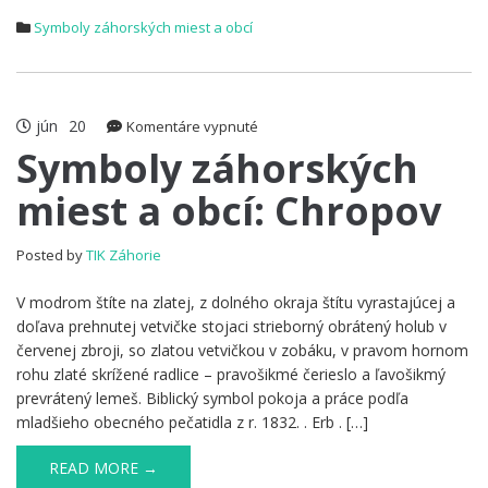
Symboly záhorských miest a obcí
jún
20
na
Komentáre vypnuté
Symboly
Symboly záhorských
záhorských
miest a obcí: Chropov
miest
a
obcí:
Posted by
TIK Záhorie
Chropov
V modrom štíte na zlatej, z dolného okraja štítu vyrastajúcej a
doľava prehnutej vetvičke stojaci strieborný obrátený holub v
červenej zbroji, so zlatou vetvičkou v zobáku, v pravom hornom
rohu zlaté skrížené radlice – pravošikmé čerieslo a ľavošikmý
prevrátený lemeš. Biblický symbol pokoja a práce podľa
mladšieho obecného pečatidla z r. 1832. . Erb . […]
READ MORE →