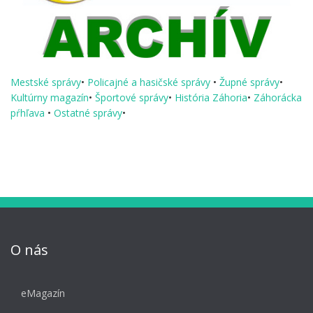
Mestské správy
•
Policajné a hasičské správy
•
Župné správy
•
Kultúrny magazín
•
Športové správy
•
História Záhoria
•
Záhorácka
pŕhľava
•
Ostatné správy
•
O nás
eMagazín