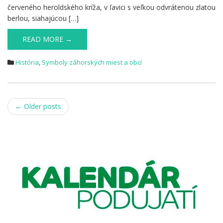
červeného heroldského kríža, v ľavici s veľkou odvrátenou zlatou
berlou, siahajúcou […]
READ MORE →
História
,
Symboly záhorských miest a obcí
Post
←
Older posts
navigation