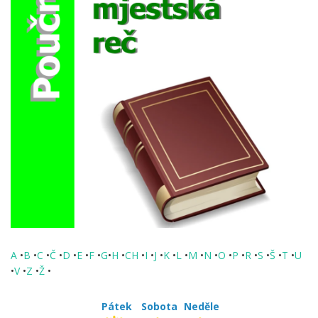
A
•
B
•
C
•
Č
•
D
•
E
•
F
•
G
•
H
•
CH
•
I
•
J
•
K
•
L
•
M
•
N
•
O
•
P
•
R
•
S
•
Š
•
T
•
U
•
V
•
Z
•
Ž
•
Pátek
Sobota
Neděle