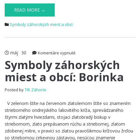
READ MORE →
Symboly záhorských miest a obcí
máj
30
na
Komentáre vypnuté
Symboly
Symboly záhorských
záhorských
miest a obcí: Borinka
miest
a
obcí:
Posted by
TIK Záhorie
Borinka
V zelenom štíte na červenom zlatolemom štíte so znamením
strieborného ondrejského ľaliovitého kríža, sprevádzaného
štyrmi zlatými hviezdami, stojaci zlatobradý biskup v
striebornom, zlato prepásanom rúchu a striebornej, zlatom
zdobenej mitre, v pravici so zlatou pravošikmou krížovou žrďou
so striebornou cirkevnou zástavou, nesúcou znamenie