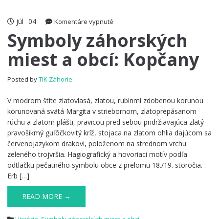
júl
04
na
Komentáre vypnuté
Symboly
Symboly záhorských
záhorských
miest a obcí: Kopčany
miest
a
obcí:
Posted by
TIK Záhorie
Kopčany
V modrom štíte zlatovlasá, zlatou, rubínmi zdobenou korunou
korunovaná svätá Margita v striebornom, zlatoprepásanom
rúchu a zlatom plášti, pravicou pred sebou pridržiavajúca zlatý
pravošikmý guľôčkovitý kríž, stojaca na zlatom ohlia dajúcom sa
červenojazykom drakovi, položenom na strednom vrchu
zeleného trojvršia. Hagiografický a hovoriaci motív podľa
odtlačku pečatného symbolu obce z prelomu 18./19. storočia. .
Erb […]
READ MORE →