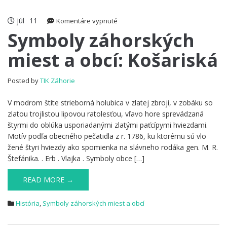
júl
11
na
Komentáre vypnuté
Symboly
Symboly záhorských
záhorských
miest a obcí: Košariská
miest
a
obcí:
Posted by
TIK Záhorie
Košariská
V modrom štíte strieborná holubica v zlatej zbroji, v zobáku so
zlatou trojlistou lipovou ratolesťou, vľavo hore sprevádzaná
štyrmi do oblúka usporiadanými zlatými paťcípymi hviezdami.
Motív podľa obecného pečatidla z r. 1786, ku ktorému sú vlo
žené štyri hviezdy ako spomienka na slávneho rodáka gen. M. R.
Štefánika. . Erb . Vlajka . Symboly obce […]
READ MORE →
História
,
Symboly záhorských miest a obcí