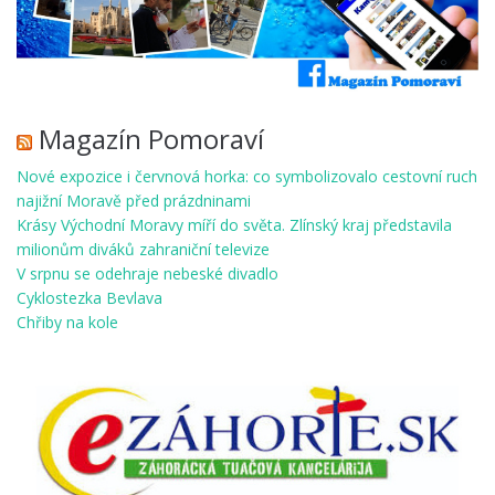
Magazín Pomoraví
Nové expozice i červnová horka: co symbolizovalo cestovní ruch
najižní Moravě před prázdninami
Krásy Východní Moravy míří do světa. Zlínský kraj představila
milionům diváků zahraniční televize
V srpnu se odehraje nebeské divadlo
Cyklostezka Bevlava
Chřiby na kole