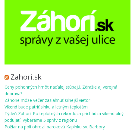
Zahori.sk
Ceny pohonných hmôt naďalej stúpajú. Zdražie aj verejná
doprava?
Záhorie môže večer zasiahnuť silnejší vietor
Víkend bude patriť slnku a letným teplotám
Týdeň Záhorí: Po teplotných rekordoch prichádza víkend plný
podujatí. Vyberáme 5 správ z regiónu
Požiar na poli ohrozil barokovú Kaplnku sv. Barbory