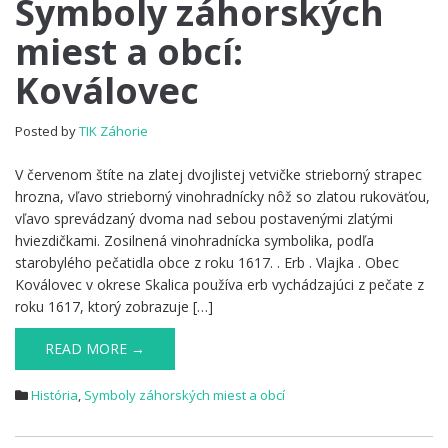
Symboly záhorských
záhorských
miest a obcí:
miest
a
Koválovec
obcí:
Koválovec
Posted by
TIK Záhorie
V červenom štíte na zlatej dvojlistej vetvičke strieborný strapec
hrozna, vľavo strieborný vinohradnícky nôž so zlatou rukoväťou,
vľavo sprevádzaný dvoma nad sebou postavenými zlatými
hviezdičkami. Zosilnená vinohradnícka symbolika, podľa
starobylého pečatidla obce z roku 1617. . Erb . Vlajka . Obec
Koválovec v okrese Skalica používa erb vychádzajúci z pečate z
roku 1617, ktorý zobrazuje […]
READ MORE →
História
,
Symboly záhorských miest a obcí