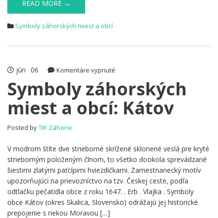
READ MORE →
Symboly záhorských miest a obcí
jún
06
na
Komentáre vypnuté
Symboly
Symboly záhorských
záhorských
miest a obcí: Kátov
miest
a
obcí:
Posted by
TIK Záhorie
Kátov
V modrom štíte dve strieborné skrížené sklonené veslá pre kryté
strieborným položeným člnom, to všetko dookola sprevádzané
šiestimi zlatými päťcípimi hviezdičkami. Zamestnanecký motív
upozorňujúci na prievozníctvo na tzv. Českej ceste, podľa
odtlačku pečatidla obce z roku 1647. . Erb . Vlajka . Symboly
obce Kátov (okres Skalica, Slovensko) odrážajú jej historické
prepojenie s riekou Moravou […]