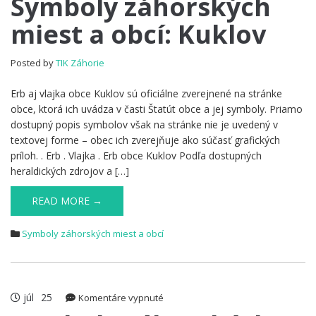
Symboly záhorských
záhorských
miest a obcí: Kuklov
miest
a
obcí:
Posted by
TIK Záhorie
Kuklov
Erb aj vlajka obce Kuklov sú oficiálne zverejnené na stránke
obce, ktorá ich uvádza v časti Štatút obce a jej symboly. Priamo
dostupný popis symbolov však na stránke nie je uvedený v
textovej forme – obec ich zverejňuje ako súčasť grafických
príloh. . Erb . Vlajka . Erb obce Kuklov Podľa dostupných
heraldických zdrojov a […]
READ MORE →
Symboly záhorských miest a obcí
júl
25
na
Komentáre vypnuté
Symboly