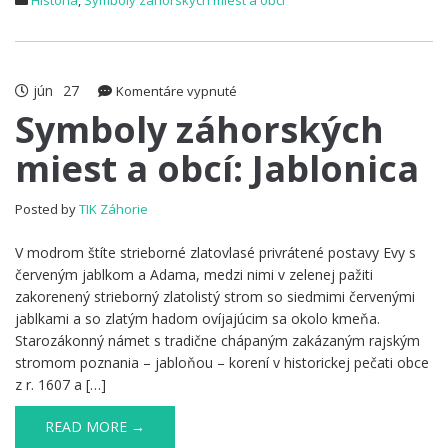
História
,
Symboly záhorských miest a obcí
jún
27
na
Komentáre vypnuté
Symboly
Symboly záhorských
záhorských
miest a obcí: Jablonica
miest
a
obcí:
Posted by
TIK Záhorie
Jablonica
V modrom štíte strieborné zlatovlasé privrátené postavy Evy s
červeným jablkom a Adama, medzi nimi v zelenej pažiti
zakorenený strieborný zlatolistý strom so siedmimi červenými
jablkami a so zlatým hadom ovíjajúcim sa okolo kmeňa.
Starozákonný námet s tradične chápaným zakázaným rajským
stromom poznania – jabloňou – korení v historickej pečati obce
z r. 1607 a […]
READ MORE →