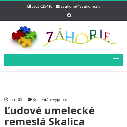
0905 625416
ezahorie@ezahorie.sk
jún
03
na
Komentáre vypnuté
Ľudové
Ľudové umelecké
umelecké
remeslá Skalica
remeslá
Skalica