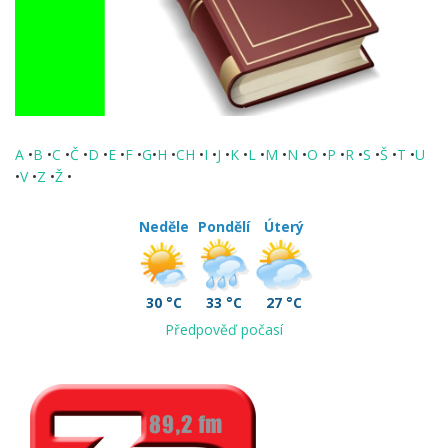
A
•
B
•
C
•
Č
•
D
•
E
•
F
•
G
•
H
•
CH
•
I
•
J
•
K
•
L
•
M
•
N
•
O
•
P
•
R
•
S
•
Š
•
T
•
U
•
V
•
Z
•
Ž
•
Neděle
Pondělí
Úterý
30 °C
33 °C
27 °C
Předpověď počasí