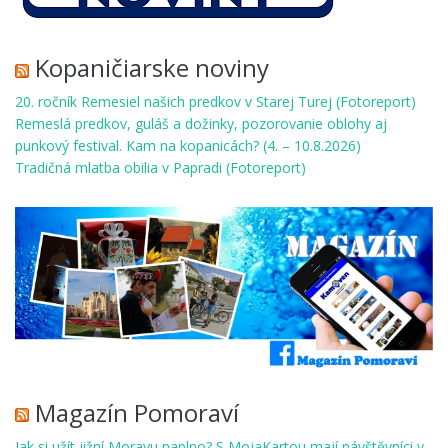
Kopaničiarske noviny
20. ročník Remesiel našich predkov v Starej Turej (Fotoreport)
Remeslá predkov, guláš a dožinky, pozorovanie oblohy aj
punkový festival. Kam na kopanicách? (4. – 10.8.2026)
Tradičná mlatba obilia v Papradi (Fotoreport)
Magazín Pomoraví
Jak si užít jižní Moravu naplno? S MojaKartou mají návštěvníci v