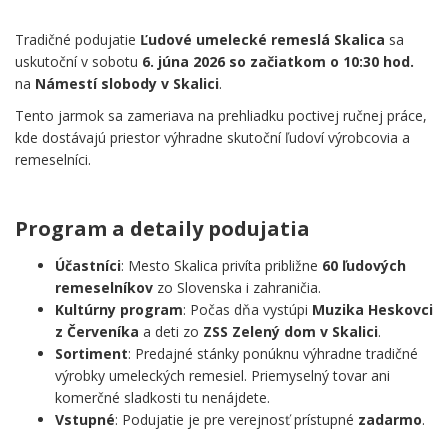
Tradičné podujatie
Ľudové umelecké remeslá Skalica
sa
uskutoční v sobotu
6. júna 2026 so začiatkom o 10:30 hod.
na
Námestí slobody v Skalici
.
Tento jarmok sa zameriava na prehliadku poctivej ručnej práce,
kde dostávajú priestor výhradne skutoční ľudoví výrobcovia a
remeselníci.
.
Program a detaily podujatia
Účastníci
: Mesto Skalica privíta približne
60 ľudových
remeselníkov
zo Slovenska i zahraničia.
Kultúrny program
: Počas dňa vystúpi
Muzika Heskovci
z Červeníka
a deti zo
ZSS Zelený dom v Skalici
.
Sortiment
: Predajné stánky ponúknu výhradne tradičné
výrobky umeleckých remesiel. Priemyselný tovar ani
komerčné sladkosti tu nenájdete.
Vstupné
: Podujatie je pre verejnosť prístupné
zadarmo
.