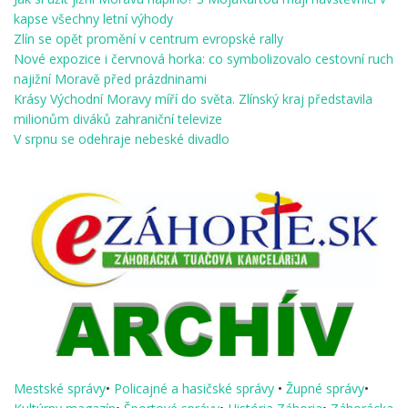
kapse všechny letní výhody
Zlín se opět promění v centrum evropské rally
Nové expozice i červnová horka: co symbolizovalo cestovní ruch
najižní Moravě před prázdninami
Krásy Východní Moravy míří do světa. Zlínský kraj představila
milionům diváků zahraniční televize
V srpnu se odehraje nebeské divadlo
Mestské správy
•
Policajné a hasičské správy
•
Župné správy
•