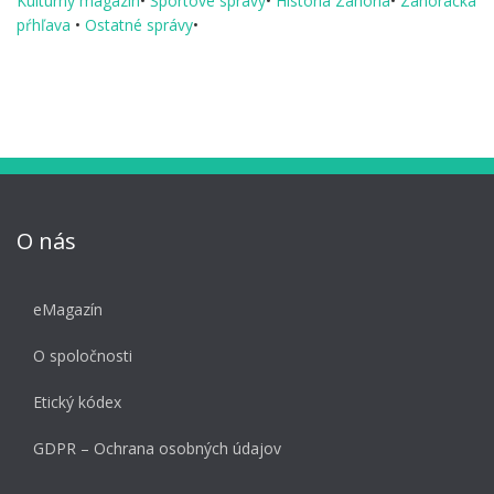
Kultúrny magazín
•
Športové správy
•
História Záhoria
•
Záhorácka
pŕhľava
•
Ostatné správy
•
O nás
eMagazín
O spoločnosti
Etický kódex
GDPR – Ochrana osobných údajov