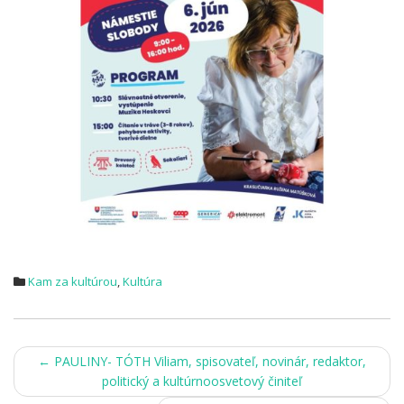
Kam za kultúrou
,
Kultúra
Post
←
PAULINY- TÓTH Viliam, spisovateľ, novinár, redaktor,
politický a kultúrnoosvetový činiteľ
navigation