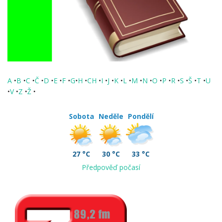
A
•
B
•
C
•
Č
•
D
•
E
•
F
•
G
•
H
•
CH
•
I
•
J
•
K
•
L
•
M
•
N
•
O
•
P
•
R
•
S
•
Š
•
T
•
U
•
V
•
Z
•
Ž
•
Sobota
Neděle
Pondělí
27 °C
30 °C
33 °C
Předpověď počasí