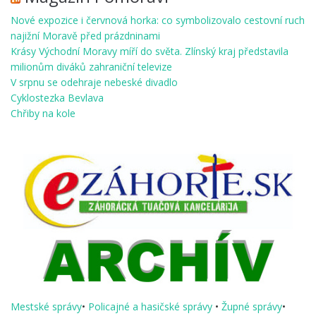
Nové expozice i červnová horka: co symbolizovalo cestovní ruch
najižní Moravě před prázdninami
Krásy Východní Moravy míří do světa. Zlínský kraj představila
milionům diváků zahraniční televize
V srpnu se odehraje nebeské divadlo
Cyklostezka Bevlava
Chřiby na kole
Mestské správy
•
Policajné a hasičské správy
•
Župné správy
•