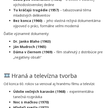
východoslovenskej dedine
Tu kráčajú tragédie (1957)
– tabuizovaná téma
mladistvých delikventov
Bez konca (1960)
– jeho vlastná režijná dokumentárna
výpoveď o práci, formálne veľmi moderná
Ďalšie významné dokumenty:
Dr. Janko Blaho (1963)
Ján Mudroch (1965)
Dáma v čiernom (1969)
– film stiahnutý z distribúcie pre
„negatívny obsah“
.
Hraná a televízna tvorba
Od konca 60. rokov sa venoval aj hranému filmu a televízii:
Údolie večných karaván (1968)
– experimentálna
tanečná rozprávka
Noc s mačkou (1970)
Hľadači svetla (1971)