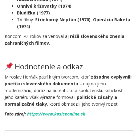
Ohnivé križovatky (1974)
Bludička (1977)
TV filmy:
Strieborný Neptún (1970)
,
Operácia Raketa
(1974)
Koncom 70. rokov sa venoval aj
réžii slovenského znenia
zahraničných filmov
.
.
Hodnotenie a odkaz
Miroslav Horňák patrí k tým tvorcom, ktorí
zásadne ovplyvnili
poetiku slovenského dokumentu
– najmä jeho
modernizáciu, dôraz na autenticitu a spoločenskú kritickosť.
Jeho kariéru však výrazne formovali
politické zásahy a
normalizačné tlaky
, ktoré obmedzili jeho tvorivý rozlet.
Foto zdroj:
https://www.kosiceonline.sk
.