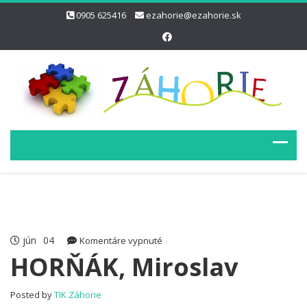
0905 625416
ezahorie@ezahorie.sk
jún
04
na
Komentáre vypnuté
HORŇÁK,
HORŇÁK, Miroslav
Miroslav
Posted by
TIK Záhorie