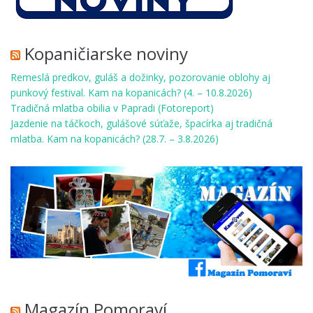
Kopaničiarske noviny
Remeslá predkov, guláš a dožinky, pozorovanie oblohy aj
punkový festival. Kam na kopanicách? (4. – 10.8.2026)
Tradičná mlatba obilia v Papradi (Fotoreport)
Jazdenie na táčkoch, gulášové súťaže, špacírka aj tradičná
mlatba. Kam na kopanicách? (28.7. – 3.8.2026)
Magazín Pomoraví