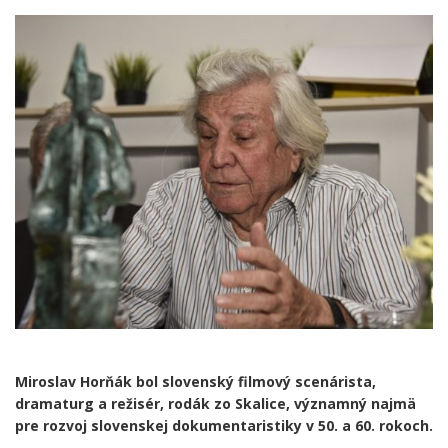
Miroslav Horňák bol slovenský filmový scenárista,
dramaturg a režisér, rodák zo Skalice, významný najmä
pre rozvoj slovenskej dokumentaristiky v 50. a 60. rokoch.