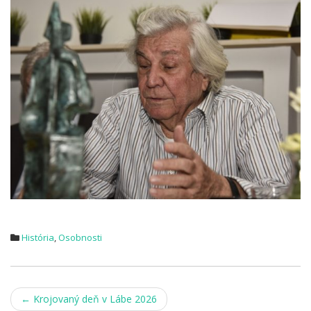
História
,
Osobnosti
Post
←
Krojovaný deň v Lábe 2026