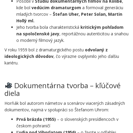
Pôsobil v
Štúdiu dokumentárnych filmov na Kolibe
,
kde bol
vedúcim dramaturgom
a formoval generáciu
mladých tvorcov –
Štefan Uher, Peter Solan, Martin
Hollý ml.
Jeho tvorba bola charakteristická
kritickým pohľadom
na spoločenské javy
, reportážnou autenticitou a snahou
o moderný filmový jazyk.
V roku 1959 bol z dramaturgického postu
odvolaný z
ideologických dôvodov
, čo výrazne ovplyvnilo jeho ďalšiu
kariéru.
.
Dokumentárna tvorba – kľúčové
diela
Horňák bol autorom námetov a scenárov viacerých zásadných
dokumentov, najmä v spolupráci so Štefanom Uhrom:
Prvá brázda (1955)
– o slovenských presídlencoch v
českom pohraničí
Ľudia pod Vihorlatom (1956)
– o živote v odľahlej