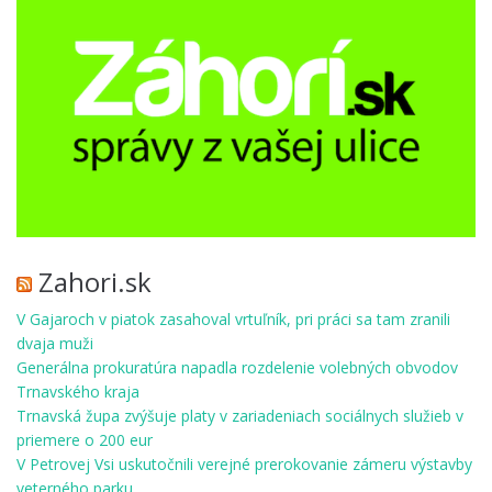
Zahori.sk
V Gajaroch v piatok zasahoval vrtuľník, pri práci sa tam zranili
dvaja muži
Generálna prokuratúra napadla rozdelenie volebných obvodov
Trnavského kraja
Trnavská župa zvýšuje platy v zariadeniach sociálnych služieb v
priemere o 200 eur
V Petrovej Vsi uskutočnili verejné prerokovanie zámeru výstavby
veterného parku