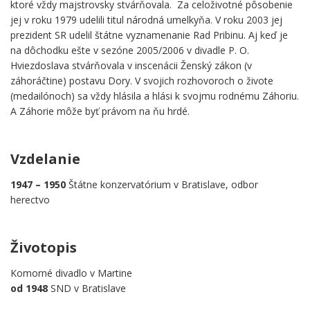
ktoré vždy majstrovsky stvárňovala. Za celoživotné pôsobenie
jej v roku 1979 udelili titul národná umelkyňa. V roku 2003 jej
prezident SR udelil štátne vyznamenanie Rad Pribinu. Aj keď je
na dôchodku ešte v sezóne 2005/2006 v divadle P. O.
Hviezdoslava stvárňovala v inscenácii Ženský zákon (v
záhoráčtine) postavu Dory. V svojich rozhovoroch o živote
(medailónoch) sa vždy hlásila a hlási k svojmu rodnému Záhoriu.
A Záhorie môže byť právom na ňu hrdé.
.
Vzdelanie
1947 – 1950
Štátne konzervatórium v Bratislave, odbor
herectvo
.
Životopis
Komorné divadlo v Martine
od 1948
SND v Bratislave