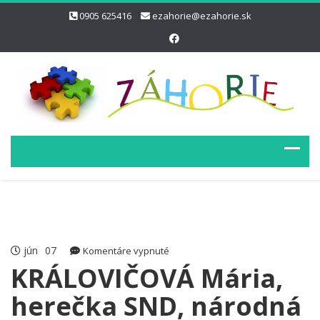
0905 625416
ezahorie@ezahorie.sk
jún
07
na
Komentáre vypnuté
KRÁLOVIČOVÁ
KRÁLOVIČOVÁ Mária,
Mária,
herečka SND, národná
herečka
SND,