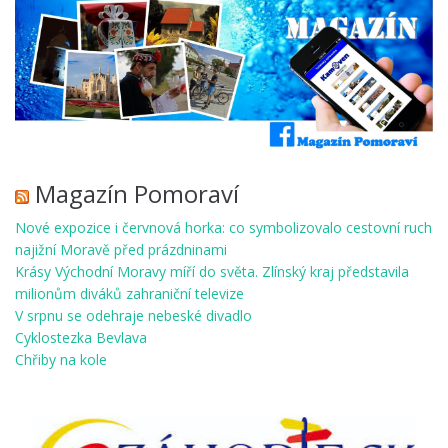
Magazín Pomoraví
Nové expozice i červnová horka: co symbolizovalo cestovní ruch
najižní Moravě před prázdninami
Krásy Východní Moravy míří do světa. Zlínský kraj představila
milionům diváků zahraniční televize
V srpnu se odehraje nebeské divadlo
Cyklostezka Bevlava
Chřiby na kole