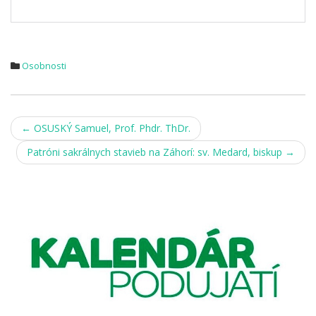
Osobnosti
Post
←
OSUSKÝ Samuel, Prof. Phdr. ThDr.
navigation
Patróni sakrálnych stavieb na Záhorí: sv. Medard, biskup
→