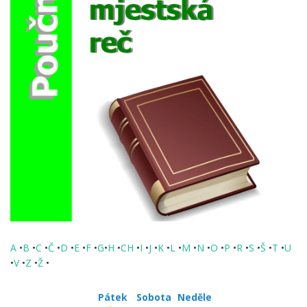
A
•
B
•
C
•
Č
•
D
•
E
•
F
•
G
•
H
•
CH
•
I
•
J
•
K
•
L
•
M
•
N
•
O
•
P
•
R
•
S
•
Š
•
T
•
U
•
V
•
Z
•
Ž
•
Pátek
Sobota
Neděle