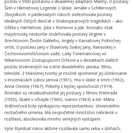
postáv v SND postavou v divadelnej adaptácii Maríny, či postavy
Širín v Hikmetovej Legende o láske, Amálie v Schillerových
Zbojníkoch. V päťdesiatych rokoch stelesňovala postavy
ideálnych čistých dievčat v Shakespearových tragédiách – ako
Ofélia v Hamletove, Júlia v Romeovi a Júlii. Rovnako však
majstrovsky neskoršie stvárňovala postavy Virginie v
Brechtovom Živote Galileiho, Angely v Karvašovej Polnočnej
omši, či postavu Jany v Shawovej Svätej Jany, Ranevskej v
ČechovovomVišňovom sade, Lady Torenrancovej vo
Wiliamsovom Zostupujúcom Orfeovi a v desiatkach ďalších
postáv stvárnených na scéne divadelného javiska, filmu,
televízie. Z televíznej tvorby je možné spomenúť jej účinkovanie
v inscenáciách Ľubov Jarová (1961), Hra o láske a smrti (1962),
Anna Christie (1967), Príbehy z lepšej spoločnosti (1974).
Rovnako sú nezabudnuteľné jej postavy z filmov Priehrada
(1950), Skalní v ofsajde (1960), Ivanov (1963) a iné. Mária
Kráľovičová bola vynikajúcou reprezentantkou slovenského
recitačného umenia. Má nespočetné množstvo nahrávok v
rozhlase, absolvovala mnoho verejných vystúpení.
Vyše štyridsať rokov aktívne rozdávala samu seba v úlohách,