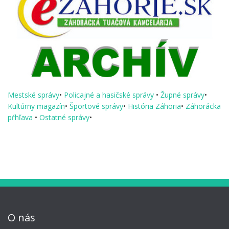
Mestské správy
•
Policajné a hasičské správy
•
Župné správy
•
Kultúrny magazín
•
Športové správy
•
História Záhoria
•
Záhorácka
pŕhľava
•
Ostatné správy
•
O nás