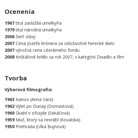
.
Ocenenia
1967
titul zaslúžilá umelkyňa
1979
titul národná umelkyňa
2006
Sieň slávy
2007
Cena Jozefa Krónera za celoživotné herecké dielo
2007
výročná cena Literárneho fondu
2008
Krištáľové krídlo za rok 2007, v kategórii Divadlo a film
.
Tvorba
Výberová filmografia:
1963
Ivanov (Anna Sára)
1962
Výlet po Dunaji (Domastová)
1960
Skalní v ofsajde (Sekáčová)
1959
Muž, ktorý sa nevrátil (Kovalská)
1950
Priehrada (Uľka Bujnová)
.