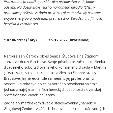
Pracovala ako holička, neskôr ako predavačka v obchode s
odevmi. Na dosky Slovenského národného divadla (SND) v
Bratislave prvýkrát vstúpila pred 70 rokmi a odvtedy oslovuje
svojou energiou a nadšením pre herectvo. Divadelná a filmová
herečka a recitátorka.
.
* 07.06.1927 (Čáry)
…….
† 5.12.2022 (Bratislava)
.
Narodila sa v Čároch, okres Senica. Študovala na Štátnom
konzervatóriu v Bratislave. Svoje pôsobenie začala ako členka
divadelného súboru Slovenského komorného divadla v Martine
(1954-1947). V roku 1948 sa stala členkou činohry SND v
Bratislave. Jej herecké role sa menili s jej profesionálnym
rastom. Za roky svojho celoživotného pôsobenia sa stala
jednou z najvýznamnejších hereckých osobností slovenskej
profesionálnej divadelnej scény.
Začínala v martinskom divadle stelesňovaním „naiviek“ v
Gogoľovej Ženbe – Agáfia Tichonovna, cez repertoár lyrických