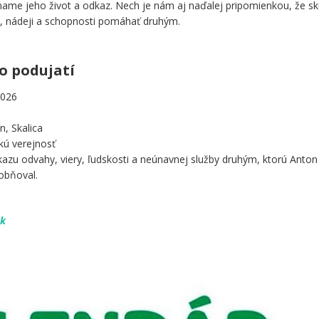
íname jeho život a odkaz. Nech je nám aj naďalej pripomienkou, že s
ti, nádeji a schopnosti pomáhať druhým.
o podujatí
2026
n, Skalica
kú verejnosť
azu odvahy, viery, ľudskosti a neúnavnej služby druhým, ktorú Anton
obňoval.
sk