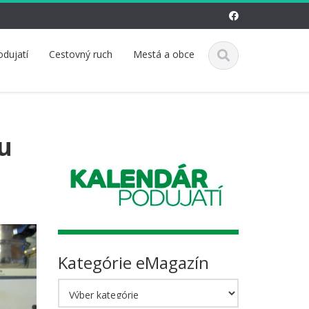
odujatí
Cestovný ruch
Mestá a obce
u
Kategórie eMagazín
Kategórie
eMagazín