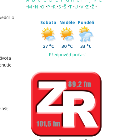
•
M
•
N
•
O
•
P
•
R
•
S
•
Š
•
T
•
U
•
V
•
Z
•
Ž
•
vedčil o
Sobota
Neděle
Pondělí
27 °C
30 °C
33 °C
Předpověď počasí
života
dnutie
lášť