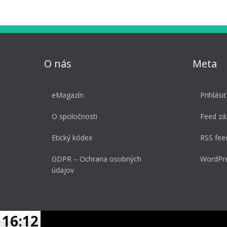
O nás
Meta
eMagazín
Prihlásiť
O spoločnosti
Feed z
Etický kódex
RSS fee
GDPR – Ochrana osobných
WordPre
údajov
16:12
© 2026 Ascent. All rights reserved
|
Ascent by
ZetaMatic