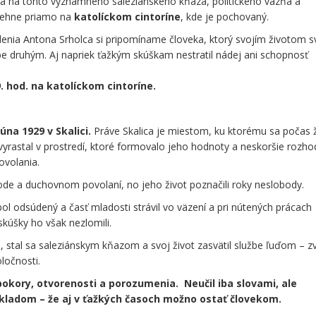
a na tohto významného saleziánskeho kňaza, politického väzňa a
ebehne priamo na
katolíckom cintoríne
, kde je pochovaný.
rodenia Antona Srholca si pripomíname človeka, ktorý svojím životom s
žbe druhým. Aj napriek ťažkým skúškam nestratil nádej ani schopnosť
 hod. na katolíckom cintoríne.
júna 1929 v Skalici.
Práve Skalica je miestom, ku ktorému sa počas 
o a vyrastal v prostredí, ktoré formovalo jeho hodnoty a neskoršie rozho
ovolania.
ode a duchovnom povolaní, no jeho život poznačili roky neslobody.
ol odsúdený a časť mladosti strávil vo väzení a pri nútených prácach
 skúšky ho však nezlomili.
, stal sa saleziánskym kňazom a svoj život zasvätil službe ľuďom – zv
oločnosti.
pokory, otvorenosti a porozumenia. Neučil iba slovami, ale
ladom – že aj v ťažkých časoch možno ostať človekom.