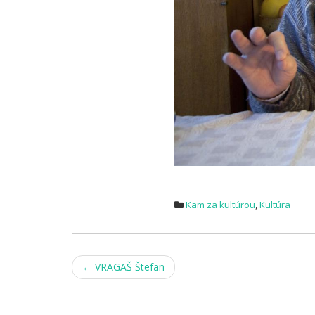
Kam za kultúrou
,
Kultúra
Post
←
VRAGAŠ Štefan
navigation