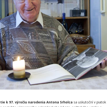
ie k 97. výročiu narodenia Antona Srholca
sa uskutoční v piato