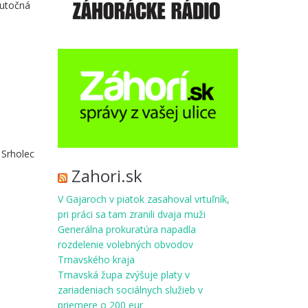
kutočná
 Srholec
Zahori.sk
V Gajaroch v piatok zasahoval vrtuľník,
pri práci sa tam zranili dvaja muži
Generálna prokuratúra napadla
rozdelenie volebných obvodov
Trnavského kraja
Trnavská župa zvýšuje platy v
zariadeniach sociálnych služieb v
priemere o 200 eur