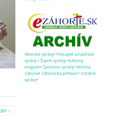
Mestské správy
•
Policajné a hasičské
správy
•
Župné správy
•
Kultúrny
magazín
•
Športové správy
•
História
Záhoria
•
Záhorácka pŕhľava
•
Ostatné
správy
•
ágia
→