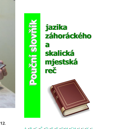
k
12.
A
•
B
•
C
•
Č
•
D
•
E
•
F
•
G
•
H
•
CH
•
I
•
J
•
K
•
L