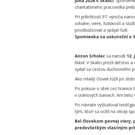
júna 2026 v Skalici
. Spomienk
charitatívneho pracovníka pr
Pri príležitosti 97. výročia na
odvahe, viere, ľudskosti a slu
povzbudzovať a spájať ľudí.
Spomienka sa uskutoční o 9.
.
Anton Srholec
sa narodil
12. 
hlásil. V Skalici prežil detstv
vydať sa cestou duchovného p
Ako mladý človek túžil po slob
Po pokuse o útek cez hranice b
v uránových baniach. Ani tieto
Po návrate vyštudoval teológiu
tým, ktorí sa ocitli na okraji sp
Bol človekom pevnej viery, 
predovšetkým vlastným prík