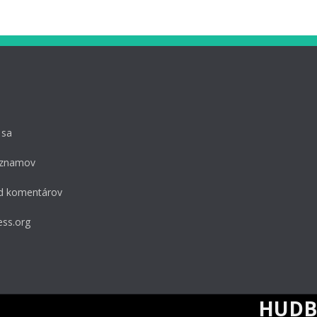
 sa
áznamov
d komentárov
ss.org
HUDBA V MEST