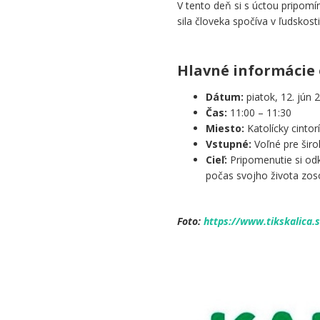
V tento deň si s úctou pripom
sila človeka spočíva v ľudskos
,
Hlavné informácie 
Dátum:
piatok, 12. jún 
Čas:
11:00 – 11:30
Miesto:
Katolícky cintorí
Vstupné:
Voľné pre širo
Cieľ:
Pripomenutie si odk
počas svojho života zos
.
Foto:
https://www.tikskalica.