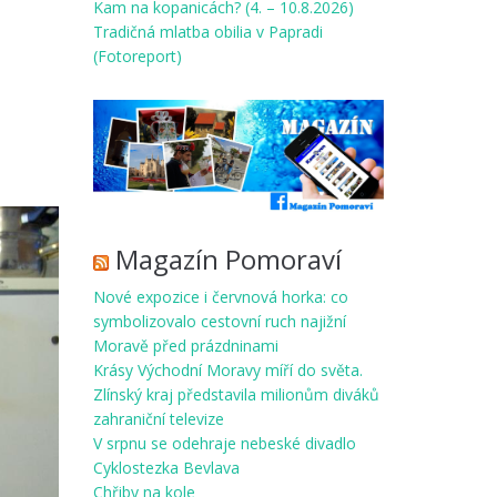
Kam na kopanicách? (4. – 10.8.2026)
Tradičná mlatba obilia v Papradi
(Fotoreport)
Magazín Pomoraví
Nové expozice i červnová horka: co
symbolizovalo cestovní ruch najižní
Moravě před prázdninami
Krásy Východní Moravy míří do světa.
Zlínský kraj představila milionům diváků
zahraniční televize
V srpnu se odehraje nebeské divadlo
Cyklostezka Bevlava
Chřiby na kole