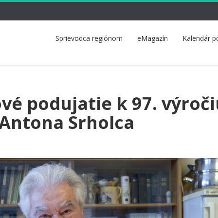
Sprievodca regiónom
eMagazín
Kalendár p
é podujatie k 97. výroči
Antona Srholca