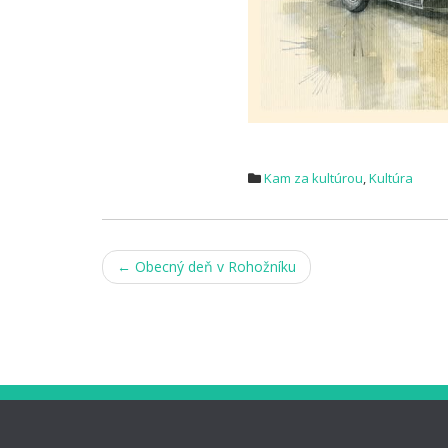
Kam za kultúrou
,
Kultúra
Post
←
Obecný deň v Rohožníku
navigation