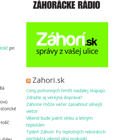
Holíč
pri
Zahori.sk
dlá
Ceny pohonných hmôt naďalej stúpajú.
Zdražie aj verejná doprava?
dovú
Záhorie môže večer zasiahnuť silnejší
storické
vietor
Víkend bude patriť slnku a letným
Holíč.
teplotám
Týdeň Záhorí: Po teplotných rekordoch
prichádza víkend plný podujatí.
 ďalej