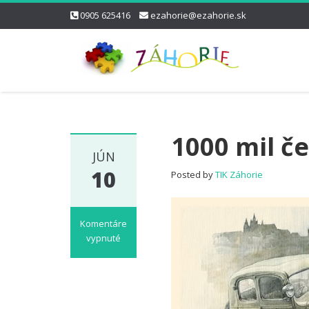
0905 625416
ezahorie@ezahorie.sk
1000 mil č
JÚN
10
Posted by
TIK Záhorie
Komentáre
vypnuté
na
1000
mil
československých