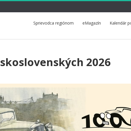
Sprievodca regiónom
eMagazín
Kalendár p
eskoslovenských 2026