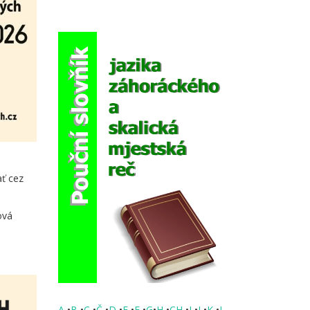
ť cez
ová
A
•
B
•
C
•
Č
•
D
•
E
•
F
•
G
•
H
•
CH
•
I
•
J
•
K
•
L