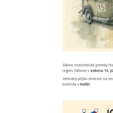
2026
Slávne motoristické preteky his
región Záhorie v
sobotu 13. j
Veterány pôjdu smerom na se
kontrola v
Holiči
.
.