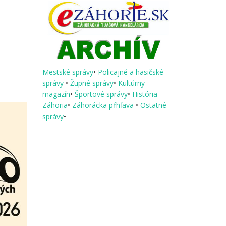
Mestské správy
•
Policajné a hasičské
správy
•
Župné správy
•
Kultúrny
magazín
•
Športové správy
•
História
Záhoria
•
Záhorácka pŕhľava
•
Ostatné
správy
•