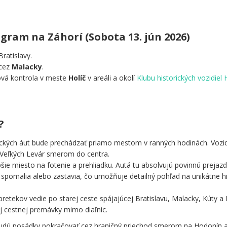
am na Záhorí (Sobota 13. jún 2026)
Bratislavy.
 cez
Malacky
.
vá kontrola v meste
Holíč
v areáli a okolí
Klubu historických vozidiel 
?
ických áut bude prechádzať priamo mestom v ranných hodinách. Vozi
 Veľkých Levár smerom do centra.
šie miesto na fotenie a prehliadku. Autá tu absolvujú povinnú prejaz
u spomalia alebo zastavia, čo umožňuje detailný pohľad na unikátne hi
retekov vedie po starej ceste spájajúcej Bratislavu, Malacky, Kúty a 
ej cestnej premávky mimo diaľnic.
 budú posádky pokračovať cez hraničný priechod smerom na Hodonín a