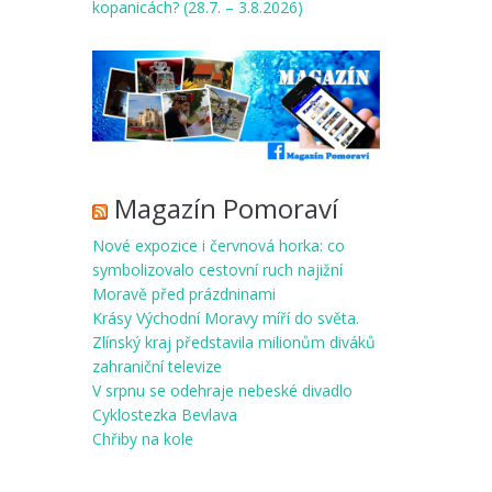
kopanicách? (28.7. – 3.8.2026)
Magazín Pomoraví
Nové expozice i červnová horka: co
symbolizovalo cestovní ruch najižní
Moravě před prázdninami
Krásy Východní Moravy míří do světa.
Zlínský kraj představila milionům diváků
zahraniční televize
V srpnu se odehraje nebeské divadlo
Cyklostezka Bevlava
Chřiby na kole