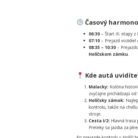
.
Časový harmonogr
06:30
– Štart III. etapy z 
07:10
– Prejazd vozidiel
08:35 – 10:30
– Prejazdo
Holíčskom zámku
.
.
Kde autá uvidíte
Malacky:
Kolóna histor
zvyčajne prichádzajú od
Holíčsky zámok:
Najlep
kontrolu, takže na chvíľ
stroje.
Cesta I/2:
Hlavná trasa p
Preteky sa jazdia za pln
Po prejazde kontroly v Holíči