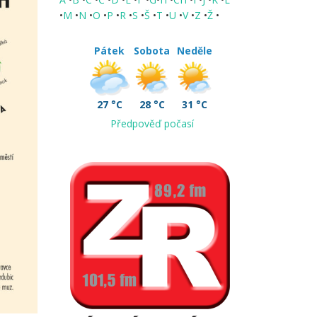
•
M
•
N
•
O
•
P
•
R
•
S
•
Š
•
T
•
U
•
V
•
Z
•
Ž
•
Pátek
Sobota
Neděle
27 °C
28 °C
31 °C
Předpověď počasí