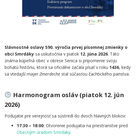
Slávnostné oslavy 590. výročia prvej písomnej zmienky o
obci Smrdáky
sa uskutočnia v piatok
12. júna 2026
. Táto
známa kúpeľná obec v okrese Senica si pripomenie svoju
bohatú históriu, ktorá sa oficiálne začala písať v roku
1436
, kedy
sa vtedajší majer
Zmerdeche
stal súčasťou čachtického panstva.
.
Harmonogram osláv (piatok 12. jún
2026)
Podujatie pre verejnosť sa sústredí do dvoch hlavných blokov:
17:30 – 18:00:
Otvorenie podujatia na priestranstve pred
Obecným úradom Smrdáky
.