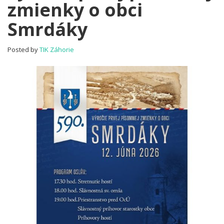
zmienky o obci
prvej
písomnej
Smrdáky
zmienky
o
obci
Posted by
TIK Záhorie
Smrdáky