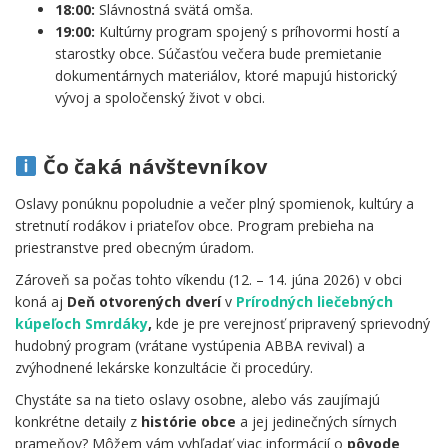
18:00:
Slávnostná svätá omša.
19:00:
Kultúrny program spojený s príhovormi hostí a
starostky obce. Súčasťou večera bude premietanie
dokumentárnych materiálov, ktoré mapujú historický
vývoj a spoločenský život v obci.
.
Čo čaká návštevníkov
Oslavy ponúknu popoludnie a večer plný spomienok, kultúry a
stretnutí rodákov i priateľov obce. Program prebieha na
priestranstve pred obecným úradom.
Zároveň sa počas tohto víkendu (12. – 14. júna 2026) v obci
koná aj
Deň otvorených dverí
v
Prírodných liečebných
kúpeľoch Smrdáky
,
kde je pre verejnosť pripravený sprievodný
hudobný program (vrátane vystúpenia ABBA revival) a
zvýhodnené lekárske konzultácie či procedúry.
Chystáte sa na tieto oslavy osobne, alebo vás zaujímajú
konkrétne detaily z
histórie obce
a jej jedinečných sírnych
prameňov? Môžem vám vyhľadať viac informácií o
pôvode