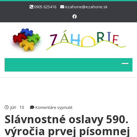
0905 625416
ezahorie@ezahorie.sk
jún
10
na
Komentáre vypnuté
Slávnostné
Slávnostné oslavy 590.
oslavy
výročia prvej písomnej
590.
výročia