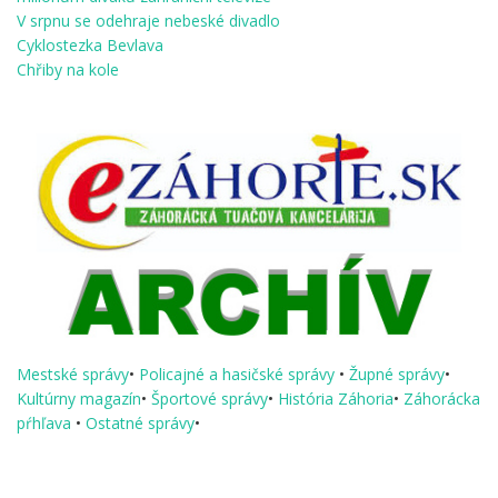
V srpnu se odehraje nebeské divadlo
Cyklostezka Bevlava
Chřiby na kole
Mestské správy
•
Policajné a hasičské správy
•
Župné správy
•
Kultúrny magazín
•
Športové správy
•
História Záhoria
•
Záhorácka
pŕhľava
•
Ostatné správy
•