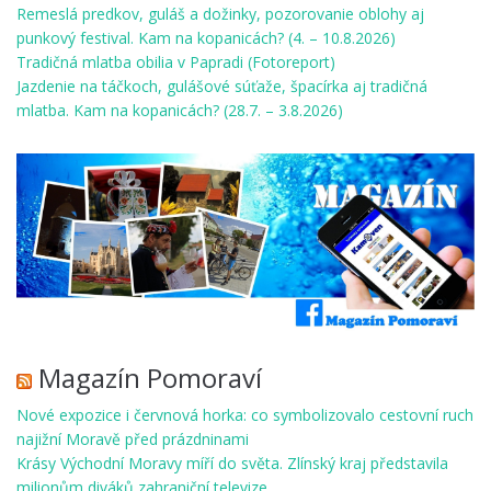
Remeslá predkov, guláš a dožinky, pozorovanie oblohy aj
punkový festival. Kam na kopanicách? (4. – 10.8.2026)
Tradičná mlatba obilia v Papradi (Fotoreport)
Jazdenie na táčkoch, gulášové súťaže, špacírka aj tradičná
mlatba. Kam na kopanicách? (28.7. – 3.8.2026)
Magazín Pomoraví
Nové expozice i červnová horka: co symbolizovalo cestovní ruch
najižní Moravě před prázdninami
Krásy Východní Moravy míří do světa. Zlínský kraj představila
milionům diváků zahraniční televize