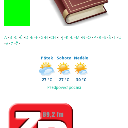
A
•
B
•
C
•
Č
•
D
•
E
•
F
•
G
•
H
•
CH
•
I
•
J
•
K
•
L
•
M
•
N
•
O
•
P
•
R
•
S
•
Š
•
T
•
U
•
V
•
Z
•
Ž
•
Pátek
Sobota
Neděle
27 °C
27 °C
30 °C
Předpověď počasí