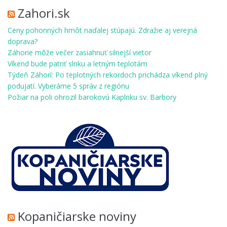
Zahori.sk
Ceny pohonných hmôt naďalej stúpajú. Zdražie aj verejná
doprava?
Záhorie môže večer zasiahnuť silnejší vietor
Víkend bude patriť slnku a letným teplotám
Týdeň Záhorí: Po teplotných rekordoch prichádza víkend plný
podujatí. Vyberáme 5 správ z regiónu
Požiar na poli ohrozil barokovú Kaplnku sv. Barbory
Kopaničiarske noviny