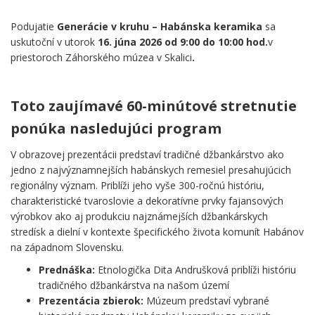
Podujatie
Generácie v kruhu – Habánska keramika
sa
uskutoční v utorok
16. júna 2026 od 9:00 do 10:00 hod.
v
priestoroch Záhorského múzea v Skalici
.
.
Toto zaujímavé 60-minútové stretnutie
ponúka nasledujúci program
V obrazovej prezentácii predstaví tradičné džbankárstvo ako
jedno z najvýznamnejších habánskych remesiel presahujúcich
regionálny význam. Priblíži jeho vyše 300-ročnú históriu,
charakteristické tvaroslovie a dekoratívne prvky fajansových
výrobkov ako aj produkciu najznámejších džbankárskych
stredísk a dielní v kontexte špecifického života komunít Habánov
na západnom Slovensku.
Prednáška:
Etnologička Dita Andrušková priblíži históriu
tradičného džbankárstva na našom území
Prezentácia zbierok:
Múzeum predstaví vybrané