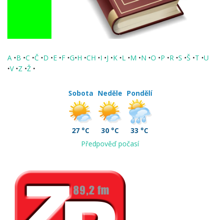
A
•
B
•
C
•
Č
•
D
•
E
•
F
•
G
•
H
•
CH
•
I
•
J
•
K
•
L
•
M
•
N
•
O
•
P
•
R
•
S
•
Š
•
T
•
U
•
V
•
Z
•
Ž
•
Sobota
Neděle
Pondělí
27 °C
30 °C
33 °C
Předpověď počasí