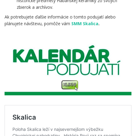
historické predmety Habánskej keramiky zo svojich
zbierok a archívov.
Ak potrebujete ďalšie informácie o tomto podujatí alebo
plánujete návštevu, pomôže vám
SMM Skalica
.
.