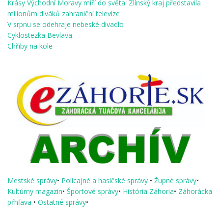
Krásy Východní Moravy míří do světa. Zlínský kraj představila
milionům diváků zahraniční televize
V srpnu se odehraje nebeské divadlo
Cyklostezka Bevlava
Chřiby na kole
Mestské správy
•
Policajné a hasičské správy
•
Župné správy
•
Kultúrny magazín
•
Športové správy
•
História Záhoria
•
Záhorácka
pŕhľava
•
Ostatné správy
•