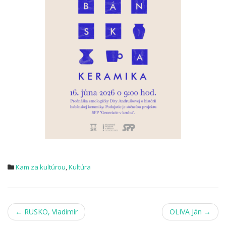
Kam za kultúrou
,
Kultúra
Post
←
RUSKO, Vladimír
OLIVA Ján
→