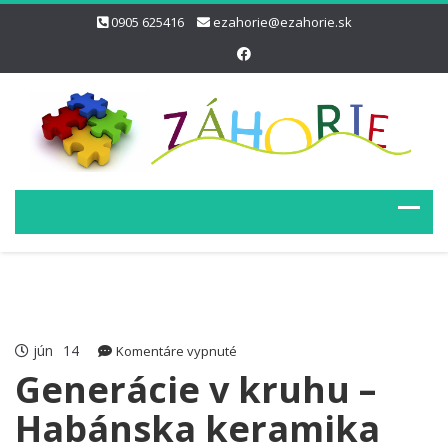
0905 625416
ezahorie@ezahorie.sk
jún
14
na
Komentáre vypnuté
Generácie
Generácie v kruhu –
v
Habánska keramika
kruhu
–