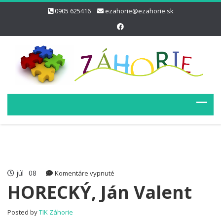
0905 625416
ezahorie@ezahorie.sk
júl
08
na
Komentáre vypnuté
HORECKÝ,
HORECKÝ, Ján Valent
Ján
Valent
Posted by
TIK Záhorie