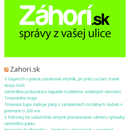
Zahori.sk
V Gajaroch v piatok zasahoval vrtuľník, pri práci sa tam zranili
dvaja muži
Generálna prokuratúra napadla rozdelenie volebných obvodov
Trnavského kraja
Trnavská župa zvýšuje platy v zariadeniach sociálnych služieb v
priemere o 200 eur
V Petrovej Vsi uskutočnili verejné prerokovanie zámeru výstavby
veterného parku
Priecestie Radlinského – Pezinská v Malackách v pondelok