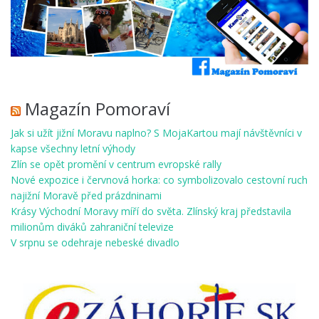
Magazín Pomoraví
Jak si užít jižní Moravu naplno? S MojaKartou mají návštěvníci v
kapse všechny letní výhody
Zlín se opět promění v centrum evropské rally
Nové expozice i červnová horka: co symbolizovalo cestovní ruch
najižní Moravě před prázdninami
Krásy Východní Moravy míří do světa. Zlínský kraj představila
milionům diváků zahraniční televize
V srpnu se odehraje nebeské divadlo