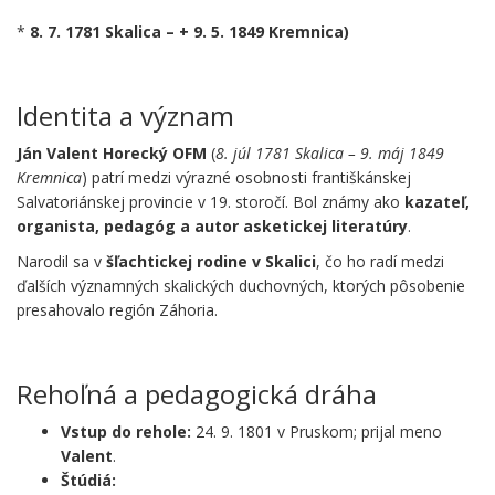
*
8. 7. 1781 Skalica – +
9. 5. 1849 Kremnica)
.
Identita a význam
Ján Valent Horecký OFM
(
8. júl 1781 Skalica – 9. máj 1849
Kremnica
) patrí medzi výrazné osobnosti františkánskej
Salvatoriánskej provincie v 19. storočí. Bol známy ako
kazateľ,
organista, pedagóg a autor asketickej literatúry
.
Narodil sa v
šľachtickej rodine v Skalici
, čo ho radí medzi
ďalších významných skalických duchovných, ktorých pôsobenie
presahovalo región Záhoria.
.
Rehoľná a pedagogická dráha
Vstup do rehole:
24. 9. 1801 v Pruskom; prijal meno
Valent
.
Štúdiá: