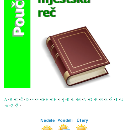
A
•
B
•
C
•
Č
•
D
•
E
•
F
•
G
•
H
•
CH
•
I
•
J
•
K
•
L
•
M
•
N
•
O
•
P
•
R
•
S
•
Š
•
T
•
U
•
V
•
Z
•
Ž
•
Neděle
Pondělí
Úterý