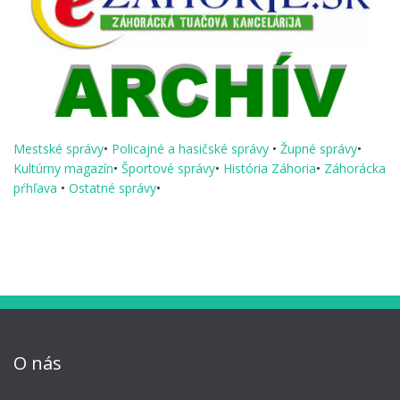
Mestské správy
•
Policajné a hasičské správy
•
Župné správy
•
Kultúrny magazín
•
Športové správy
•
História Záhoria
•
Záhorácka
pŕhľava
•
Ostatné správy
•
O nás