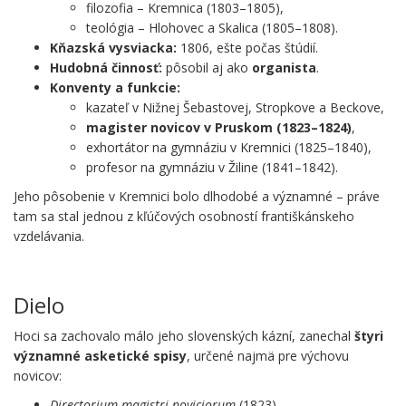
filozofia – Kremnica (1803–1805),
teológia – Hlohovec a Skalica (1805–1808).
Kňazská vysviacka:
1806, ešte počas štúdií.
Hudobná činnosť:
pôsobil aj ako
organista
.
Konventy a funkcie:
kazateľ v Nižnej Šebastovej, Stropkove a Beckove,
magister novicov v Pruskom (1823–1824)
,
exhortátor na gymnáziu v Kremnici (1825–1840),
profesor na gymnáziu v Žiline (1841–1842).
Jeho pôsobenie v Kremnici bolo dlhodobé a významné – práve
tam sa stal jednou z kľúčových osobností františkánskeho
vzdelávania.
.
Dielo
Hoci sa zachovalo málo jeho slovenských kázní, zanechal
štyri
významné asketické spisy
, určené najmä pre výchovu
novicov:
Directorium magistri noviciorum
(1823)