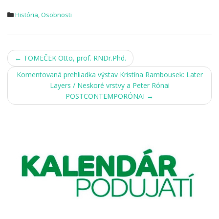
História
,
Osobnosti
Post
←
TOMEČEK Otto, prof. RNDr.Phd.
navigation
Komentovaná prehliadka výstav Kristína Rambousek: Later
Layers / Neskoré vrstvy a Peter Rónai
POSTCONTEMPORÓNAI
→