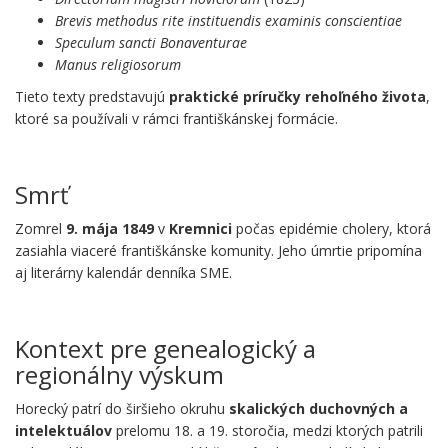
Brevis methodus rite instituendis examinis conscientiae
Speculum sancti Bonaventurae
Manus religiosorum
Tieto texty predstavujú
praktické príručky rehoľného života
,
ktoré sa používali v rámci františkánskej formácie.
.
Smrť
Zomrel
9. mája 1849
v
Kremnici
počas epidémie cholery, ktorá
zasiahla viaceré františkánske komunity. Jeho úmrtie pripomína
aj literárny kalendár denníka SME.
.
Kontext pre genealogický a
regionálny výskum
Horecký patrí do širšieho okruhu
skalických duchovných a
intelektuálov
prelomu 18. a 19. storočia, medzi ktorých patrili