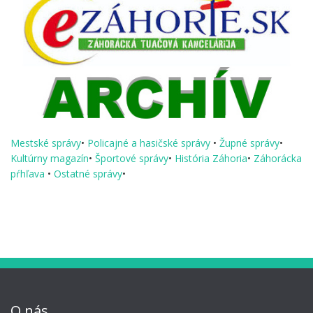
Mestské správy
•
Policajné a hasičské správy
•
Župné správy
•
Kultúrny magazín
•
Športové správy
•
História Záhoria
•
Záhorácka
pŕhľava
•
Ostatné správy
•
O nás