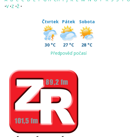
•
V
•
Z
•
Ž
•
Čtvrtek
Pátek
Sobota
30 °C
27 °C
28 °C
Předpověď počasí