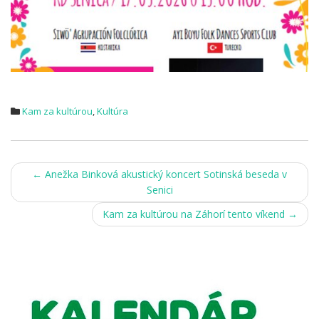
Kam za kultúrou
,
Kultúra
Post
←
Anežka Binková akustický koncert Sotinská beseda v
Senici
navigation
Kam za kultúrou na Záhorí tento víkend
→