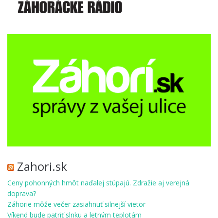
Zahori.sk
Ceny pohonných hmôt naďalej stúpajú. Zdražie aj verejná
doprava?
Záhorie môže večer zasiahnuť silnejší vietor
Víkend bude patriť slnku a letným teplotám