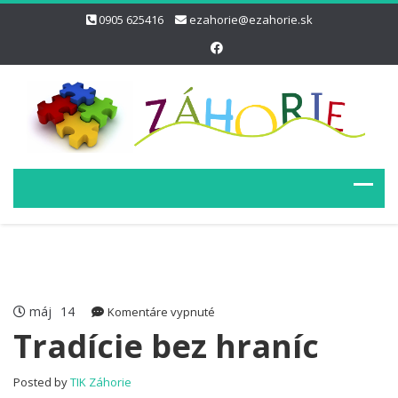
0905 625416
ezahorie@ezahorie.sk
máj
14
na
Komentáre vypnuté
Tradície
Tradície bez hraníc
bez
hraníc
Posted by
TIK Záhorie