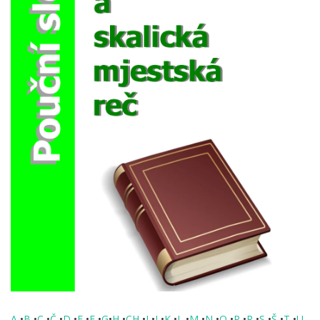
A
•
B
•
C
•
Č
•
D
•
E
•
F
•
G
•
H
•
CH
•
I
•
J
•
K
•
L
•
M
•
N
•
O
•
P
•
R
•
S
•
Š
•
T
•
U