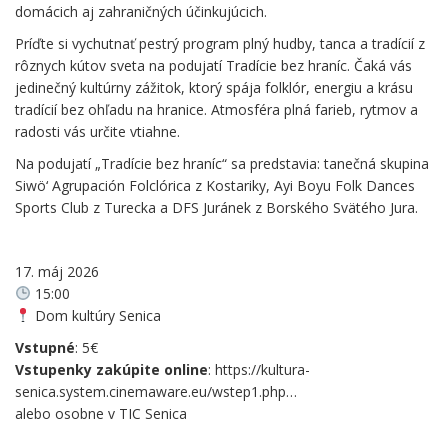
domácich aj zahraničných účinkujúcich.
Príďte si vychutnať pestrý program plný hudby, tanca a tradícií z
rôznych kútov sveta na podujatí Tradície bez hraníc. Čaká vás
jedinečný kultúrny zážitok, ktorý spája folklór, energiu a krásu
tradícií bez ohľadu na hranice. Atmosféra plná farieb, rytmov a
radosti vás určite vtiahne.
Na podujatí „Tradície bez hraníc“ sa predstavia: tanečná skupina
Siwö‘ Agrupación Folclórica z Kostariky, Ayi Boyu Folk Dances
Sports Club z Turecka a DFS Juránek z Borského Svätého Jura.
.
17. máj 2026
15:00
Dom kultúry Senica
Vstupné
: 5€
Vstupenky zakúpite online
: https://kultura-
senica.system.cinemaware.eu/wstep1.php…
alebo osobne v TIC Senica