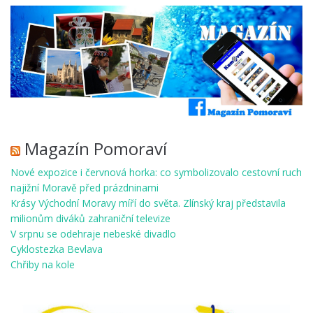
Magazín Pomoraví
Nové expozice i červnová horka: co symbolizovalo cestovní ruch
najižní Moravě před prázdninami
Krásy Východní Moravy míří do světa. Zlínský kraj představila
milionům diváků zahraniční televize
V srpnu se odehraje nebeské divadlo
Cyklostezka Bevlava
Chřiby na kole