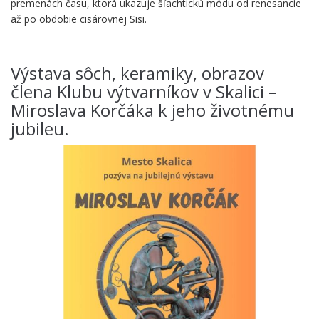
premenách času, ktorá ukazuje šľachtickú módu od renesancie
až po obdobie cisárovnej Sisi.
.
Výstava sôch, keramiky, obrazov
člena Klubu výtvarníkov v Skalici –
Miroslava Korčáka k jeho životnému
jubileu.