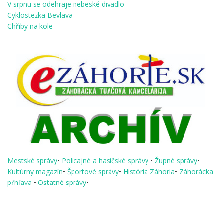
V srpnu se odehraje nebeské divadlo
Cyklostezka Bevlava
Chřiby na kole
Mestské správy
•
Policajné a hasičské správy
•
Župné správy
•
Kultúrny magazín
•
Športové správy
•
História Záhoria
•
Záhorácka
pŕhľava
•
Ostatné správy
•