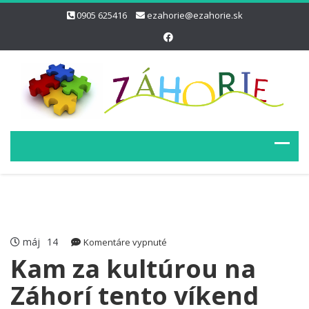
0905 625416
ezahorie@ezahorie.sk
máj
14
na
Komentáre vypnuté
Kam
Kam za kultúrou na
za
Záhorí tento víkend
kultúrou
na