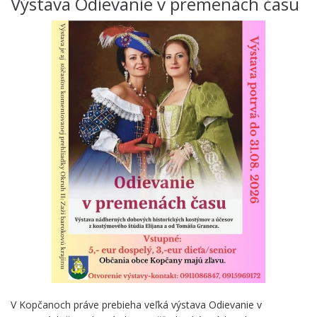
Výstava Odievanie v premenách času
V Kopčanoch práve prebieha veľká výstava Odievanie v