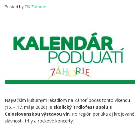
Záhorí
Posted by
TIK Záhorie
tento
víkend
Najväčším kultúrnym lákadlom na Záhorí počas tohto víkendu
(16. – 17. mája 2026) je
skalický Trdlofest spolu s
Celoslovenskou výstavou vín
, no región ponúka aj krojované
slávnosti, trhy a rockové koncerty.
.