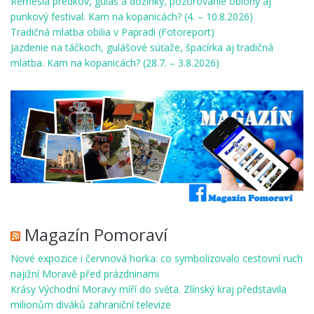
Remeslá predkov, guláš a dožinky, pozorovanie oblohy aj
punkový festival. Kam na kopanicách? (4. – 10.8.2026)
Tradičná mlatba obilia v Papradi (Fotoreport)
Jazdenie na táčkoch, gulášové súťaže, špacírka aj tradičná
mlatba. Kam na kopanicách? (28.7. – 3.8.2026)
Magazín Pomoraví
Nové expozice i červnová horka: co symbolizovalo cestovní ruch
najižní Moravě před prázdninami
Krásy Východní Moravy míří do světa. Zlínský kraj představila
milionům diváků zahraniční televize