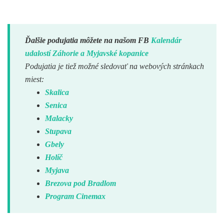
.
Ďalšie podujatia môžete na našom FB
Kalendár
udalostí Záhorie a Myjavské kopanice
Podujatia je tiež možné sledovať na webových stránkach
miest:
Skalica
Senica
Malacky
Stupava
Gbely
Holíč
Myjava
Brezova pod Bradlom
Program Cinemax