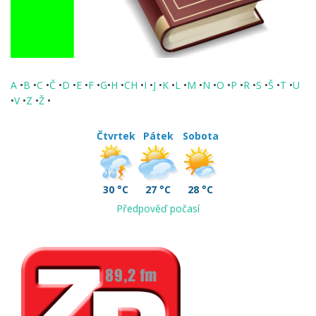
A
•
B
•
C
•
Č
•
D
•
E
•
F
•
G
•
H
•
CH
•
I
•
J
•
K
•
L
•
M
•
N
•
O
•
P
•
R
•
S
•
Š
•
T
•
U
•
V
•
Z
•
Ž
•
Čtvrtek
Pátek
Sobota
30 °C
27 °C
28 °C
Předpověď počasí