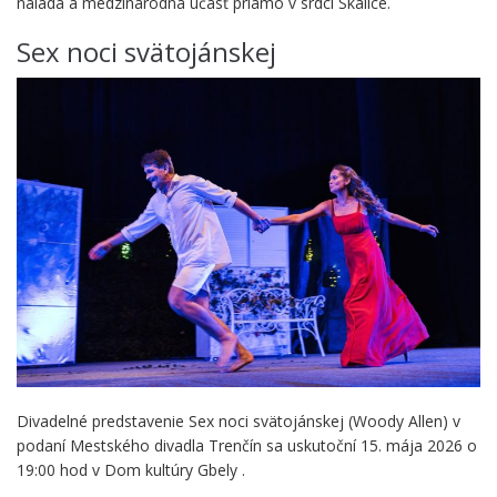
nálada a medzinárodná účasť priamo v srdci Skalice.
Sex noci svätojánskej
Divadelné predstavenie Sex noci svätojánskej (Woody Allen) v
podaní Mestského divadla Trenčín sa uskutoční 15. mája 2026 o
19:00 hod v Dom kultúry Gbely .