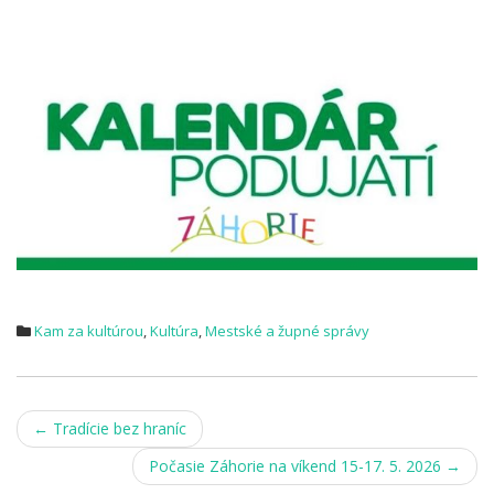
.
Kam za kultúrou
,
Kultúra
,
Mestské a župné správy
Post
←
Tradície bez hraníc
navigation
Počasie Záhorie na víkend 15-17. 5. 2026
→