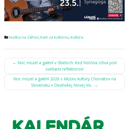
Hudba na Záhorí
,
Kam za kultúrou
,
Kultúra
Post
←
Noc múzeí a galérií v Gbeloch: Keď história ožíva pod
svetlami reflektorov!
navigation
Noc múzeí a galérií 2026 v Múzeu kultúry Chorvátov na
Slovensku v Devínskej Novej Vsi.
→