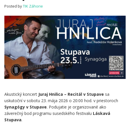
v
Posted by
TIK Záhorie
Stupave
Akustický koncert
Juraj Hnilica – Recitál v Stupave
sa
uskutoční v sobotu 23. mája 2026 o 20:00 hod. v priestoroch
Synagógy v Stupave
. Podujatie je organizované ako
záverečný bod programu susedského festivalu
Láskavá
Stupava
.
.