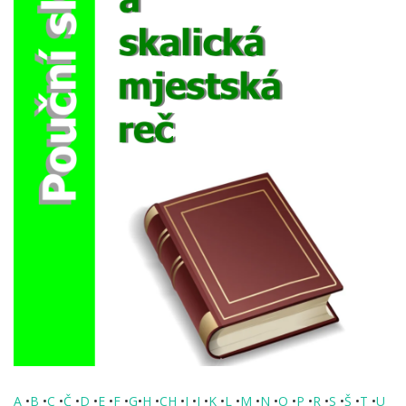
A
•
B
•
C
•
Č
•
D
•
E
•
F
•
G
•
H
•
CH
•
I
•
J
•
K
•
L
•
M
•
N
•
O
•
P
•
R
•
S
•
Š
•
T
•
U