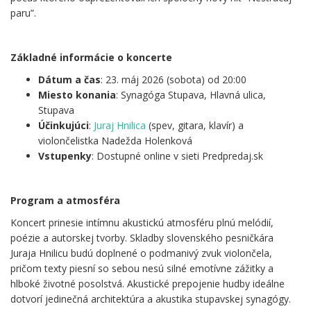
paru”.
.
Základné informácie o koncerte
Dátum a čas
: 23. máj 2026 (sobota) od 20:00
Miesto konania
: Synagóga Stupava, Hlavná ulica,
Stupava
Účinkujúci
:
Juraj Hnilica
(spev, gitara, klavír) a
violončelistka Nadežda Holenková
Vstupenky
: Dostupné online v sieti Predpredaj.sk
.
Program a atmosféra
Koncert prinesie intímnu akustickú atmosféru plnú melódií,
poézie a autorskej tvorby. Skladby slovenského pesničkára
Juraja Hnilicu budú doplnené o podmanivý zvuk violončela,
pričom texty piesní so sebou nesú silné emotívne zážitky a
hlboké životné posolstvá. Akustické prepojenie hudby ideálne
dotvorí jedinečná architektúra a akustika stupavskej synagógy.