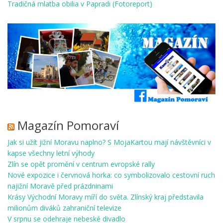
Tradičná mlatba obilia v Papradi (Fotoreport)
Magazín Pomoraví
Jak si užít jižní Moravu naplno? S MojaKartou mají návštěvníci v
kapse všechny letní výhody
Zlín se opět promění v centrum evropské rally
Nové expozice i červnová horka: co symbolizovalo cestovní ruch
najižní Moravě před prázdninami
Krásy Východní Moravy míří do světa. Zlínský kraj představila
milionům diváků zahraniční televize
V srpnu se odehraje nebeské divadlo