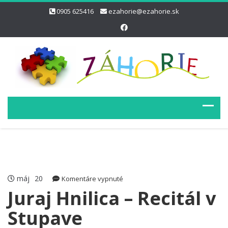
0905 625416
ezahorie@ezahorie.sk
máj
20
na
Komentáre vypnuté
Juraj
Juraj Hnilica – Recitál v
Hnilica
Stupave
–
Recitál