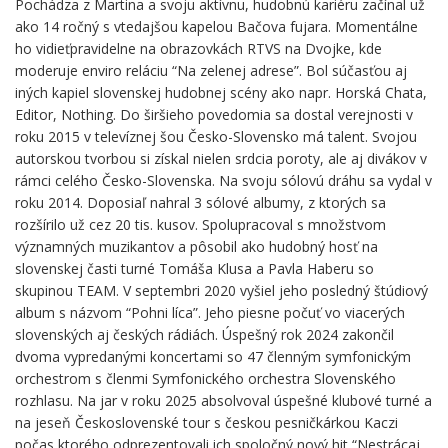
Pochádza z Martina a svoju aktívnu, hudobnú kariéru začínal už
ako 14 ročný s vtedajšou kapelou Bačova fujara. Momentálne
ho vidieťpravidelne na obrazovkách RTVS na Dvojke, kde
moderuje enviro reláciu “Na zelenej adrese”. Bol súčasťou aj
iných kapiel slovenskej hudobnej scény ako napr. Horská Chata,
Editor, Nothing. Do širšieho povedomia sa dostal verejnosti v
roku 2015 v televíznej šou Česko-Slovensko má talent. Svojou
autorskou tvorbou si získal nielen srdcia poroty, ale aj divákov v
rámci celého Česko-Slovenska. Na svoju sólovú dráhu sa vydal v
roku 2014. Doposiaľ nahral 3 sólové albumy, z ktorých sa
rozšírilo už cez 20 tis. kusov. Spolupracoval s množstvom
významných muzikantov a pôsobil ako hudobný hosť na
slovenskej časti turné Tomáša Klusa a Pavla Haberu so
skupinou TEAM. V septembri 2020 vyšiel jeho posledný štúdiový
album s názvom “Pohni líca”. Jeho piesne počuť vo viacerých
slovenských aj českých rádiách. Úspešný rok 2024 zakončil
dvoma vypredanými koncertami so 47 členným symfonickým
orchestrom s členmi Symfonického orchestra Slovenského
rozhlasu. Na jar v roku 2025 absolvoval úspešné klubové turné a
na jeseň Československé tour s českou pesničkárkou Kaczi
počas ktorého odprezentovali ich spoločný nový hit “Nestrácaj