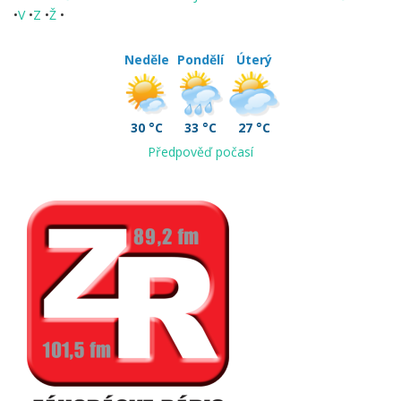
•
V
•
Z
•
Ž
•
Neděle
Pondělí
Úterý
30 °C
33 °C
27 °C
Předpověď počasí