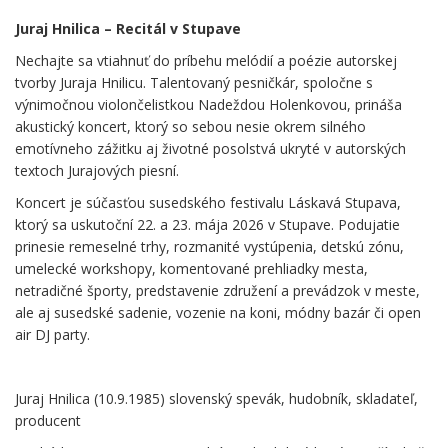
Juraj Hnilica – Recitál v Stupave
Nechajte sa vtiahnuť do príbehu melódií a poézie autorskej
tvorby Juraja Hnilicu. Talentovaný pesničkár, spoločne s
výnimočnou violončelistkou Nadeždou Holenkovou, prináša
akustický koncert, ktorý so sebou nesie okrem silného
emotívneho zážitku aj životné posolstvá ukryté v autorských
textoch Jurajových piesní.
Koncert je súčasťou susedského festivalu Láskavá Stupava,
ktorý sa uskutoční 22. a 23. mája 2026 v Stupave. Podujatie
prinesie remeselné trhy, rozmanité vystúpenia, detskú zónu,
umelecké workshopy, komentované prehliadky mesta,
netradičné športy, predstavenie združení a prevádzok v meste,
ale aj susedské sadenie, vozenie na koni, módny bazár či open
air DJ party.
.
Juraj Hnilica (10.9.1985) slovenský spevák, hudobník, skladateľ,
producent