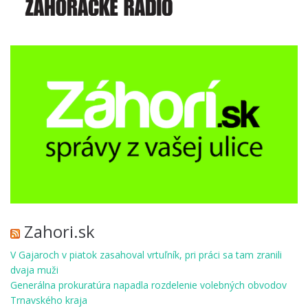
Zahori.sk
V Gajaroch v piatok zasahoval vrtuľník, pri práci sa tam zranili
dvaja muži
Generálna prokuratúra napadla rozdelenie volebných obvodov
Trnavského kraja