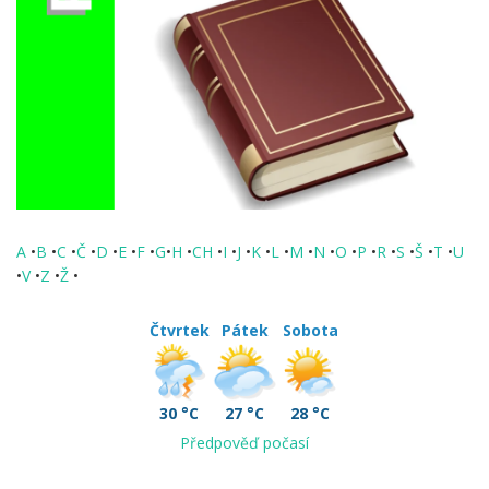
A
•
B
•
C
•
Č
•
D
•
E
•
F
•
G
•
H
•
CH
•
I
•
J
•
K
•
L
•
M
•
N
•
O
•
P
•
R
•
S
•
Š
•
T
•
U
•
V
•
Z
•
Ž
•
Čtvrtek
Pátek
Sobota
30 °C
27 °C
28 °C
Předpověď počasí