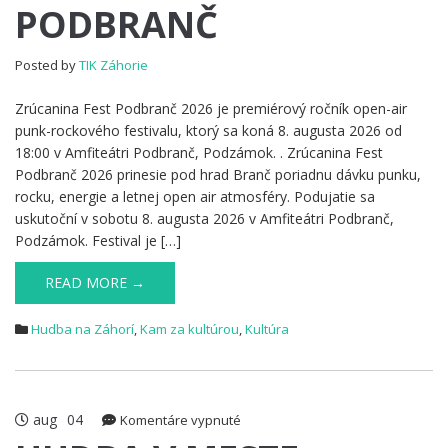
PODBRANČ
PODBRANČ
Posted by
TIK Záhorie
Zrúcanina Fest Podbranč 2026 je premiérový ročník open-air
punk-rockového festivalu, ktorý sa koná 8. augusta 2026 od
18:00 v Amfiteátri Podbranč, Podzámok. . Zrúcanina Fest
Podbranč 2026 prinesie pod hrad Branč poriadnu dávku punku,
rocku, energie a letnej open air atmosféry. Podujatie sa
uskutoční v sobotu 8. augusta 2026 v Amfiteátri Podbranč,
Podzámok. Festival je […]
READ MORE →
Hudba na Záhorí
,
Kam za kultúrou
,
Kultúra
aug
04
na
Komentáre vypnuté
HUDBA