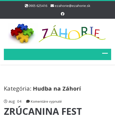
0905 625416
ezahorie@ezahorie.sk
Kategória:
Hudba na Záhorí
aug
04
na
Komentáre vypnuté
ZRÚCANINA
ZRÚCANINA FEST
FEST