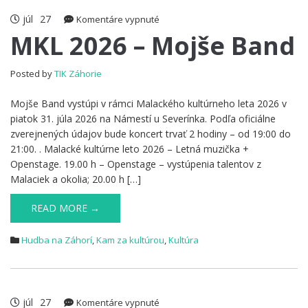
júl
27
na
Komentáre vypnuté
MKL
MKL 2026 – Mojše Band
2026
–
Posted by
TIK Záhorie
Mojše
Band
Mojše Band vystúpi v rámci Malackého kultúrneho leta 2026 v
piatok 31. júla 2026 na Námestí u Severínka. Podľa oficiálne
zverejnených údajov bude koncert trvať 2 hodiny – od 19:00 do
21:00. . Malacké kultúrne leto 2026 – Letná muzička +
Openstage. 19.00 h – Openstage – vystúpenia talentov z
Malaciek a okolia; 20.00 h […]
READ MORE →
Hudba na Záhorí
,
Kam za kultúrou
,
Kultúra
júl
27
na
Komentáre vypnuté