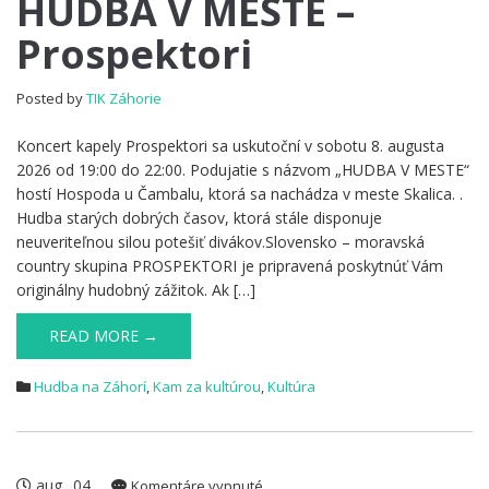
HUDBA V MESTE –
V
Prospektori
MESTE
–
Prospektori
Posted by
TIK Záhorie
Koncert kapely Prospektori sa uskutoční v sobotu 8. augusta
2026 od 19:00 do 22:00. Podujatie s názvom „HUDBA V MESTE“
hostí Hospoda u Čambalu, ktorá sa nachádza v meste Skalica. .
Hudba starých dobrých časov, ktorá stále disponuje
neuveriteľnou silou potešiť divákov.Slovensko – moravská
country skupina PROSPEKTORI je pripravená poskytnúť Vám
originálny hudobný zážitok. Ak […]
READ MORE →
Hudba na Záhorí
,
Kam za kultúrou
,
Kultúra
aug
04
na
Komentáre vypnuté