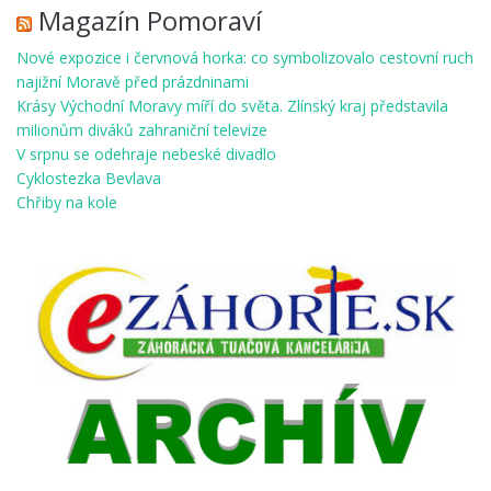
Magazín Pomoraví
Nové expozice i červnová horka: co symbolizovalo cestovní ruch
najižní Moravě před prázdninami
Krásy Východní Moravy míří do světa. Zlínský kraj představila
milionům diváků zahraniční televize
V srpnu se odehraje nebeské divadlo
Cyklostezka Bevlava
Chřiby na kole