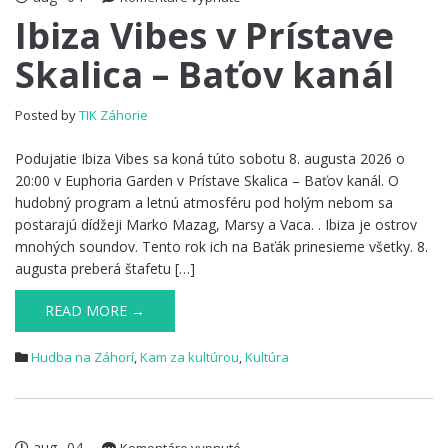
Ibiza
Ibiza Vibes v Prístave
Vibes
Skalica – Baťov kanál
v
Prístave
Skalica
Posted by
TIK Záhorie
–
Baťov
Podujatie Ibiza Vibes sa koná túto sobotu 8. augusta 2026 o
kanál
20:00 v Euphoria Garden v Prístave Skalica – Baťov kanál. O
hudobný program a letnú atmosféru pod holým nebom sa
postarajú dídžeji Marko Mazag, Marsy a Vaca. . Ibiza je ostrov
mnohých soundov. Tento rok ich na Baťák prinesieme všetky. 8.
augusta preberá štafetu […]
READ MORE →
Hudba na Záhorí
,
Kam za kultúrou
,
Kultúra
aug
04
na