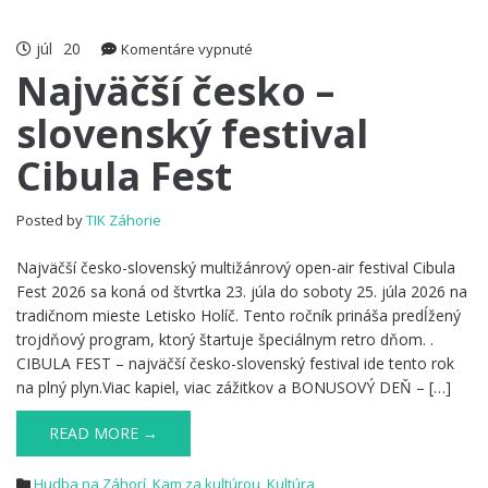
júl
20
na
Komentáre vypnuté
Najväčší
Najväčší česko –
česko
slovenský festival
–
slovenský
Cibula Fest
festival
Cibula
Fest
Posted by
TIK Záhorie
Najväčší česko-slovenský multižánrový open-air festival Cibula
Fest 2026 sa koná od štvrtka 23. júla do soboty 25. júla 2026 na
tradičnom mieste Letisko Holíč. Tento ročník prináša predĺžený
trojdňový program, ktorý štartuje špeciálnym retro dňom. .
CIBULA FEST – najväčší česko-slovenský festival ide tento rok
na plný plyn.Viac kapiel, viac zážitkov a BONUSOVÝ DEŇ – […]
READ MORE →
Hudba na Záhorí
,
Kam za kultúrou
,
Kultúra