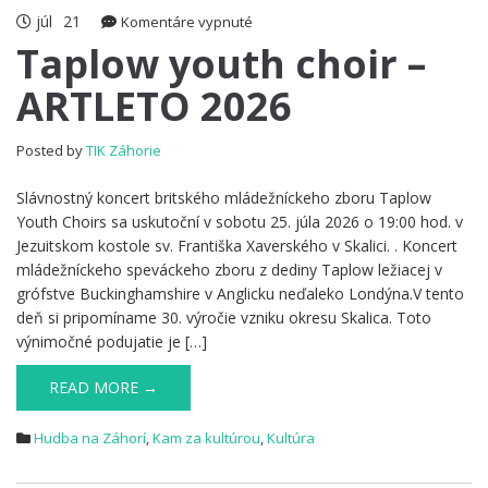
júl
21
na
Komentáre vypnuté
Taplow
Taplow youth choir –
youth
ARTLETO 2026
choir
–
ARTLETO
Posted by
TIK Záhorie
2026
Slávnostný koncert britského mládežníckeho zboru Taplow
Youth Choirs sa uskutoční v sobotu 25. júla 2026 o 19:00 hod. v
Jezuitskom kostole sv. Františka Xaverského v Skalici. . Koncert
mládežníckeho speváckeho zboru z dediny Taplow ležiacej v
grófstve Buckinghamshire v Anglicku neďaleko Londýna.V tento
deň si pripomíname 30. výročie vzniku okresu Skalica. Toto
výnimočné podujatie je […]
READ MORE →
Hudba na Záhorí
,
Kam za kultúrou
,
Kultúra