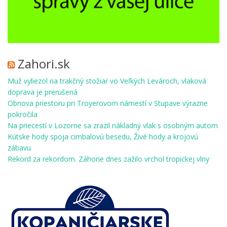
Zahori.sk
Muž vyliezol na trakčný stožiar vo Veľkých Levároch, vlaková
doprava je prerušená
Obnova priestoru pri Troyerovom námestí v Stupave výrazne
pokročila
Na priecestí v Lozorne sa zrazil nákladný vlak s osobným autom
Kútske hody spoja cimbalovú besedu, Živé hody a krojovú
zábavu
Rekord za rekordom. Záhorie dnes zažilo vrchol tropickej vlny