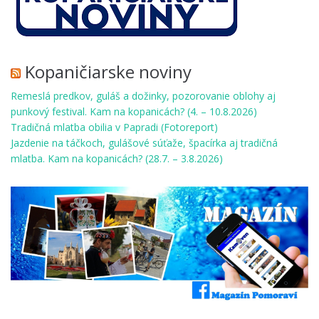
Kopaničiarske noviny
Remeslá predkov, guláš a dožinky, pozorovanie oblohy aj
punkový festival. Kam na kopanicách? (4. – 10.8.2026)
Tradičná mlatba obilia v Papradi (Fotoreport)
Jazdenie na táčkoch, gulášové súťaže, špacírka aj tradičná
mlatba. Kam na kopanicách? (28.7. – 3.8.2026)