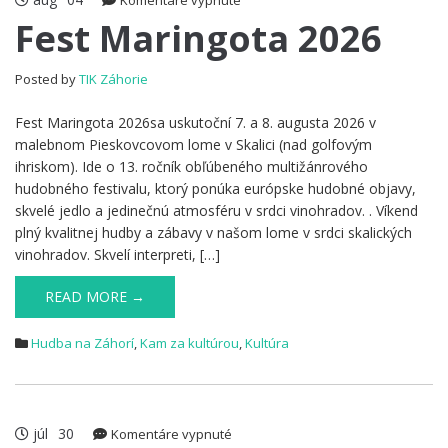
Komentáre vypnuté
Fest
Fest Maringota 2026
Maringota
2026
Posted by
TIK Záhorie
Fest Maringota 2026sa uskutoční 7. a 8. augusta 2026 v
malebnom Pieskovcovom lome v Skalici (nad golfovým
ihriskom). Ide o 13. ročník obľúbeného multižánrového
hudobného festivalu, ktorý ponúka európske hudobné objavy,
skvelé jedlo a jedinečnú atmosféru v srdci vinohradov. . Víkend
plný kvalitnej hudby a zábavy v našom lome v srdci skalických
vinohradov. Skvelí interpreti, […]
READ MORE →
Hudba na Záhorí
,
Kam za kultúrou
,
Kultúra
júl
30
na
Komentáre vypnuté