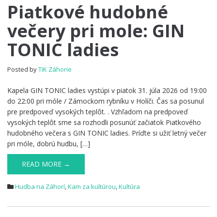
Piatkové
Piatkové hudobné
hudobné
večery pri mole: GIN
večery
pri
TONIC ladies
mole:
GIN
TONIC
Posted by
TIK Záhorie
ladies
Kapela GIN TONIC ladies vystúpi v piatok 31. júla 2026 od 19:00
do 22:00 pri móle / Zámockom rybníku v Holíči. Čas sa posunul
pre predpoveď vysokých teplôt. . Vzhľadom na predpoveď
vysokých teplôt sme sa rozhodli posunúť začiatok Piatkového
hudobného večera s GIN TONIC ladies. Príďte si užiť letný večer
pri móle, dobrú hudbu, […]
READ MORE →
Hudba na Záhorí
,
Kam za kultúrou
,
Kultúra