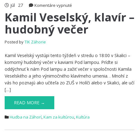
júl
27
na
Komentáre vypnuté
Kamil
Kamil Veselský, klavír –
Veselský,
hudobný večer
klavír
–
hudobný
Posted by
TIK Záhorie
večer
Kamil Veselský vystúpi tento týždeň v stredu o 18:00 v Skalici –
komorný hudobný večer v kaviarni Pod lampou. Príďte si
oddýchnuť k nám Pod lampu a zažiť večer v spoločnosti Kamila
Veselského a jeho výnimočného klavírneho umenia. . Mnohí z
vás ho poznajú ako učiteľa zo ZUŠ v Holíči alebo v Skalici, ale učí
[…]
READ MORE →
Hudba na Záhorí
,
Kam za kultúrou
,
Kultúra