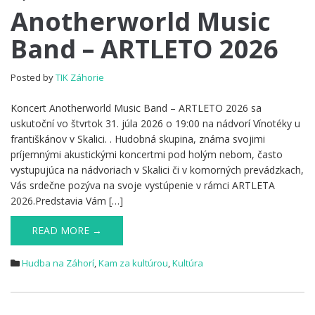
Anotherworld
Anotherworld Music
Music
Band – ARTLETO 2026
Band
–
ARTLETO
Posted by
TIK Záhorie
2026
Koncert Anotherworld Music Band – ARTLETO 2026 sa
uskutoční vo štvrtok 31. júla 2026 o 19:00 na nádvorí Vínotéky u
františkánov v Skalici. . Hudobná skupina, známa svojimi
príjemnými akustickými koncertmi pod holým nebom, často
vystupujúca na nádvoriach v Skalici či v komorných prevádzkach,
Vás srdečne pozýva na svoje vystúpenie v rámci ARTLETA
2026.Predstavia Vám […]
READ MORE →
Hudba na Záhorí
,
Kam za kultúrou
,
Kultúra