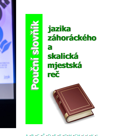
A
•
B
•
C
•
Č
•
D
•
E
•
F
•
G
•
H
•
CH
•
I
•
J
•
K
•
L