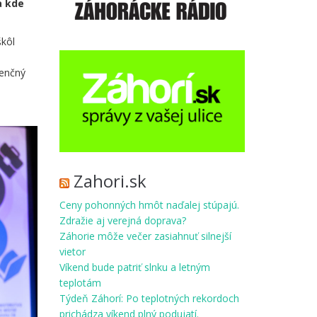
a kde
škôl
i
denčný
Zahori.sk
Ceny pohonných hmôt naďalej stúpajú.
Zdražie aj verejná doprava?
Záhorie môže večer zasiahnuť silnejší
vietor
Víkend bude patriť slnku a letným
teplotám
Týdeň Záhorí: Po teplotných rekordoch
prichádza víkend plný podujatí.