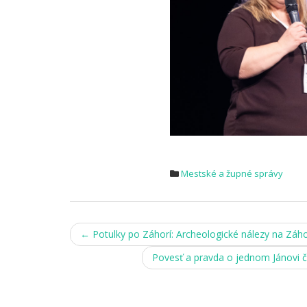
Mestské a župné správy
Post
←
Potulky po Záhorí: Archeologické nálezy na Záho
navigation
Povesť a pravda o jednom Jánovi 