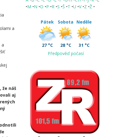
•
M
•
N
•
O
•
P
•
R
•
S
•
Š
•
T
•
U
•
V
•
Z
•
Ž
•
cia
Pátek
Sobota
Neděle
olami a
) a
27 °C
28 °C
31 °C
šiť
Předpověď počasí
skej
, že náš
ovali aj
erených
lný
odnotili
de