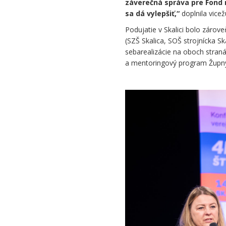
záverečná správa pre Fond 
sa dá vylepšiť,“
doplnila vice
Podujatie v Skalici bolo zárov
(SZŠ Skalica, SOŠ strojnícka S
sebarealizácie na oboch straná
a mentoringový program Župn
.