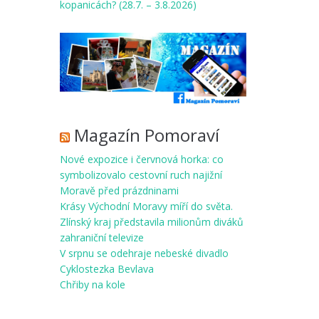
kopanicách? (28.7. – 3.8.2026)
Magazín Pomoraví
Nové expozice i červnová horka: co
symbolizovalo cestovní ruch najižní
Moravě před prázdninami
Krásy Východní Moravy míří do světa.
Zlínský kraj představila milionům diváků
zahraniční televize
V srpnu se odehraje nebeské divadlo
Cyklostezka Bevlava
Chřiby na kole