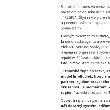
Skutočné partnerstvo medzi su
navzájom sa od seba učiť a zdi
„4REGION: Štyri sektory pre si
a Juhomoravského kraja zamer
podnikateľmi.
Hlavným cieľom tejto iniciatív
Juhomoravská agentúra pre vere
efektivitu verejnej správy pr
prepájania organizácií a vytvá
republiky. Súčasťou aktivít bo
InfoPointov, ktoré slúžia ako zá
„Trnavská župa sa rozvoju 
model InfoBodiek, ktorý sme 
partneri z Juhomoravského k
skúseností je momentom, k
región,“
uviedla vicežupanka
Obojstranný prínos partnerstv
náš dotačný systém, pričom