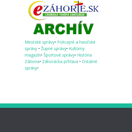
Mestské správy
•
Policajné a hasičské
správy
•
Župné správy
•
Kultúrny
magazín
•
Športové správy
•
História
Záhoria
•
Záhorácka pŕhľava
•
Ostatné
správy
•