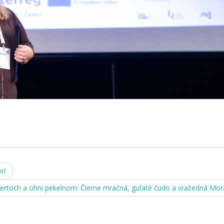
rí
čertoch a ohni pekelnom: Čierne mračná, guľaté čudo a vražedná Mo