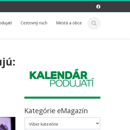
odujatí
Cestovný ruch
Mestá a obce
jú:
Kategórie eMagazín
Kategórie
eMagazín