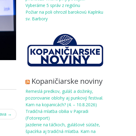
Vyberáme 5 správ z regiónu
Požiar na poli ohrozil barokovú Kaplnku
sv. Barbory
Kopaničiarske noviny
Remeslá predkov, guláš a dožinky,
pozorovanie oblohy aj punkový festival.
Kam na kopanicách? (4. – 10.8.2026)
Tradičná mlatba obilia v Papradi
rava
→
(Fotoreport)
Jazdenie na táčkoch, gulášové súťaže,
špacírka aj tradičná mlatba. Kam na