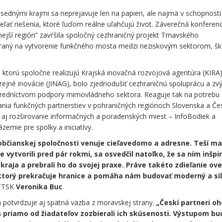
sednými krajmi sa neprejavuje len na papieri, ale najmä v schopnosti
eľať riešenia, ktoré ľuďom reálne uľahčujú život. Záverečná konferen
lnejší región“ zavŕšila spoločný cezhraničný projekt Trnavského
aný na vytvorenie funkčného mosta medzi neziskovým sektorom, šk
y, ktorú spoločne realizujú Krajská inovačná rozvojová agentúra (KIRA
jné inovácie (JINAG), bolo zjednodušiť cezhraničnú spoluprácu a zvý
ostredníctvom podpory mimovládneho sektora. Reaguje tak na potrebu
rania funkčných partnerstiev v pohraničných regiónoch Slovenska a Če
lo aj rozširovanie informačných a poradenských miest – InfoBodiek a
zemie pre spolky a iniciatívy.
občianskej spoločnosti venuje cieľavedomo a adresne. Teší ma
vytvorili pred pár rokmi, sa osvedčil natoľko, že sa ním inšpir
raja a prebrali ho do svojej praxe. Práve takéto zdieľanie ov
torý prekračuje hranice a pomáha nám budovať moderný a si
 TTSK
Veronika Buc
.
a potvrdzuje aj spätná väzba z moravskej strany.
„Českí partneri oh
 priamo od žiadateľov zozbierali ich skúsenosti. Výstupom bu