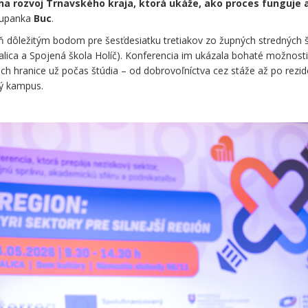
na rozvoj Trnavského kraja, ktorá ukáže, ako proces funguje 
županka
Buc
.
eň dôležitým bodom pre šesťdesiatku tretiakov zo župných stredných 
kalica a Spojená škola Holíč). Konferencia im ukázala bohaté možnost
ch hranice už počas štúdia – od dobrovoľníctva cez stáže až po rezi
ý kampus.