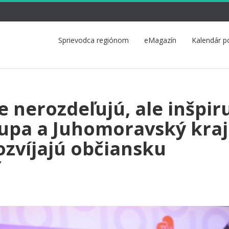
Sprievodca regiónom
eMagazín
Kalendár p
 nerozdeľujú, ale inšpiru
upa a Juhomoravský kraj
ozvíjajú občiansku