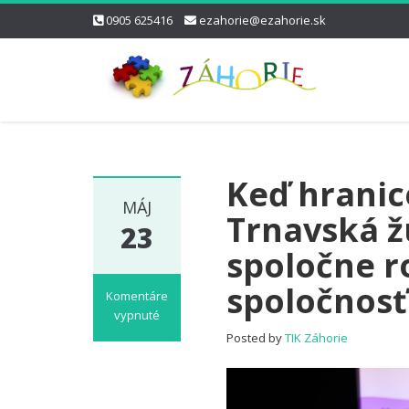
0905 625416
ezahorie@ezahorie.sk
Keď hranice
MÁJ
Trnavská ž
23
spoločne r
spoločnosť
Komentáre
vypnuté
na
Posted by
TIK Záhorie
Keď
hranice
nerozdeľujú,