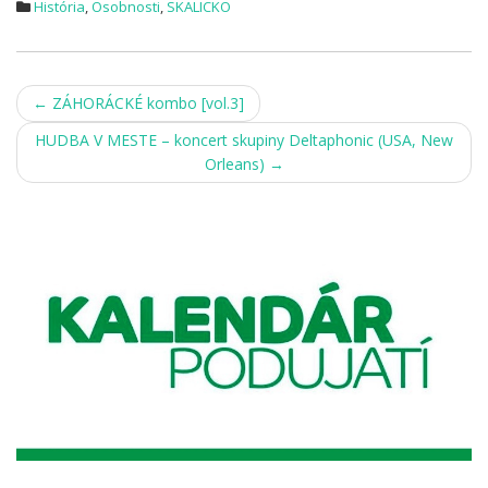
História
,
Osobnosti
,
SKALICKO
Post
←
ZÁHORÁCKÉ kombo [vol.3]
navigation
HUDBA V MESTE – koncert skupiny Deltaphonic (USA, New
Orleans)
→