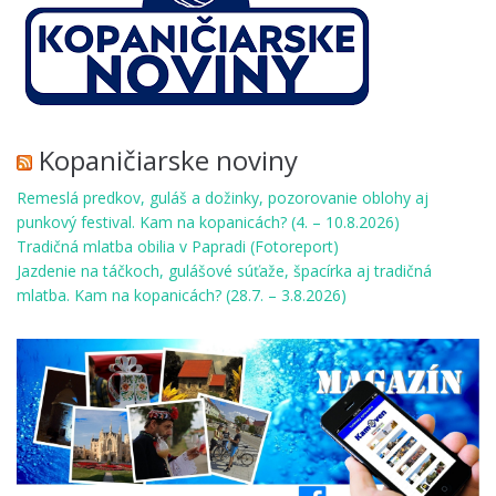
Kopaničiarske noviny
Remeslá predkov, guláš a dožinky, pozorovanie oblohy aj
punkový festival. Kam na kopanicách? (4. – 10.8.2026)
Tradičná mlatba obilia v Papradi (Fotoreport)
Jazdenie na táčkoch, gulášové súťaže, špacírka aj tradičná
mlatba. Kam na kopanicách? (28.7. – 3.8.2026)