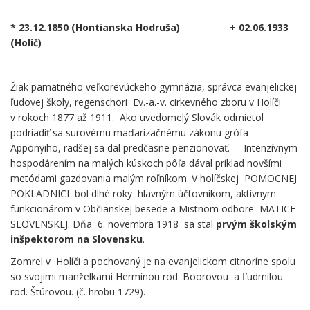
* 23.12.1850 (Hontianska Hodruša) + 02.06.1933
(Holíč)
Žiak pamätného veľkorevúckeho gymnázia, správca evanjelickej
ľudovej školy, regenschori Ev.-a.-v. cirkevného zboru v Holíči
v rokoch 1877 až 1911. Ako uvedomelý Slovák odmietol
podriadiť sa surovému maďarizačnému zákonu grófa
Apponyiho, radšej sa dal predčasne penzionovať. Intenzívnym
hospodárením na malých kúskoch pôľa dával príklad novšími
metódami gazdovania malým roľníkom. V holíčskej POMOCNEJ
POKLADNICI bol dlhé roky hlavným účtovníkom, aktívnym
funkcionárom v Občianskej besede a Mistnom odbore MATICE
SLOVENSKEJ. Dňa 6. novembra 1918 sa stal
prvým školským
inšpektorom na Slovensku
.
Zomrel v Holíči a pochovaný je na evanjelickom citnoríne spolu
so svojimi manželkami Hermínou rod. Boorovou a Ľudmilou
rod. Štúrovou. (č. hrobu 1729).