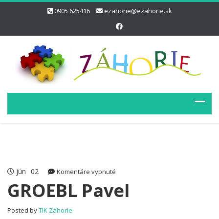
0905 625416
ezahorie@ezahorie.sk
jún
02
na
Komentáre vypnuté
GROEBL
GROEBL Pavel
Pavel
Posted by
TIK Záhorie