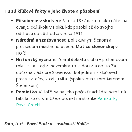
.
Tu sú kľúčové fakty o jeho živote a pôsobení:
Pôsobenie v školstve
: V roku 1877 nastúpil ako učiteľ na
evanjelickú školu v Holíči, kde pôsobil až do svojho
odchodu do dôchodku v roku 1911.
Národná angažovanosť
: Bol aktívnym členom a
predsedom miestneho odboru
Matice slovenskej
v
Holíči.
Historický význam
: Zohral dôležitú úlohu v prelomovom
roku 1918. Keď 6. novembra 1918 dorazila do Holíča
dočasná vláda pre Slovensko, bol jedným z kľúčových
predstaviteľov, ktorí ju vítali (spolu s ministrom Antonom
Štefánkom).
Pamiatka
: V Holíči sa na jeho počesť nachádza pamätná
tabuľa, ktorú si môžete pozrieť na stránke
Pamätníky –
Pavel Groebl
.
Foto, text : Pavel Proksa – osobnosti Holíča