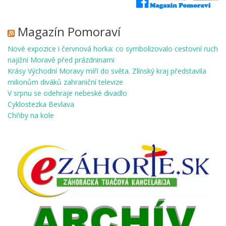
Magazín Pomoraví
Nové expozice i červnová horka: co symbolizovalo cestovní ruch
najižní Moravě před prázdninami
Krásy Východní Moravy míří do světa. Zlínský kraj představila
milionům diváků zahraniční televize
V srpnu se odehraje nebeské divadlo
Cyklostezka Bevlava
Chřiby na kole