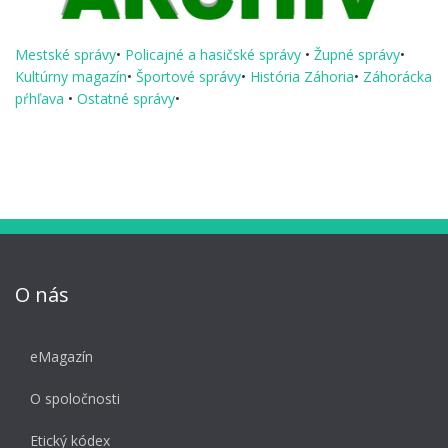
Mestské správy
•
Policajné a hasičské správy
•
Župné správy
•
Kultúrny magazín
•
Športové správy
•
História Záhoria
•
Záhorácka
pŕhľava
•
Ostatné správy
•
O nás
eMagazín
O spoločnosti
Etický kódex