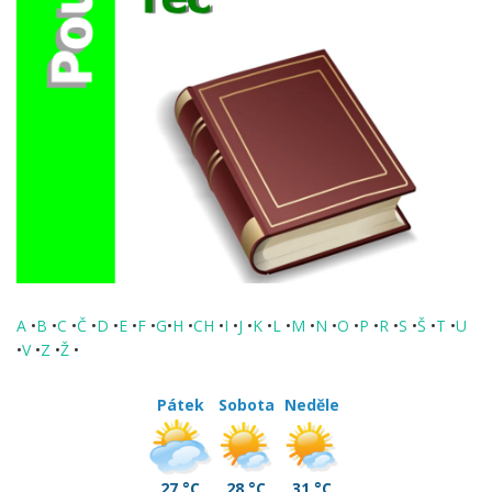
A
•
B
•
C
•
Č
•
D
•
E
•
F
•
G
•
H
•
CH
•
I
•
J
•
K
•
L
•
M
•
N
•
O
•
P
•
R
•
S
•
Š
•
T
•
U
•
V
•
Z
•
Ž
•
Pátek
Sobota
Neděle
27 °C
28 °C
31 °C