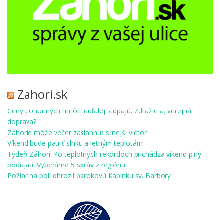
Zahori.sk
Ceny pohonných hmôt naďalej stúpajú. Zdražie aj verejná
doprava?
Záhorie môže večer zasiahnuť silnejší vietor
Víkend bude patriť slnku a letným teplotám
Týdeň Záhorí: Po teplotných rekordoch prichádza víkend plný
podujatí. Vyberáme 5 správ z regiónu
Požiar na poli ohrozil barokovú Kaplnku sv. Barbory