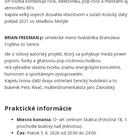
Ich tvorba kombinuje rock, elektroniku, pop-rock a miestami aj
atmosferu 80’s.
Kapela veľký úspech dosiahla víťazstvom v súťaži Košický zlatý
poklad 2021 so skladbou Motýle.
_ _ _
BRIAN FREEMAN j
e umelecké meno hudobníka Branislava
Fojtlína zo Senice.
Ide o sólový autorský projekt, ktorý sa pohybuje medzi power
popom, funky a gitarovou pop-rockovou hudbou.
Hrá výhradne vlastnú tvorbu známu energickými koncertmi,
humorom a spontánnym vystupovaním.
Kapelu tvoria ďalší dvaja ostrieľaní Senický hudobníci a to
bubeník Peťo Klvač, multiinštrumentalista Jaro Závodský.
.
Praktické informácie
Miesto konania:
O~art centrum Skalica (Potočná 18, 1.
poschodie budovy nad Jednotou).
Čas:
Piatok 5. 6. 2026 od 20:00 do 24:00.