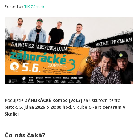
Posted by
TIK Záhorie
Podujatie
ZÁHORÁCKÉ kombo [vol.3]
sa uskutoční tento
piatok,
5. júna 2026 o 20:00 hod.
v klube
O~art centrum v
Skalici
.
.
Čo nás čaká?