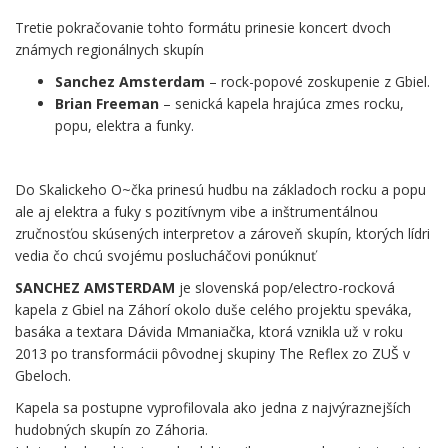
Tretie pokračovanie tohto formátu prinesie koncert dvoch
známych regionálnych skupín
Sanchez Amsterdam
– rock-popové zoskupenie z Gbiel.
Brian Freeman
– senická kapela hrajúca zmes rocku,
popu, elektra a funky.
.
Do Skalickeho O~čka prinesú hudbu na základoch rocku a popu
ale aj elektra a fuky s pozitívnym vibe a inštrumentálnou
zručnosťou skúsených interpretov a zároveň skupín, ktorých lídri
vedia čo chcú svojému poslucháčovi ponúknuť
SANCHEZ AMSTERDAM
je slovenská pop/electro-rocková
kapela z Gbiel na Záhorí okolo duše celého projektu speváka,
basáka a textara Dávida Mmaniačka, ktorá vznikla už v roku
2013 po transformácii pôvodnej skupiny The Reflex zo ZUŠ v
Gbeloch.
Kapela sa postupne vyprofilovala ako jedna z najvýraznejších
hudobných skupín zo Záhoria.