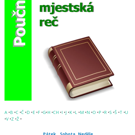
A
•
B
•
C
•
Č
•
D
•
E
•
F
•
G
•
H
•
CH
•
I
•
J
•
K
•
L
•
M
•
N
•
O
•
P
•
R
•
S
•
Š
•
T
•
U
•
V
•
Z
•
Ž
•
Pátek
Sobota
Neděle