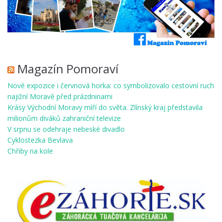
Magazín Pomoraví
Nové expozice i červnová horka: co symbolizovalo cestovní ruch
najižní Moravě před prázdninami
Krásy Východní Moravy míří do světa. Zlínský kraj představila
milionům diváků zahraniční televize
V srpnu se odehraje nebeské divadlo
Cyklostezka Bevlava
Chřiby na kole