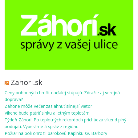
Zahori.sk
Ceny pohonných hmôt naďalej stúpajú. Zdražie aj verejná
doprava?
Záhorie môže večer zasiahnuť silnejší vietor
Víkend bude patriť slnku a letným teplotám
Týdeň Záhorí: Po teplotných rekordoch prichádza víkend plný
podujatí. Vyberáme 5 správ z regiónu
Požiar na poli ohrozil barokovú Kaplnku sv. Barbory