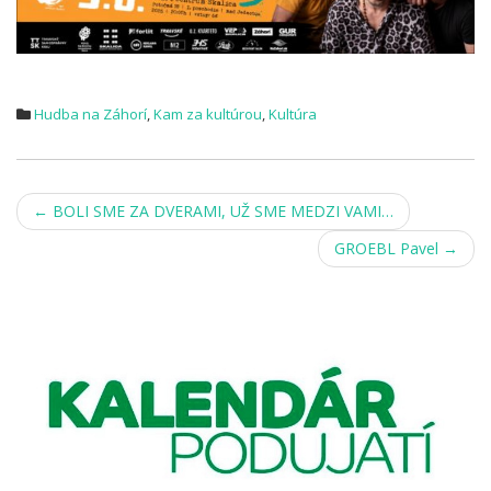
Hudba na Záhorí
,
Kam za kultúrou
,
Kultúra
Post
←
BOLI SME ZA DVERAMI, UŽ SME MEDZI VAMI…
navigation
GROEBL Pavel
→