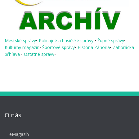
Mestské správy
•
Policajné a hasičské správy
•
Župné správy
•
Kultúrny magazín
•
Športové správy
•
História Záhoria
•
Záhorácka
pŕhľava
•
Ostatné správy
•
O nás
eMagazín