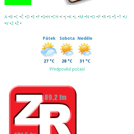
A
•
B
•
C
•
Č
•
D
•
E
•
F
•
G
•
H
•
CH
•
I
•
J
•
K
•
L
•
M
•
N
•
O
•
P
•
R
•
S
•
Š
•
T
•
U
•
V
•
Z
•
Ž
•
Pátek
Sobota
Neděle
27 °C
28 °C
31 °C
Předpověď počasí