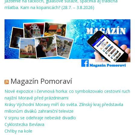
Jazdenie na táčkoch, gulášové súťaže, špacírka aj tradičná
mlatba. Kam na kopanicách? (28.7. – 3.8.2026)
Magazín Pomoraví
Nové expozice i červnová horka: co symbolizovalo cestovní ruch
najižní Moravě před prázdninami
Krásy Východní Moravy míří do světa. Zlínský kraj představila
milionům diváků zahraniční televize
V srpnu se odehraje nebeské divadlo
Cyklostezka Bevlava
Chřiby na kole