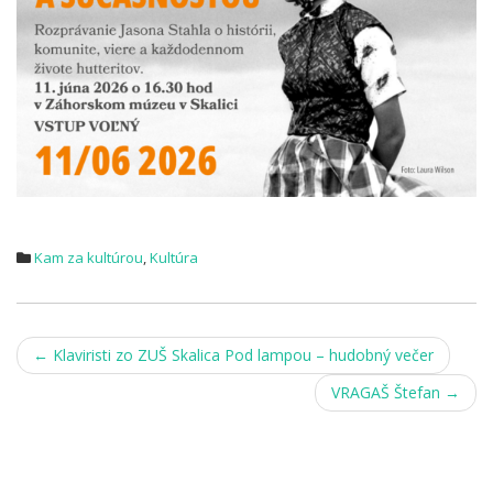
Kam za kultúrou
,
Kultúra
Post
←
Klaviristi zo ZUŠ Skalica Pod lampou – hudobný večer
navigation
VRAGAŠ Štefan
→