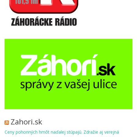
Zahori.sk
Ceny pohonných hmôt naďalej stúpajú. Zdražie aj verejná