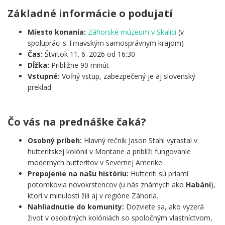
Základné informácie o podujatí
Miesto konania:
Záhorské múzeum v Skalici
(v
spolupráci s Trnavským samosprávnym krajom)
Čas:
Štvrtok 11. 6. 2026 od 16:30
Dĺžka:
Približne 90 minút
Vstupné:
Voľný vstup, zabezpečený je aj slovenský
preklad
.
Čo vás na prednáške čaká?
Osobný príbeh:
Hlavný rečník Jason Stahl vyrastal v
hutteritskej kolónii v Montane a priblíži fungovanie
moderných hutteritov v Severnej Amerike.
Prepojenie na našu históriu:
Hutteriti sú priami
potomkovia novokrstencov (u nás známych ako
Habáni
),
ktorí v minulosti žili aj v regióne Záhoria.
Nahliadnutie do komunity:
Dozviete sa, ako vyzerá
život v osobitných kolóniách so spoločným vlastníctvom,