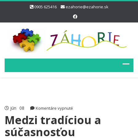
0905 625416
ezahorie@ezahorie.sk
jún
08
na
Komentáre vypnuté
Medzi
Medzi tradíciou a
tradíciou
súčasnosťou
a
súčasnosťou