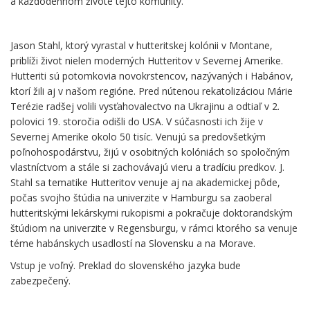
a každodennom živote tejto komunity.
.
Jason Stahl, ktorý vyrastal v hutteritskej kolónii v Montane,
priblíži život nielen moderných Hutteritov v Severnej Amerike.
Hutteriti sú potomkovia novokrstencov, nazývaných i Habánov,
ktorí žili aj v našom regióne. Pred nútenou rekatolizáciou Márie
Terézie radšej volili vysťahovalectvo na Ukrajinu a odtiaľ v 2.
polovici 19. storočia odišli do USA. V súčasnosti ich žije v
Severnej Amerike okolo 50 tisíc. Venujú sa predovšetkým
poľnohospodárstvu, žijú v osobitných kolóniách so spoločným
vlastníctvom a stále si zachovávajú vieru a tradíciu predkov. J.
Stahl sa tematike Hutteritov venuje aj na akademickej pôde,
počas svojho štúdia na univerzite v Hamburgu sa zaoberal
hutteritskými lekárskymi rukopismi a pokračuje doktorandským
štúdiom na univerzite v Regensburgu, v rámci ktorého sa venuje
téme habánskych usadlostí na Slovensku a na Morave.
Vstup je voľný. Preklad do slovenského jazyka bude
zabezpečený.
.