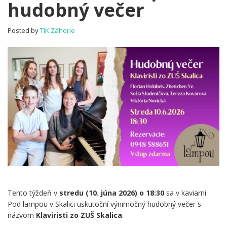
hudobný večer
Pod
lampou
–
Posted by
TIK Záhorie
hudobný
večer
Tento týždeň v
stredu (10. júna 2026) o 18:30
sa v kaviarni
Pod lampou v Skalici uskutoční výnimočný hudobný večer s
názvom
Klaviristi zo ZUŠ Skalica
.