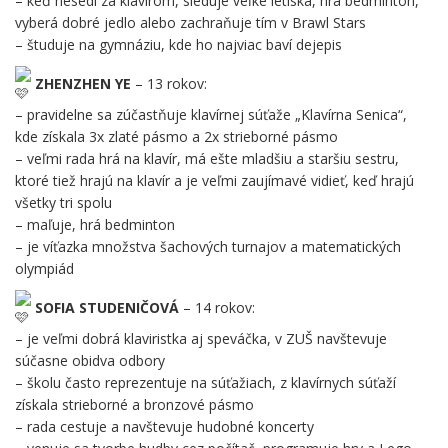
– keď nesedí za klavírom, sleduje veľké letiská, hrá bedminton,
vyberá dobré jedlo alebo zachraňuje tím v Brawl Stars
– študuje na gymnáziu, kde ho najviac baví dejepis
ZHENZHEN YE
– 13 rokov:
– pravidelne sa zúčastňuje klavírnej súťaže „Klavírna Senica“,
kde získala 3x zlaté pásmo a 2x strieborné pásmo
– veľmi rada hrá na klavír, má ešte mladšiu a staršiu sestru,
ktoré tiež hrajú na klavír a je veľmi zaujímavé vidieť, keď hrajú
všetky tri spolu
– maľuje, hrá bedminton
– je víťazka množstva šachových turnajov a matematických
olympiád
SOFIA STUDENIČOVÁ
– 14 rokov:
– je veľmi dobrá klaviristka aj speváčka, v ZUŠ navštevuje
súčasne obidva odbory
– školu často reprezentuje na súťažiach, z klavírnych súťaží
získala strieborné a bronzové pásmo
– rada cestuje a navštevuje hudobné koncerty