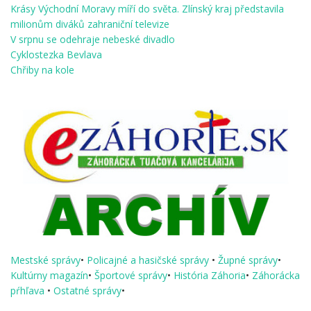
Krásy Východní Moravy míří do světa. Zlínský kraj představila
milionům diváků zahraniční televize
V srpnu se odehraje nebeské divadlo
Cyklostezka Bevlava
Chřiby na kole
Mestské správy
•
Policajné a hasičské správy
•
Župné správy
•
Kultúrny magazín
•
Športové správy
•
História Záhoria
•
Záhorácka
pŕhľava
•
Ostatné správy
•