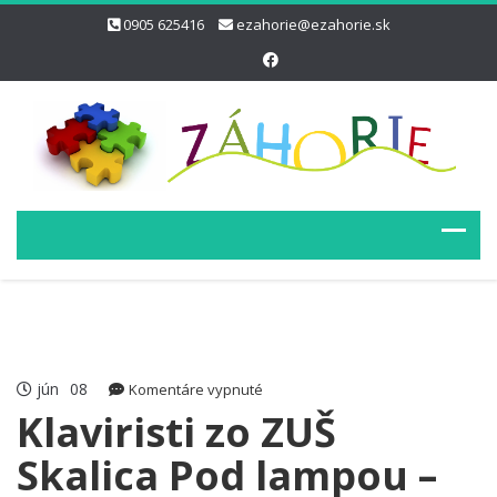
0905 625416
ezahorie@ezahorie.sk
jún
08
na
Komentáre vypnuté
Klaviristi
Klaviristi zo ZUŠ
zo
Skalica Pod lampou –
ZUŠ
Skalica