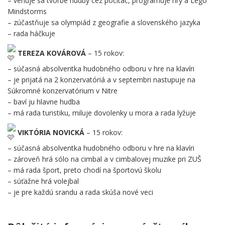
– venuje sa tvorbe hudby cez počítač, programuje hry a Lego
Mindstorms
– zúčastňuje sa olympiád z geografie a slovenského jazyka
– rada háčkuje
TEREZA KOVÁROVÁ
– 15 rokov:
– súčasná absolventka hudobného odboru v hre na klavíri
– je prijatá na 2 konzervatóriá a v septembri nastupuje na
Súkromné konzervatórium v Nitre
– baví ju hlavne hudba
– má rada turistiku, miluje dovolenky u mora a rada lyžuje
VIKTÓRIA NOVICKÁ
– 15 rokov:
– súčasná absolventka hudobného odboru v hre na klavíri
– zároveň hrá sólo na cimbal a v cimbalovej muzike pri ZUŠ
– má rada šport, preto chodí na športovú školu
– súťažne hrá volejbal
– je pre každú srandu a rada skúša nové veci
.