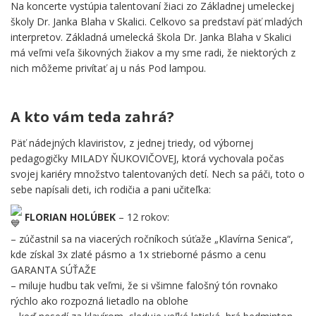
Na koncerte vystúpia talentovaní žiaci zo Základnej umeleckej
školy Dr. Janka Blaha v Skalici. Celkovo sa predstaví päť mladých
interpretov. Základná umelecká škola Dr. Janka Blaha v Skalici
má veľmi veľa šikovných žiakov a my sme radi, že niektorých z
nich môžeme privítať aj u nás Pod lampou.
.
A kto vám teda zahrá?
Päť nádejných klaviristov, z jednej triedy, od výbornej
pedagogičky MILADY ŇUKOVIČOVEJ, ktorá vychovala počas
svojej kariéry množstvo talentovaných detí. Nech sa páči, toto o
sebe napísali deti, ich rodičia a pani učiteľka:
FLORIAN HOLÚBEK
– 12 rokov:
– zúčastnil sa na viacerých ročníkoch súťaže „Klavírna Senica“,
kde získal 3x zlaté pásmo a 1x strieborné pásmo a cenu
GARANTA SÚŤAŽE
– miluje hudbu tak veľmi, že si všimne falošný tón rovnako
rýchlo ako rozpozná lietadlo na oblohe