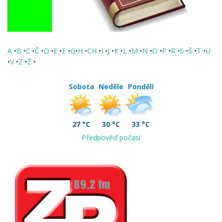
A
•
B
•
C
•
Č
•
D
•
E
•
F
•
G
•
H
•
CH
•
I
•
J
•
K
•
L
•
M
•
N
•
O
•
P
•
R
•
S
•
Š
•
T
•
U
•
V
•
Z
•
Ž
•
Sobota
Neděle
Pondělí
27 °C
30 °C
33 °C
Předpověď počasí