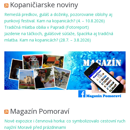
Kopaničiarske noviny
Remeslá predkov, guláš a dožinky, pozorovanie oblohy aj
punkový festival. Kam na kopanicách? (4. – 10.8.2026)
Tradičná mlatba obilia v Papradi (Fotoreport)
Jazdenie na táčkoch, gulášové súťaže, špacírka aj tradičná
mlatba. Kam na kopanicách? (28.7. – 3.8.2026)
Magazín Pomoraví
Nové expozice i červnová horka: co symbolizovalo cestovní ruch
najižní Moravě před prázdninami