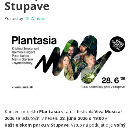
Stupave
|
Plantasia
v
Posted by
TIK Záhorie
Stupave
Koncert projektu
Plantasia
v rámci festivalu
Viva Musica!
2026
sa uskutoční v nedeľu
28. júna 2026 o 19:00
v
Kaštieľskom parku v Stupave
. Vstup na podujatie je
voľný
.
.