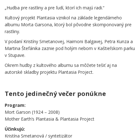
„Hudba pre rastliny a pre ľudí, ktorí ich majú radi.“
Kultový projekt Plantasia vznikol na základe legendárneho
albumu Morta Garsona, ktorý bol pôvodne skomponovaný pre
rastliny.
V podaní Kristíny Smetanovej, Haimoni Balgavej, Petra Kunza a
Martina Štefánika zaznie pod holým nebom v Kaštieľskom parku
v Stupave.
Okrem hudby z kultového albumu sa môžete tešiť aj na
autorské skladby projektu Plantasia Project.
.
Tento jedinečný večer ponúkne
Program:
Mort Garson (1924 – 2008)
Mother Earth’s Plantasia & Plantasia Project
Účinkujú:
Kristína Smetanová / syntetizátor