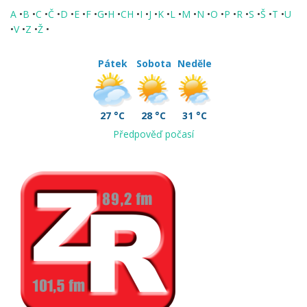
A
•
B
•
C
•
Č
•
D
•
E
•
F
•
G
•
H
•
CH
•
I
•
J
•
K
•
L
•
M
•
N
•
O
•
P
•
R
•
S
•
Š
•
T
•
U
•
V
•
Z
•
Ž
•
Pátek
Sobota
Neděle
27 °C
28 °C
31 °C
Předpověď počasí