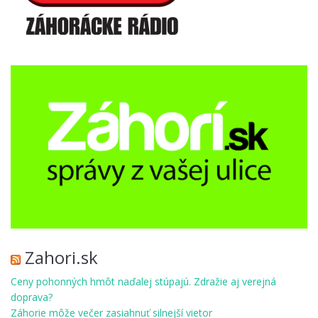
Zahori.sk
Ceny pohonných hmôt naďalej stúpajú. Zdražie aj verejná
doprava?
Záhorie môže večer zasiahnuť silnejší vietor