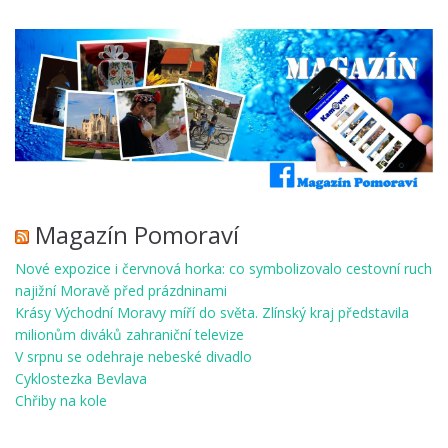
Magazín Pomoraví
Nové expozice i červnová horka: co symbolizovalo cestovní ruch
najižní Moravě před prázdninami
Krásy Východní Moravy míří do světa. Zlínský kraj představila
milionům diváků zahraniční televize
V srpnu se odehraje nebeské divadlo
Cyklostezka Bevlava
Chřiby na kole