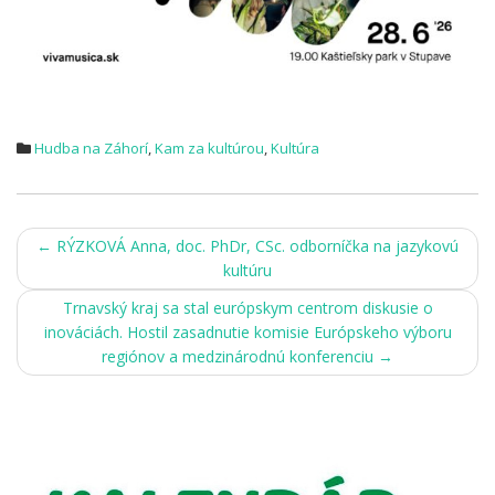
Hudba na Záhorí
,
Kam za kultúrou
,
Kultúra
Post
←
RÝZKOVÁ Anna, doc. PhDr, CSc. odborníčka na jazykovú
kultúru
navigation
Trnavský kraj sa stal európskym centrom diskusie o
inováciách. Hostil zasadnutie komisie Európskeho výboru
regiónov a medzinárodnú konferenciu
→