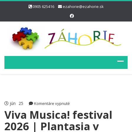
0905 625416
ezahorie@ezahorie.sk
jún
25
na
Komentáre vypnuté
Viva
Viva Musica! festival
Musica!
2026 | Plantasia v
festival
2026