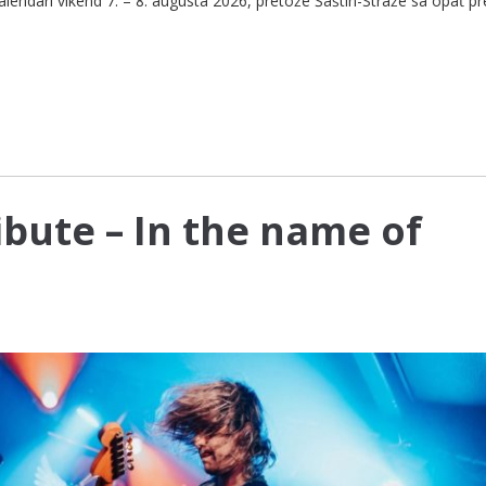
alendári víkend 7. – 8. augusta 2026, pretože Šaštín-Stráže sa opäť p
ibute – In the name of