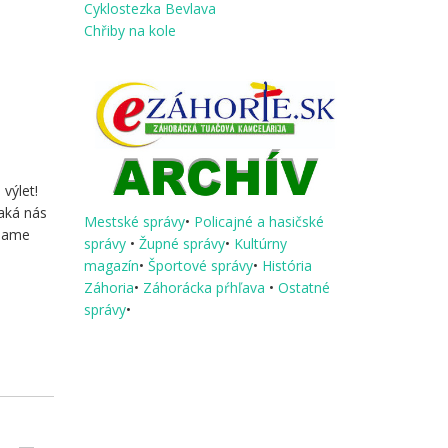
Cyklostezka Bevlava
Chřiby na kole
výlet!
Čaká nás
Mestské správy
•
Policajné a hasičské
úmame
správy
•
Župné správy
•
Kultúrny
magazín
•
Športové správy
•
História
Záhoria
•
Záhorácka pŕhľava
•
Ostatné
správy
•
 –