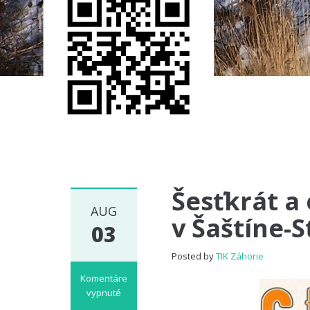
Šesťkrát a 
AUG
v Šaštíne-S
03
Posted by
TIK Záhorie
Komentáre
vypnuté
na