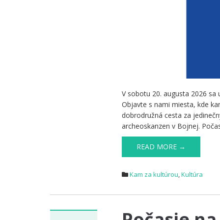
V sobotu 20. augusta 2026 sa us
Objavte s nami miesta, kde ka
dobrodružná cesta za jedinečn
archeoskanzen v Bojnej. Počas 
READ MORE →
Kam za kultúrou
,
Kultúra
Počasie na 