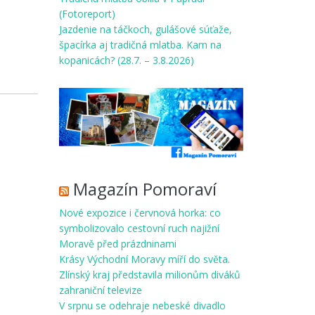
(Fotoreport)
Jazdenie na táčkoch, gulášové súťaže,
špacírka aj tradičná mlatba. Kam na
kopanicách? (28.7. – 3.8.2026)
Magazín Pomoraví
Nové expozice i červnová horka: co
symbolizovalo cestovní ruch najižní
Moravě před prázdninami
Krásy Východní Moravy míří do světa.
Zlínský kraj představila milionům diváků
zahraniční televize
V srpnu se odehraje nebeské divadlo