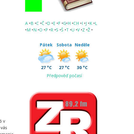
A
•
B
•
C
•
Č
•
D
•
E
•
F
•
G
•
H
•
CH
•
I
•
J
•
K
•
L
•
M
•
N
•
O
•
P
•
R
•
S
•
Š
•
T
•
U
•
V
•
Z
•
Ž
•
Pátek
Sobota
Neděle
27 °C
27 °C
30 °C
Předpověď počasí
6 v
 vás