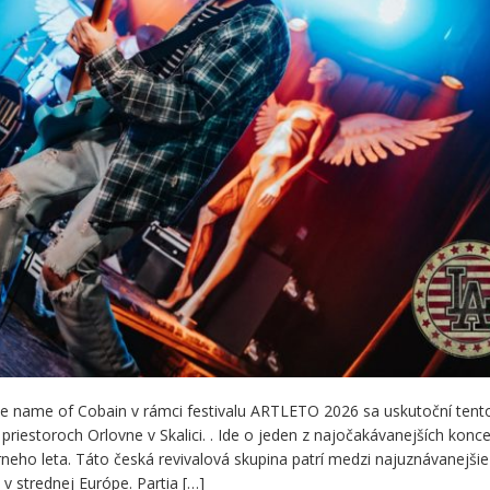
the name of Cobain v rámci festivalu ARTLETO 2026 sa uskutoční tento
priestoroch Orlovne v Skalici. . Ide o jeden z najočakávanejších konc
neho leta. Táto česká revivalová skupina patrí medzi najuznávanejšie
 v strednej Európe. Partia […]