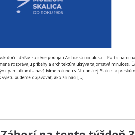
kutoční ďalšie zo série podujatí Architekti minulosti – Poď s nami na 
mene rozprávajú príbehy a architektúra ukrýva tajomstvá minulosti. 
ými pamiatkami – navštívime rotundu v Nitrianskej Blatnici a presk
výletu budeme objavovať, ako žili naši […]
Záhorí na tento týždeň 3.