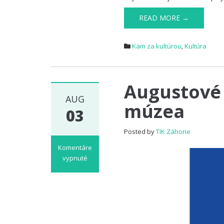
READ MORE →
Kam za kultúrou
,
Kultúra
Augustové
AUG
múzea
03
Posted by
TIK Záhorie
Komentáre
vypnuté
na
Augustové
podujatia
Záhorského
múzea