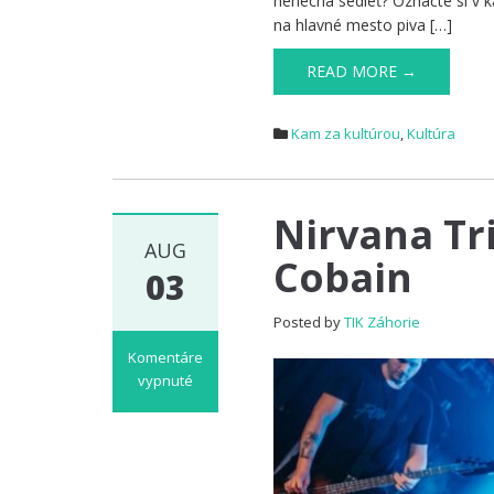
nenechá sedieť? Označte si v k
na hlavné mesto piva […]
READ MORE →
Kam za kultúrou
,
Kultúra
Nirvana Tr
AUG
Cobain
03
Posted by
TIK Záhorie
Komentáre
vypnuté
na
Nirvana
Tribute
–