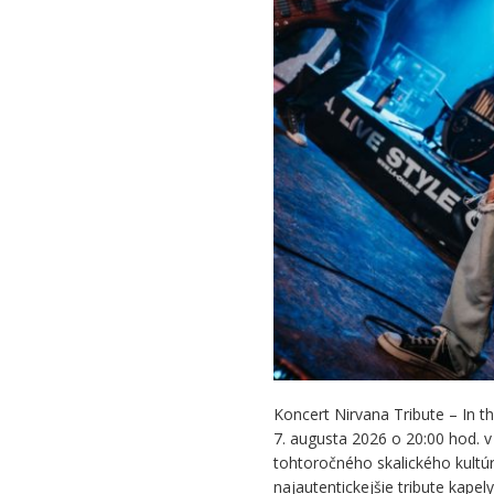
In
the
name
of
Cobain
Koncert Nirvana Tribute – In 
7. augusta 2026 o 20:00 hod. v 
tohtoročného skalického kultúr
najautentickejšie tribute kapely