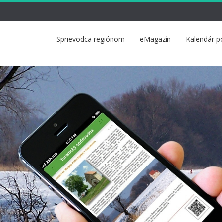
Sprievodca regiónom
eMagazín
Kalendár p