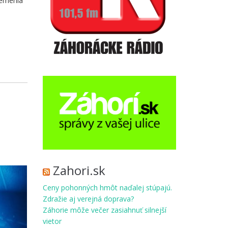
remenia
Zahori.sk
Ceny pohonných hmôt naďalej stúpajú.
Zdražie aj verejná doprava?
Záhorie môže večer zasiahnuť silnejší
vietor